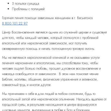
3 попытки суицида
Проблемы с полицией
Горячая линия помощи зависимым женщинам в г. Весьегонск
8 800 101 22 97
Центр Восстановления является одним из служений церкви и существует
для того, чтобы каждый человек, который столкнулся с проблемой
алкогольной или наркотической зависимости, мог получить
своевременную помощь и начать полноценную трезвую жизнь.
Мы не являемся наркологической клиникой и не оказываем услуги
лечения наркомании и алкоголизма, мы способствуем тому, чтобы
человек ощутил Божью любовь, прошел духовное восстановление и
навсегда освободился от зависимости. В этом нам помогает чтение
Библии, молитвы, общение, физические упражнения и активности,
совместный труд и многое другое.
Мы принимаем к себе в дом людей в любом состоянии, будь то
алкогольный запой или наркотическое опьянение. Находясь вдалеке от
городской суеты, в результате нахождения в центре формируются
духовные ценности, выраженные в любви к Богу и ближним,