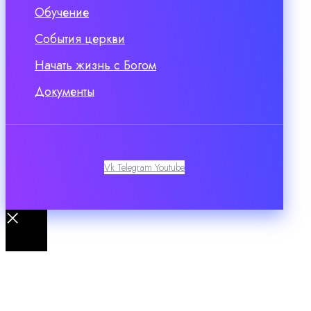
Обучение
События церкви
Начать жизнь с Богом
Документы
Vk
Telegram
Youtube