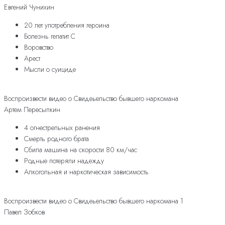
Евгений Чунихин
20 лет употребления героина
Болезнь гепатит С
Воровство
Арест
Мысли о суициде
Воспроизвести видео о Свидеьельство бывшего наркомана
Артем Пересыпкин
4 огнестрельных ранения
Смерть родного брата
Сбила машина на скорости 80 км/час
Родные потеряли надежду
Алкогольная и наркотическая зависимость
Воспроизвести видео о Свидеьельство бывшего наркомана 1
Павел Зобков