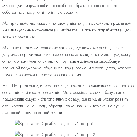
милосердии и трудолюбии, способности брать ответственность за
собственные поступки и принятые решения.
Мы признаем, что каждый человек уникален, и поэтому мы предлагаем
индивидуальные консультации, чтобы лучше понять потребности и цели
каждого участника.
Мы также проводим групповые занятия, где люди могут общаться с
другими, переживающими подобные трудности, и получать поддержку
от тех, кто понимает их ситуацию. Групповая динамика способствует
взаимной поддержке, обмену опытом и созданию сообщества, которое
помогает во время процесса восстановления.
Наш Центр открыт для всех, кто ищет помощи, независимо от их текущего
состояния или вероисповедания. Мы стремимся создать безусловно
поддерживающую и благоприятную среду, где каждый может развить
свои духовные ценности, обрести новые навыки и вступить на путь к
здоровой и осмысленной жизни.