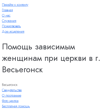
Перейти к контенту
Главная
О нас
Служения
Пожертвовать
Дом исцеления
Помощь зависимым
женщинам при церкви в г.
Весьегонск
Весьегонск
Свидетельства
О программе
Фото центра
Бесплатная помощь