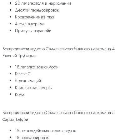
20 лет алкоголя и наркомании
Десятки передозировок
Кровотечение из глаз
4 года в тюрьме
Приступы паранойи
Воспроизвести видео о Свидеьельство бывшего наркомана 4
Евгений Трубицын
18 лет алко зависимости
Гепатит С
5 реанимаций
Клиническая смерть
Кома
Воспроизвести видео о Свидеьельство бывшего наркомана 5
Фарид Гафури
15 лет воздействия нарко средств
18 передозировок