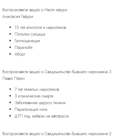
Воспроизвести видео о Настя гафури
Анастасия Гафури
10 лет алкоголя и наркотиков
Попытки суицида
Галлюцинации
Паранойя
Аборт
Воспроизвести видео о Свидеьельство бывшего наркомана 3
Павел Петин
7 лет тяжелых наркотиков
3 клинические смерти
Заболевание цирроз печени
Парализация ноги
ДТП под кайфом на автотрассе
Воспроизвести видео о Свидеьельство бывшего наркомана 2