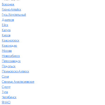
Воронеж
Горно-Алтайск
Гусь-Хрустальный
Дмитров
Ейск
Калуга
Киров
Красногорск
Краснодар
Москва
Новосибирск
Петрозаводск
Подольск
Приморско-Ахтарск
Сочи
Станица Анастасиевская
Сургут
Тула
Челябинск
ЯНАО