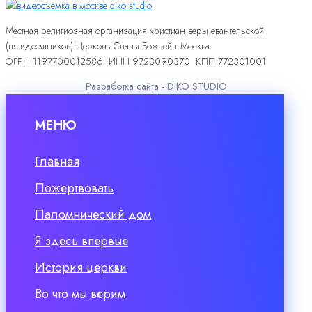
Местная религиозная организация христиан веры евангельской
(пятидесятников) Церковь Славы Божьей г.Москва
ОГРН 1197700012586 ИНН 9723090370 КПП 772301001
Разработка сайта - DIKO STUDIO
МЕНЮ
Главная
Пожертвовать
Паломнический дом
Я здесь впервые
История церкви
Во что мы верим