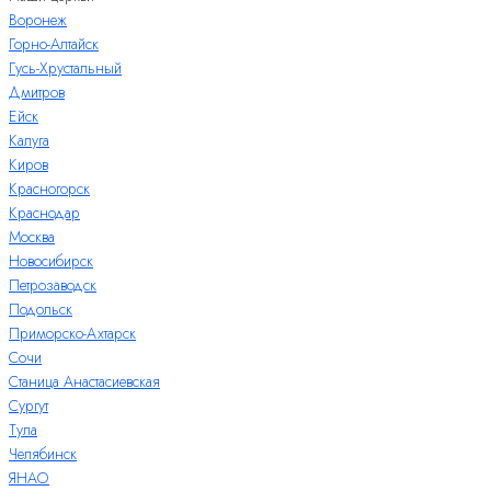
Воронеж
Горно-Алтайск
Гусь-Хрустальный
Дмитров
Ейск
Калуга
Киров
Красногорск
Краснодар
Москва
Новосибирск
Петрозаводск
Подольск
Приморско-Ахтарск
Сочи
Станица Анастасиевская
Сургут
Тула
Челябинск
ЯНАО