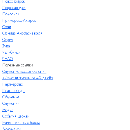
Новосибирск
Петрозаводск
Подольск
Приморско-Ахтарск
Сочи
Станица Анастасиевская
Сургут
Тула
Челябинск
ЯНАО
Полезные ссылки
Служение восстановления
«Измени жизнь за 40 дней»
Партнерство
План победы
Обучение
Служения
Медиа
События церкви
Начать жизнь с Богом
Документы