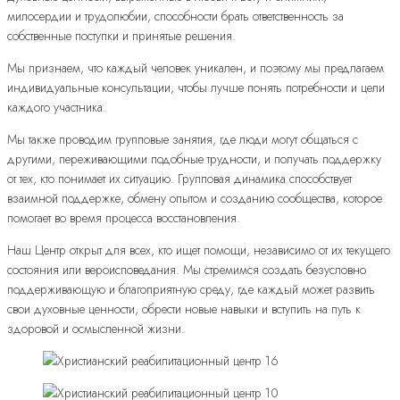
милосердии и трудолюбии, способности брать ответственность за
собственные поступки и принятые решения.
Мы признаем, что каждый человек уникален, и поэтому мы предлагаем
индивидуальные консультации, чтобы лучше понять потребности и цели
каждого участника.
Мы также проводим групповые занятия, где люди могут общаться с
другими, переживающими подобные трудности, и получать поддержку
от тех, кто понимает их ситуацию. Групповая динамика способствует
взаимной поддержке, обмену опытом и созданию сообщества, которое
помогает во время процесса восстановления.
Наш Центр открыт для всех, кто ищет помощи, независимо от их текущего
состояния или вероисповедания. Мы стремимся создать безусловно
поддерживающую и благоприятную среду, где каждый может развить
свои духовные ценности, обрести новые навыки и вступить на путь к
здоровой и осмысленной жизни.