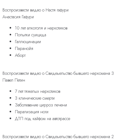
Воспроизвести видео о Настя гафури
Анастасия Гафури
10 лет алкоголя и наркотиков
Попытки суицида
Галлюцинации
Паранойя
Аборт
Воспроизвести видео о Свидеьельство бывшего наркомана 3
Павел Петин
7 лет тяжелых наркотиков
3 клинические смерти
Заболевание цирроз печени
Парализация ноги
ДТП под кайфом на автотрассе
Воспроизвести видео о Свидеьельство бывшего наркомана 2