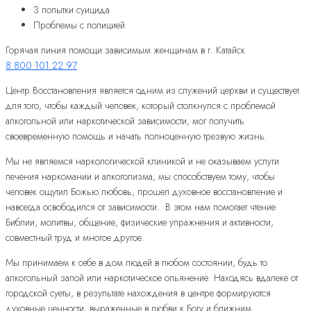
3 попытки суицида
Проблемы с полицией
Горячая линия помощи зависимым женщинам в г. Катайск
8 800 101 22 97
Центр Восстановления является одним из служений церкви и существует
для того, чтобы каждый человек, который столкнулся с проблемой
алкогольной или наркотической зависимости, мог получить
своевременную помощь и начать полноценную трезвую жизнь.
Мы не являемся наркологической клиникой и не оказываем услуги
лечения наркомании и алкоголизма, мы способствуем тому, чтобы
человек ощутил Божью любовь, прошел духовное восстановление и
навсегда освободился от зависимости. В этом нам помогает чтение
Библии, молитвы, общение, физические упражнения и активности,
совместный труд и многое другое.
Мы принимаем к себе в дом людей в любом состоянии, будь то
алкогольный запой или наркотическое опьянение. Находясь вдалеке от
городской суеты, в результате нахождения в центре формируются
духовные ценности, выраженные в любви к Богу и ближним,