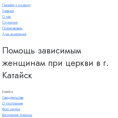
Перейти к контенту
Главная
О нас
Служения
Пожертвовать
Дом исцеления
Помощь зависимым
женщинам при церкви в г.
Катайск
Катайск
Свидетельства
О программе
Фото центра
Бесплатная помощь