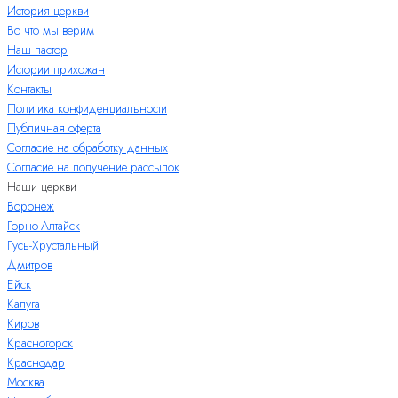
История церкви
Во что мы верим
Наш пастор
Истории прихожан
Контакты
Политика конфиденциальности
Публичная оферта
Согласие на обработку данных
Согласие на получение рассылок
Наши церкви
Воронеж
Горно-Алтайск
Гусь-Хрустальный
Дмитров
Ейск
Калуга
Киров
Красногорск
Краснодар
Москва