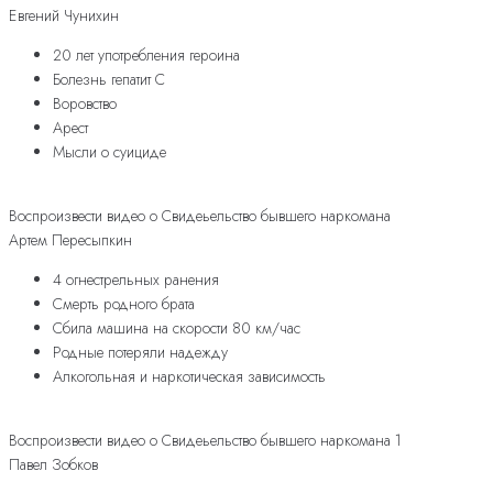
Евгений Чунихин
20 лет употребления героина
Болезнь гепатит С
Воровство
Арест
Мысли о суициде
Воспроизвести видео о Свидеьельство бывшего наркомана
Артем Пересыпкин
4 огнестрельных ранения
Смерть родного брата
Сбила машина на скорости 80 км/час
Родные потеряли надежду
Алкогольная и наркотическая зависимость
Воспроизвести видео о Свидеьельство бывшего наркомана 1
Павел Зобков