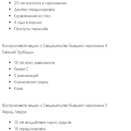
20 лет алкоголя и наркомании
Десятки передозировок
Кровотечение из глаз
4 года в тюрьме
Приступы паранойи
Воспроизвести видео о Свидеьельство бывшего наркомана 4
Евгений Трубицын
18 лет алко зависимости
Гепатит С
5 реанимаций
Клиническая смерть
Кома
Воспроизвести видео о Свидеьельство бывшего наркомана 5
Фарид Гафури
15 лет воздействия нарко средств
18 передозировок