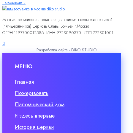
Пожертвовать
Местная религиозная организация христиан веры евангельской
(пятидесятников) Церковь Славы Божьей г.Москва
ОГРН 1197700012586 ИНН 9723090370 КПП 772301001
Разработка сайта - DIKO STUDIO
МЕНЮ
Главная
Пожертвовать
Паломнический дом
Я здесь впервые
История церкви