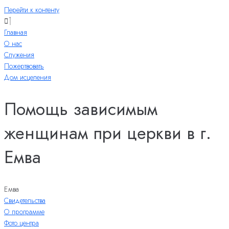
Перейти к контенту
Главная
О нас
Служения
Пожертвовать
Дом исцеления
Помощь зависимым
женщинам при церкви в г.
Емва
Емва
Свидетельства
О программе
Фото центра