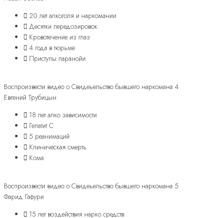
20 лет алкоголя и наркомании
Десятки передозировок
Кровотечение из глаз
4 года в тюрьме
Приступы паранойи
Воспроизвести видео о Свидеьельство бывшего наркомана 4
Евгений Трубицын
18 лет алко зависимости
Гепатит С
5 реанимаций
Клиническая смерть
Кома
Воспроизвести видео о Свидеьельство бывшего наркомана 5
Фарид Гафури
15 лет воздействия нарко средств