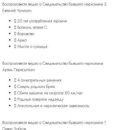
Воспроизвести видео о Свидеьельство бывшего наркомана 2
Евгений Чунихин
20 лет употребления героина
Болезнь гепатит С
Воровство
Арест
Мысли о суициде
Воспроизвести видео о Свидеьельство бывшего наркомана
Артем Пересыпкин
4 огнестрельных ранения
Смерть родного брата
Сбила машина на скорости 80 км/час
Родные потеряли надежду
Алкогольная и наркотическая зависимость
Воспроизвести видео о Свидеьельство бывшего наркомана 1
Павел Зобков