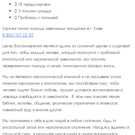
18 передозировок
3 попытки суицида
Проблемы с полицией
Горячая линия помощи зависимым женщинам в г. Емва
8 800 101 22 97
Центр Восстановления является одним из служений церкви и существует
для того, чтобы каждый человек, который столкнулся с проблемой
алкогольной или наркотической зависимости, мог получить
своевременную помощь и начать полноценную трезвую жизнь.
Мы не являемся наркологической клиникой и не оказываем услуги
лечения наркомании и алкоголизма, мы способствуем тому, чтобы
человек ощутил Божью любовь, прошел духовное восстановление и
навсегда освободился от зависимости. В этом нам помогает чтение
Библии, молитвы, общение, физические упражнения и активности,
совместный труд и многое другое.
Мы принимаем к себе в дом людей в любом состоянии, будь то
алкогольный запой или наркотическое опьянение. Находясь вдалеке от
городской суеты, в результате нахождения в центре формируются