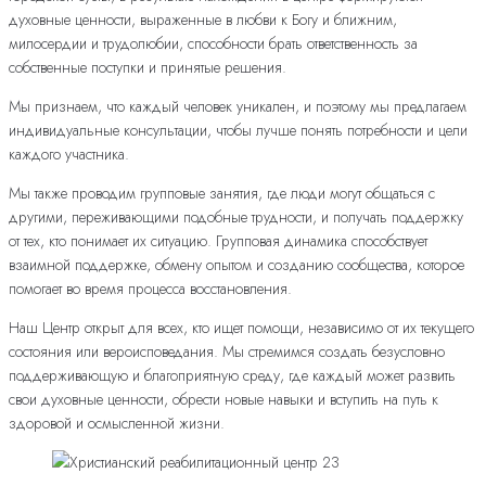
духовные ценности, выраженные в любви к Богу и ближним,
милосердии и трудолюбии, способности брать ответственность за
собственные поступки и принятые решения.
Мы признаем, что каждый человек уникален, и поэтому мы предлагаем
индивидуальные консультации, чтобы лучше понять потребности и цели
каждого участника.
Мы также проводим групповые занятия, где люди могут общаться с
другими, переживающими подобные трудности, и получать поддержку
от тех, кто понимает их ситуацию. Групповая динамика способствует
взаимной поддержке, обмену опытом и созданию сообщества, которое
помогает во время процесса восстановления.
Наш Центр открыт для всех, кто ищет помощи, независимо от их текущего
состояния или вероисповедания. Мы стремимся создать безусловно
поддерживающую и благоприятную среду, где каждый может развить
свои духовные ценности, обрести новые навыки и вступить на путь к
здоровой и осмысленной жизни.