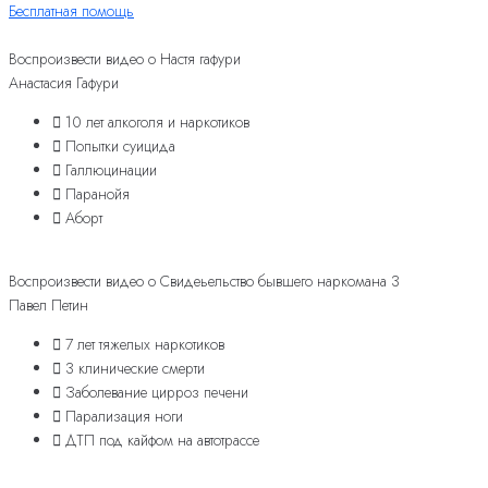
Бесплатная помощь
Воспроизвести видео о Настя гафури
Анастасия Гафури
10 лет алкоголя и наркотиков
Попытки суицида
Галлюцинации
Паранойя
Аборт
Воспроизвести видео о Свидеьельство бывшего наркомана 3
Павел Петин
7 лет тяжелых наркотиков
3 клинические смерти
Заболевание цирроз печени
Парализация ноги
ДТП под кайфом на автотрассе