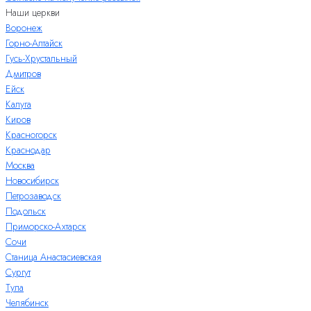
Наши церкви
Воронеж
Горно-Алтайск
Гусь-Хрустальный
Дмитров
Ейск
Калуга
Киров
Красногорск
Краснодар
Москва
Новосибирск
Петрозаводск
Подольск
Приморско-Ахтарск
Сочи
Станица Анастасиевская
Сургут
Тула
Челябинск