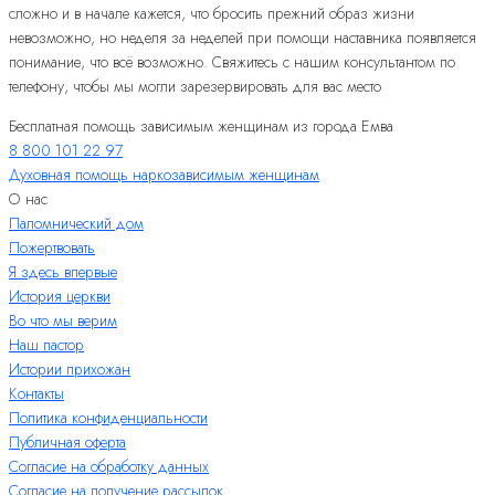
сложно и в начале кажется, что бросить прежний образ жизни
невозможно, но неделя за неделей при помощи наставника появляется
понимание, что всё возможно. Свяжитесь с нашим консультантом по
телефону, чтобы мы могли зарезервировать для вас место
Бесплатная помощь зависимым женщинам из города Емва
8 800 101 22 97
Духовная помощь наркозависимым женщинам
О нас
Паломнический дом
Пожертвовать
Я здесь впервые
История церкви
Во что мы верим
Наш пастор
Истории прихожан
Контакты
Политика конфиденциальности
Публичная оферта
Согласие на обработку данных
Согласие на получение рассылок