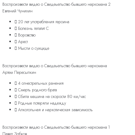
Воспроизвести видео о Свидеьельство бывшего наркомана 2
Евгений Чунихин
20 лет употребления героина
Болезнь гепатит С
Воровство
Арест
Мысли о суициде
Воспроизвести видео о Свидеьельство бывшего наркомана
Артем Пересыпкин
4 огнестрельных ранения
Смерть родного брата
Сбила машина на скорости 80 км/час
Родные потеряли надежду
Алкогольная и наркотическая зависимость
Воспроизвести видео о Свидеьельство бывшего наркомана 1
Павел Зобков