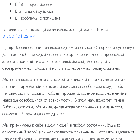
18 передозировок
3 попытки суицида
Проблемы с полицией
Горячая линия помощи зависимым женщинам в г. Братск
8 800 101 22 97
Центр Восстановления является одним из служений церкви и существует
для того, чтобы каждый человек, который столкнулся с проблемой
алкогольной или наркотической зависимости, мог получить
своевременную помощь и начать полноценную трезвую жизнь.
Мы не являемся наркологической клиникой и не оказываем услуги
лечения наркомании и алкоголизма, мы способствуем тому, чтобы
человек ощутил Божью любовь, прошел духовное восстановление и
навсегда освободился от зависимости. В этом нам помогает чтение
Библии, молитвы, общение, физические упражнения и активности,
совместный труд и многое другое.
Мы принимаем к себе в дом людей в любом состоянии, будь то
алкогольный запой или наркотическое опьянение. Находясь вдалеке от
городской суеты, в результате нахождения в центре формируются