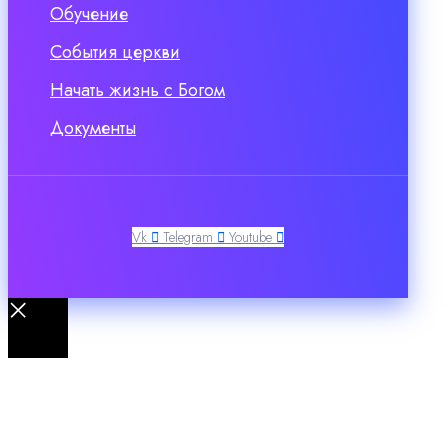
Обучение
События церкви
Начать жизнь с Богом
Документы
Vk
Telegram
Youtube