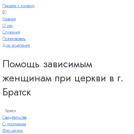
Перейти к контенту
Главная
О нас
Служения
Пожертвовать
Дом исцеления
Помощь зависимым
женщинам при церкви в г.
Братск
Братск
Свидетельства
О программе
Фото центра