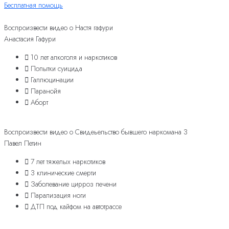
Бесплатная помощь
Воспроизвести видео о Настя гафури
Анастасия Гафури
10 лет алкоголя и наркотиков
Попытки суицида
Галлюцинации
Паранойя
Аборт
Воспроизвести видео о Свидеьельство бывшего наркомана 3
Павел Петин
7 лет тяжелых наркотиков
3 клинические смерти
Заболевание цирроз печени
Парализация ноги
ДТП под кайфом на автотрассе