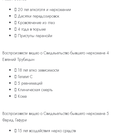
20 лет алкоголя и наркомании
Десятки передозировок
Кровотечение из глаз
4 года в тюрьме
Приступы паранойи
Воспроизвести видео о Свидеьельство бывшего наркомана 4
Евгений Трубицын
18 лет алко зависимости
Гепатит С
5 реанимаций
Клиническая смерть
Кома
Воспроизвести видео о Свидеьельство бывшего наркомана 5
Фарид Гафури
15 лет воздействия нарко средств