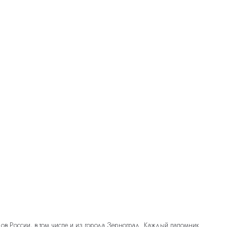
дов России, в том числе и из города Зерноград. Каждый паломник