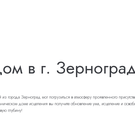
ом в г. Зерногра
 города Зерноград мог погрузиться в атмосферу проявленного присутствия
еском доме исцеления вы получите обновление ума, исцеление и освобожде
вую глубину!