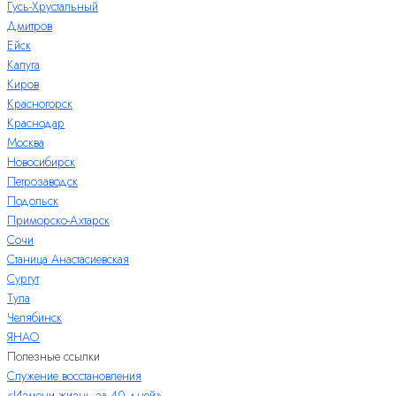
Гусь-Хрустальный
Дмитров
Ейск
Калуга
Киров
Красногорск
Краснодар
Москва
Новосибирск
Петрозаводск
Подольск
Приморско-Ахтарск
Сочи
Станица Анастасиевская
Сургут
Тула
Челябинск
ЯНАО
Полезные ссылки
Служение восстановления
«Измени жизнь за 40 дней»