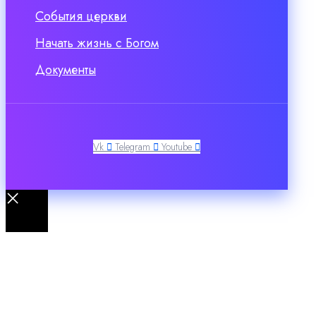
События церкви
Начать жизнь с Богом
Документы
Vk
Telegram
Youtube