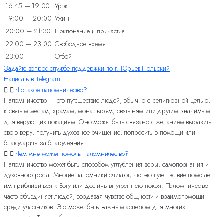
16:45 — 19:00
Урок
19:00 — 20:00
Ужин
20:00 — 21:30
Поклонение и причастие
22:00 — 23:00
Свободное время
23:00
Отбой
Задайте вопрос службе поддержки по г. Юрьев-Польский
Написать в Telegram
Что такое паломничество?
Паломничество — это путешествие людей, обычно с религиозной целью,
к святым местам, храмам, монастырям, святыням или другим значимым
для верующих локациям. Оно может быть связано с желанием выразить
свою веру, получить духовное очищение, попросить о помощи или
благодарить за благодеяния
Чем мне может помочь паломничество?
Паломничество может быть способом углубления веры, самопознания и
духовного роста. Многие паломники считают, что это путешествие помогает
им приблизиться к Богу или достичь внутреннего покоя. Паломничество
часто объединяет людей, создавая чувство общности и взаимопомощи
среди участников. Это может быть важным аспектом для многих