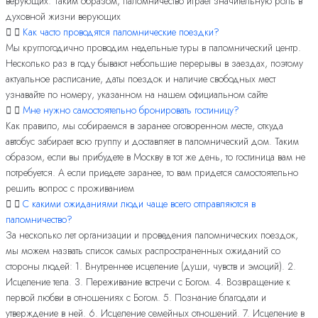
верующих. Таким образом, паломничество играет значительную роль в
духовной жизни верующих
Как часто проводятся паломнические поездки?
Мы круглогодично проводим недельные туры в паломнический центр.
Несколько раз в году бывают небольшие перерывы в заездах, поэтому
актуальное расписание, даты поездок и наличие свободных мест
узнавайте по номеру, указанном на нашем официальном сайте
Мне нужно самостоятельно бронировать гостиницу?
Как правило, мы собираемся в заранее оговоренном месте, откуда
автобус забирает всю группу и доставляет в паломнический дом. Таким
образом, если вы прибудете в Москву в тот же день, то гостиница вам не
потребуется. А если приедете заранее, то вам придется самостоятельно
решить вопрос с проживанием
С какими ожиданиями люди чаще всего отправляются в
паломничество?
За несколько лет организации и проведения паломнических поездок,
мы можем назвать список самых распространенных ожиданий со
стороны людей: 1. Внутреннее исцеление (души, чувств и эмоций). 2.
Исцеление тела. 3. Переживание встречи с Богом. 4. Возвращение к
первой любви в отношениях с Богом. 5. Познание благодати и
утверждение в ней. 6. Исцеление семейных отношений. 7. Исцеление в