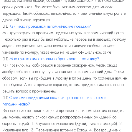
часто объединяет людей, создавая чувство общности и взаимопомощи
среди участников. Это может быть важным аспектом для многих
верующих. Таким образом, паломничество играет значительную роль в
духовной жизни верующих
Как часто проводятся паломнические поездки?
Мы круглогодично проводим недельные туры в паломнический центр.
Несколько раз в году бывают небольшие перерывы в заездах, поэтому
актуальное расписание, даты поездок и наличие свободных мест
узнавайте по номеру, указанном на нашем официальном сайте
Мне нужно самостоятельно бронировать гостиницу?
Как правило, мы собираемся в заранее оговоренном месте, откуда
автобус забирает всю группу и доставляет в паломнический дом. Таким
образом, если вы прибудете в Москву в тот же день, то гостиница вам не
потребуется. А если приедете заранее, то вам придется самостоятельно
решить вопрос с проживанием
С какими ожиданиями люди чаще всего отправляются в
паломничество?
За несколько лет организации и проведения паломнических поездок,
мы можем назвать список самых распространенных ожиданий со
стороны людей: 1. Внутреннее исцеление (души, чувств и эмоций). 2.
Исцеление тела. 3. Переживание встречи с Богом. 4. Возвращение к