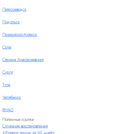
Петрозаводск
Подольск
Приморско-Ахтарск
Сочи
Станица Анастасиевская
Сургут
Тула
Челябинск
ЯНАО
Полезные ссылки
Служение восстановления
«Измени жизнь за 40 дней»