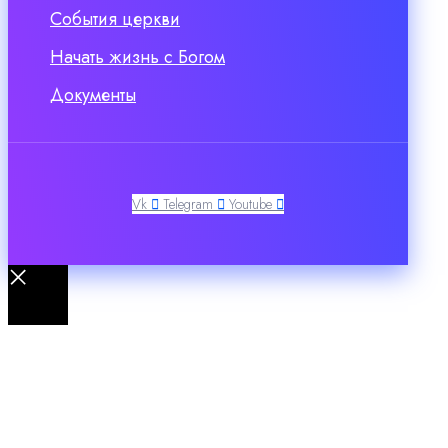
События церкви
Начать жизнь с Богом
Документы
Vk
Telegram
Youtube