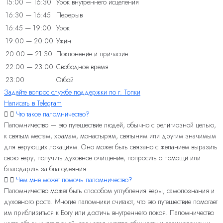
15:00 — 16:30
Урок внутреннего исцеления
16:30 — 16:45
Перерыв
16:45 — 19:00
Урок
19:00 — 20:00
Ужин
20:00 — 21:30
Поклонение и причастие
22:00 — 23:00
Свободное время
23:00
Отбой
Задайте вопрос службе поддержки по г. Топки
Написать в Telegram
Что такое паломничество?
Паломничество — это путешествие людей, обычно с религиозной целью,
к святым местам, храмам, монастырям, святыням или другим значимым
для верующих локациям. Оно может быть связано с желанием выразить
свою веру, получить духовное очищение, попросить о помощи или
благодарить за благодеяния
Чем мне может помочь паломничество?
Паломничество может быть способом углубления веры, самопознания и
духовного роста. Многие паломники считают, что это путешествие помогает
им приблизиться к Богу или достичь внутреннего покоя. Паломничество