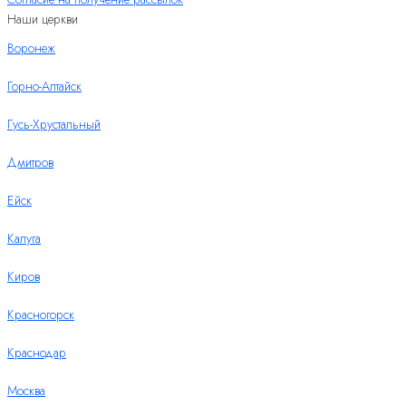
Наши церкви
Воронеж
Горно-Алтайск
Гусь-Хрустальный
Дмитров
Ейск
Калуга
Киров
Красногорск
Краснодар
Москва