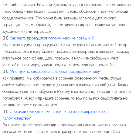
им приблизиться к Богу или достичь внутреннего покоя. Паломничество
часто объединяет людей, создавая чувство общности и взаимопомощи
среди участников. Это может быть важным аспектом для многих
верующих. Таким образом, паломничество играет значительную роль в
духовной жизни верующих
Как часто проводятся паломнические поездки?
Мы круглогодично проводим недельные туры в паломнический центр.
Несколько раз в году бывают небольшие перерывы в заездах, поэтому
актуальное расписание, даты поездок и наличие свободных мест
узнавайте по номеру, указанном на нашем официальном сайте
Мне нужно самостоятельно бронировать гостиницу?
Как правило, мы собираемся в заранее оговоренном месте, откуда
автобус забирает всю группу и доставляет в паломнический дом. Таким
образом, если вы прибудете в Москву в тот же день, то гостиница вам не
потребуется. А если приедете заранее, то вам придется самостоятельно
решить вопрос с проживанием
С какими ожиданиями люди чаще всего отправляются в
паломничество?
За несколько лет организации и проведения паломнических поездок,
мы можем назвать список самых распространенных ожиданий со