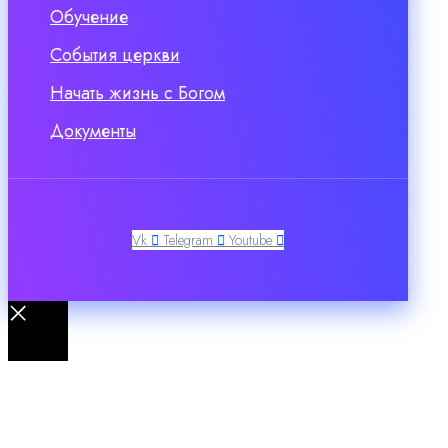
Обучение
События церкви
Начать жизнь с Богом
Документы
Vk
Telegram
Youtube