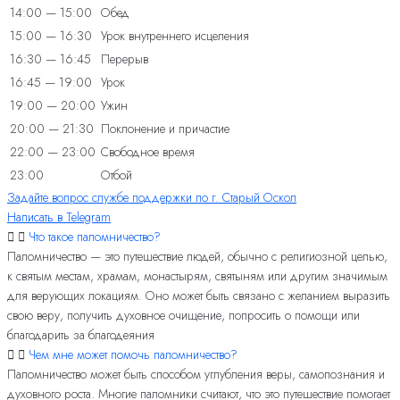
14:00 — 15:00
Обед
15:00 — 16:30
Урок внутреннего исцеления
16:30 — 16:45
Перерыв
16:45 — 19:00
Урок
19:00 — 20:00
Ужин
20:00 — 21:30
Поклонение и причастие
22:00 — 23:00
Свободное время
23:00
Отбой
Задайте вопрос службе поддержки по г. Старый Оскол
Написать в Telegram
Что такое паломничество?
Паломничество — это путешествие людей, обычно с религиозной целью,
к святым местам, храмам, монастырям, святыням или другим значимым
для верующих локациям. Оно может быть связано с желанием выразить
свою веру, получить духовное очищение, попросить о помощи или
благодарить за благодеяния
Чем мне может помочь паломничество?
Паломничество может быть способом углубления веры, самопознания и
духовного роста. Многие паломники считают, что это путешествие помогает