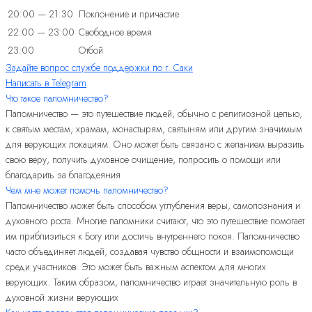
20:00 — 21:30
Поклонение и причастие
22:00 — 23:00
Свободное время
23:00
Отбой
Задайте вопрос службе поддержки по г. Саки
Написать в Telegram
Что такое паломничество?
Паломничество — это путешествие людей, обычно с религиозной целью,
к святым местам, храмам, монастырям, святыням или другим значимым
для верующих локациям. Оно может быть связано с желанием выразить
свою веру, получить духовное очищение, попросить о помощи или
благодарить за благодеяния
Чем мне может помочь паломничество?
Паломничество может быть способом углубления веры, самопознания и
духовного роста. Многие паломники считают, что это путешествие помогает
им приблизиться к Богу или достичь внутреннего покоя. Паломничество
часто объединяет людей, создавая чувство общности и взаимопомощи
среди участников. Это может быть важным аспектом для многих
верующих. Таким образом, паломничество играет значительную роль в
духовной жизни верующих