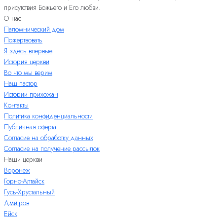
присутствия Божьего и Его любви.
О нас
Паломнический дом
Пожертвовать
Я здесь впервые
История церкви
Во что мы верим
Наш пастор
Истории прихожан
Контакты
Политика конфиденциальности
Публичная оферта
Согласие на обработку данных
Согласие на получение рассылок
Наши церкви
Воронеж
Горно-Алтайск
Гусь-Хрустальный
Дмитров
Ейск