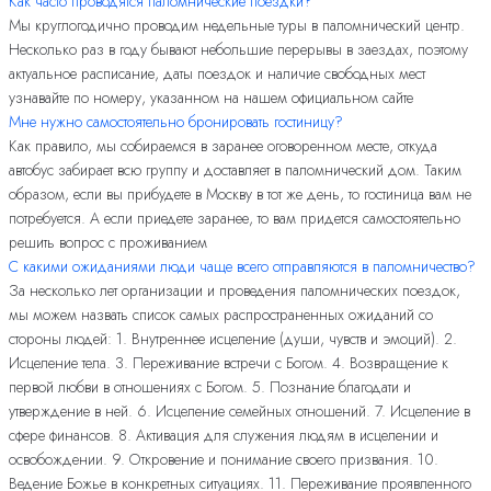
Как часто проводятся паломнические поездки?
Мы круглогодично проводим недельные туры в паломнический центр.
Несколько раз в году бывают небольшие перерывы в заездах, поэтому
актуальное расписание, даты поездок и наличие свободных мест
узнавайте по номеру, указанном на нашем официальном сайте
Мне нужно самостоятельно бронировать гостиницу?
Как правило, мы собираемся в заранее оговоренном месте, откуда
автобус забирает всю группу и доставляет в паломнический дом. Таким
образом, если вы прибудете в Москву в тот же день, то гостиница вам не
потребуется. А если приедете заранее, то вам придется самостоятельно
решить вопрос с проживанием
С какими ожиданиями люди чаще всего отправляются в паломничество?
За несколько лет организации и проведения паломнических поездок,
мы можем назвать список самых распространенных ожиданий со
стороны людей: 1. Внутреннее исцеление (души, чувств и эмоций). 2.
Исцеление тела. 3. Переживание встречи с Богом. 4. Возвращение к
первой любви в отношениях с Богом. 5. Познание благодати и
утверждение в ней. 6. Исцеление семейных отношений. 7. Исцеление в
сфере финансов. 8. Активация для служения людям в исцелении и
освобождении. 9. Откровение и понимание своего призвания. 10.
Ведение Божье в конкретных ситуациях. 11. Переживание проявленного