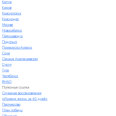
Калуга
Киров
Красногорск
Краснодар
Москва
Новосибирск
Петрозаводск
Подольск
Приморско-Ахтарск
Сочи
Станица Анастасиевская
Сургут
Тула
Челябинск
ЯНАО
Полезные ссылки
Служение восстановления
«Измени жизнь за 40 дней»
Партнерство
План победы
Обучение