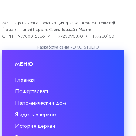
Местная религиозная организация христиан веры евангельской
(пятидесятников) Церковь Славы Божьей г.Москва
ОГРН 1197700012586 ИНН 9723090370 КПП 772301001
Разработка сайта - DIKO STUDIO
МЕНЮ
Главная
Пожертвовать
Паломнический дом
Я здесь впервые
История церкви