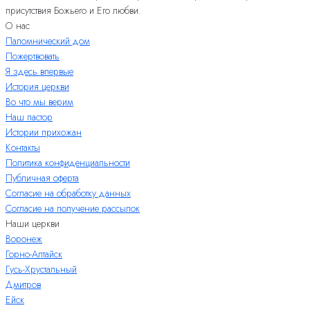
присутствия Божьего и Его любви.
О нас
Паломнический дом
Пожертвовать
Я здесь впервые
История церкви
Во что мы верим
Наш пастор
Истории прихожан
Контакты
Политика конфиденциальности
Публичная оферта
Согласие на обработку данных
Согласие на получение рассылок
Наши церкви
Воронеж
Горно-Алтайск
Гусь-Хрустальный
Дмитров
Ейск