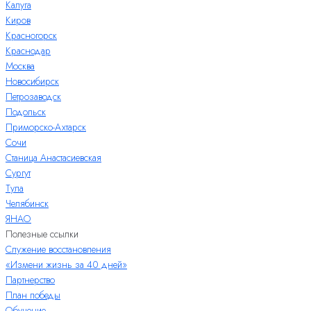
Калуга
Киров
Красногорск
Краснодар
Москва
Новосибирск
Петрозаводск
Подольск
Приморско-Ахтарск
Сочи
Станица Анастасиевская
Сургут
Тула
Челябинск
ЯНАО
Полезные ссылки
Служение восстановления
«Измени жизнь за 40 дней»
Партнерство
План победы
Обучение