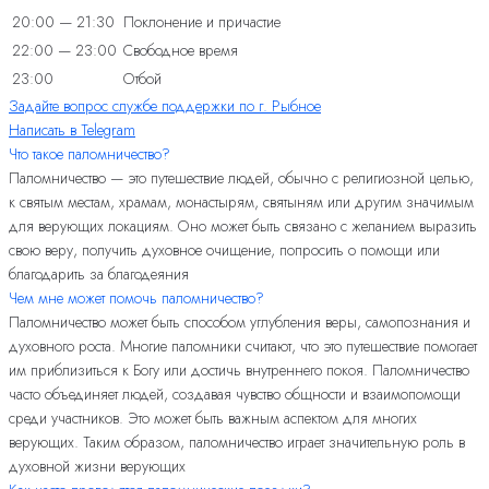
20:00 — 21:30
Поклонение и причастие
22:00 — 23:00
Свободное время
23:00
Отбой
Задайте вопрос службе поддержки по г. Рыбное
Написать в Telegram
Что такое паломничество?
Паломничество — это путешествие людей, обычно с религиозной целью,
к святым местам, храмам, монастырям, святыням или другим значимым
для верующих локациям. Оно может быть связано с желанием выразить
свою веру, получить духовное очищение, попросить о помощи или
благодарить за благодеяния
Чем мне может помочь паломничество?
Паломничество может быть способом углубления веры, самопознания и
духовного роста. Многие паломники считают, что это путешествие помогает
им приблизиться к Богу или достичь внутреннего покоя. Паломничество
часто объединяет людей, создавая чувство общности и взаимопомощи
среди участников. Это может быть важным аспектом для многих
верующих. Таким образом, паломничество играет значительную роль в
духовной жизни верующих