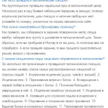
Как часто проводятся паломнические поездки?
Мы круглогодично проводим недельные туры в паломнический центр.
Несколько раз в году бывают небольшие перерывы в заездах, поэтому
актуальное расписание, даты поездок и наличие свободных мест
узнавайте по номеру, указанном на нашем официальном сайте
Мне нужно самостоятельно бронировать гостиницу?
Как правило, мы собираемся в заранее оговоренном месте, откуда
автобус забирает всю группу и доставляет в паломнический дом. Таким
образом, если вы прибудете в Москву в тот же день, то гостиница вам не
потребуется. А если приедете заранее, то вам придется самостоятельно
решить вопрос с проживанием
С какими ожиданиями люди чаще всего отправляются в паломничество?
За несколько лет организации и проведения паломнических поездок,
мы можем назвать список самых распространенных ожиданий со
стороны людей: 1. Внутреннее исцеление (души, чувств и эмоций). 2.
Исцеление тела. 3. Переживание встречи с Богом. 4. Возвращение к
первой любви в отношениях с Богом. 5. Познание благодати и
утверждение в ней. 6. Исцеление семейных отношений. 7. Исцеление в
сфере финансов. 8. Активация для служения людям в исцелении и
освобождении. 9. Откровение и понимание своего призвания. 10.
Ведение Божье в конкретных ситуациях. 11. Переживание проявленного