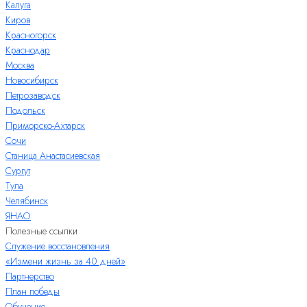
Калуга
Киров
Красногорск
Краснодар
Москва
Новосибирск
Петрозаводск
Подольск
Приморско-Ахтарск
Сочи
Станица Анастасиевская
Сургут
Тула
Челябинск
ЯНАО
Полезные ссылки
Служение восстановления
«Измени жизнь за 40 дней»
Партнерство
План победы
Обучение