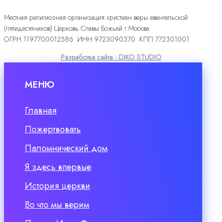
Местная религиозная организация христиан веры евангельской
(пятидесятников) Церковь Славы Божьей г.Москва
ОГРН 1197700012586 ИНН 9723090370 КПП 772301001
Разработка сайта - DIKO STUDIO
МЕНЮ
Главная
Пожертвовать
Паломнический дом
Я здесь впервые
История церкви
Во что мы верим