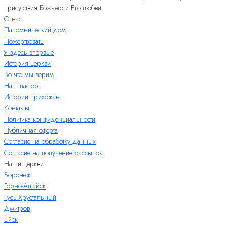
присутствия Божьего и Его любви.
О нас
Паломнический дом
Пожертвовать
Я здесь впервые
История церкви
Во что мы верим
Наш пастор
Истории прихожан
Контакты
Политика конфиденциальности
Публичная оферта
Согласие на обработку данных
Согласие на получение рассылок
Наши церкви
Воронеж
Горно-Алтайск
Гусь-Хрустальный
Дмитров
Ейск