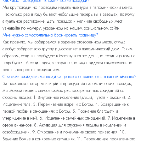
Как часто проводятся паломнические поездки?
Мы круглогодично проводим недельные туры в паломнический центр.
Несколько раз в году бывают небольшие перерывы в заездах, поэтому
актуальное расписание, даты поездок и наличие свободных мест
узнавайте по номеру, указанном на нашем официальном сайте
Мне нужно самостоятельно бронировать гостиницу?
Как правило, мы собираемся в заранее оговоренном месте, откуда
автобус забирает всю группу и доставляет в паломнический дом. Таким
образом, если вы прибудете в Москву в тот же день, то гостиница вам не
потребуется. А если приедете заранее, то вам придется самостоятельно
решить вопрос с проживанием
С какими ожиданиями люди чаще всего отправляются в паломничество?
За несколько лет организации и проведения паломнических поездок,
мы можем назвать список самых распространенных ожиданий со
стороны людей: 1. Внутреннее исцеление (души, чувств и эмоций). 2.
Исцеление тела. 3. Переживание встречи с Богом. 4. Возвращение к
первой любви в отношениях с Богом. 5. Познание благодати и
утверждение в ней. 6. Исцеление семейных отношений. 7. Исцеление в
сфере финансов. 8. Активация для служения людям в исцелении и
освобождении. 9. Откровение и понимание своего призвания. 10.
Ведение Божье в конкретных ситуациях. 11. Переживание проявленного