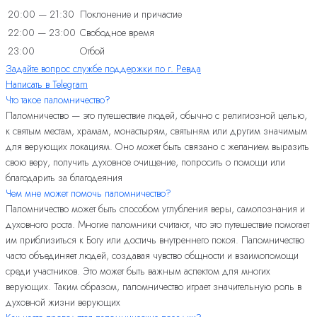
20:00 — 21:30
Поклонение и причастие
22:00 — 23:00
Свободное время
23:00
Отбой
Задайте вопрос службе поддержки по г. Ревда
Написать в Telegram
Что такое паломничество?
Паломничество — это путешествие людей, обычно с религиозной целью,
к святым местам, храмам, монастырям, святыням или другим значимым
для верующих локациям. Оно может быть связано с желанием выразить
свою веру, получить духовное очищение, попросить о помощи или
благодарить за благодеяния
Чем мне может помочь паломничество?
Паломничество может быть способом углубления веры, самопознания и
духовного роста. Многие паломники считают, что это путешествие помогает
им приблизиться к Богу или достичь внутреннего покоя. Паломничество
часто объединяет людей, создавая чувство общности и взаимопомощи
среди участников. Это может быть важным аспектом для многих
верующих. Таким образом, паломничество играет значительную роль в
духовной жизни верующих