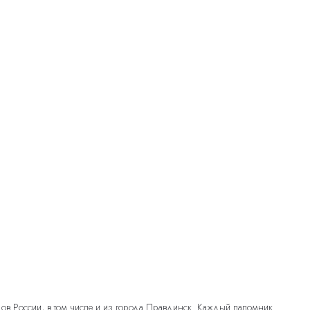
одов России, в том числе и из города Правдинск. Каждый паломник