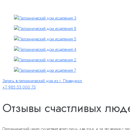
Запись в паломнический дом из г. Правдинск
+7 985 53 000 73
Отзывы счастливых люд
Паломнический центр существует всего лишь два года, и за это время с 