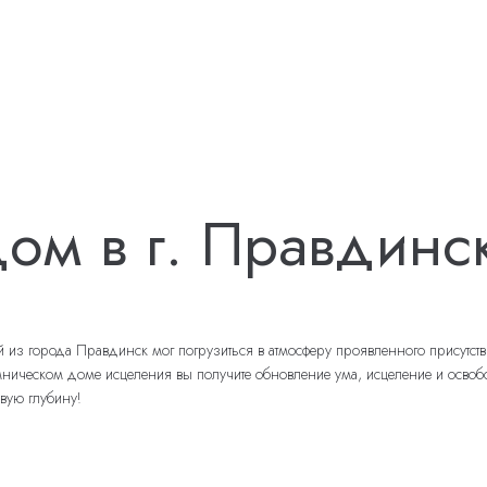
ом в г. Правдинс
 города Правдинск мог погрузиться в атмосферу проявленного присутствия
еском доме исцеления вы получите обновление ума, исцеление и освобожде
вую глубину!