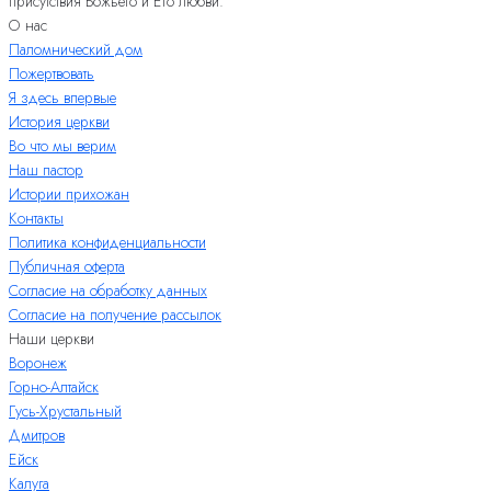
присутствия Божьего и Его любви.
О нас
Паломнический дом
Пожертвовать
Я здесь впервые
История церкви
Во что мы верим
Наш пастор
Истории прихожан
Контакты
Политика конфиденциальности
Публичная оферта
Согласие на обработку данных
Согласие на получение рассылок
Наши церкви
Воронеж
Горно-Алтайск
Гусь-Хрустальный
Дмитров
Ейск
Калуга