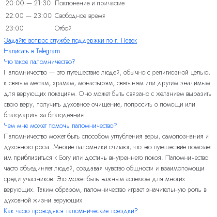
20:00 — 21:30
Поклонение и причастие
22:00 — 23:00
Свободное время
23:00
Отбой
Задайте вопрос службе поддержки по г. Певек
Написать в Telegram
Что такое паломничество?
Паломничество — это путешествие людей, обычно с религиозной целью,
к святым местам, храмам, монастырям, святыням или другим значимым
для верующих локациям. Оно может быть связано с желанием выразить
свою веру, получить духовное очищение, попросить о помощи или
благодарить за благодеяния
Чем мне может помочь паломничество?
Паломничество может быть способом углубления веры, самопознания и
духовного роста. Многие паломники считают, что это путешествие помогает
им приблизиться к Богу или достичь внутреннего покоя. Паломничество
часто объединяет людей, создавая чувство общности и взаимопомощи
среди участников. Это может быть важным аспектом для многих
верующих. Таким образом, паломничество играет значительную роль в
духовной жизни верующих
Как часто проводятся паломнические поездки?