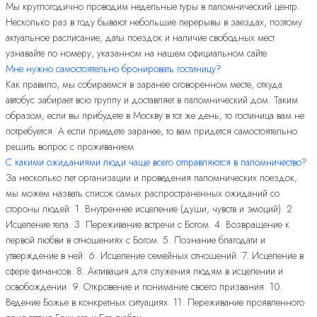
Мы круглогодично проводим недельные туры в паломнический центр.
Несколько раз в году бывают небольшие перерывы в заездах, поэтому
актуальное расписание, даты поездок и наличие свободных мест
узнавайте по номеру, указанном на нашем официальном сайте
Мне нужно самостоятельно бронировать гостиницу?
Как правило, мы собираемся в заранее оговоренном месте, откуда
автобус забирает всю группу и доставляет в паломнический дом. Таким
образом, если вы прибудете в Москву в тот же день, то гостиница вам не
потребуется. А если приедете заранее, то вам придется самостоятельно
решить вопрос с проживанием
С какими ожиданиями люди чаще всего отправляются в паломничество?
За несколько лет организации и проведения паломнических поездок,
мы можем назвать список самых распространенных ожиданий со
стороны людей: 1. Внутреннее исцеление (души, чувств и эмоций). 2.
Исцеление тела. 3. Переживание встречи с Богом. 4. Возвращение к
первой любви в отношениях с Богом. 5. Познание благодати и
утверждение в ней. 6. Исцеление семейных отношений. 7. Исцеление в
сфере финансов. 8. Активация для служения людям в исцелении и
освобождении. 9. Откровение и понимание своего призвания. 10.
Ведение Божье в конкретных ситуациях. 11. Переживание проявленного