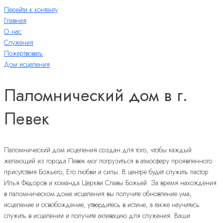
Перейти к контенту
Главная
О нас
Служения
Пожертвовать
Дом исцеления
Паломнический дом в г.
Певек
Паломнический дом исцеления создан для того, чтобы каждый
желающий из города Певек мог погрузиться в атмосферу проявленного
присутствия Божьего, Его любви и силы. В центре будет служить пастор
Илья Федоров и команда Церкви Славы Божьей. За время нахождения
в паломническом доме исцеления вы получите обновление ума,
исцеление и освобождение, утвердитесь в истине, а также научитесь
служить в исцелении и получите активацию для служения. Ваши