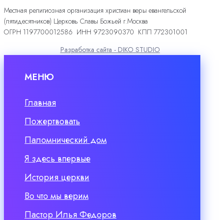
Местная религиозная организация христиан веры евангельской
(пятидесятников) Церковь Славы Божьей г.Москва
ОГРН 1197700012586 ИНН 9723090370 КПП 772301001
Разработка сайта - DIKO STUDIO
МЕНЮ
Главная
Пожертвовать
Паломнический дом
Я здесь впервые
История церкви
Во что мы верим
Пастор Илья Федоров