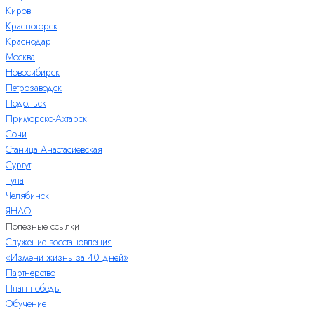
Киров
Красногорск
Краснодар
Москва
Новосибирск
Петрозаводск
Подольск
Приморско-Ахтарск
Сочи
Станица Анастасиевская
Сургут
Тула
Челябинск
ЯНАО
Полезные ссылки
Служение восстановления
«Измени жизнь за 40 дней»
Партнерство
План победы
Обучение