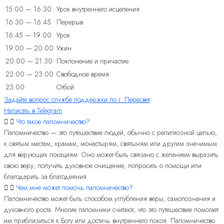
15:00 — 16:30
Урок внутреннего исцеления
16:30 — 16:45
Перерыв
16:45 — 19:00
Урок
19:00 — 20:00
Ужин
20:00 — 21:30
Поклонение и причастие
22:00 — 23:00
Свободное время
23:00
Отбой
Задайте вопрос службе поддержки по г. Пересвет
Написать в Telegram
Что такое паломничество?
Паломничество — это путешествие людей, обычно с религиозной целью,
к святым местам, храмам, монастырям, святыням или другим значимым
для верующих локациям. Оно может быть связано с желанием выразить
свою веру, получить духовное очищение, попросить о помощи или
благодарить за благодеяния
Чем мне может помочь паломничество?
Паломничество может быть способом углубления веры, самопознания и
духовного роста. Многие паломники считают, что это путешествие помогает
им приблизиться к Богу или достичь внутреннего покоя. Паломничество