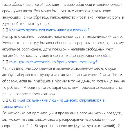
часто объединяет людей, создавая чувство общности и взаимопомощи
среди участников. Это может быть важным аспектом для многих
верующих. Таким образом, паломничество играет значительную роль в
духовной жизни верующих
Как часто проводятся паломнические поездки?
Мы круглогодично проводим недельные туры в паломнический центр.
Несколько раз в году бывают небольшие перерывы в заездах, поэтому
актуальное расписание, даты поездок и наличие свободных мест
узнавайте по номеру, указанном на нашем официальном сайте
Мне нужно самостоятельно бронировать гостиницу?
Как правило, мы собираемся в заранее оговоренном месте, откуда
автобус забирает всю группу и доставляет в паломнический дом. Таким
образом, если вы прибудете в Москву в тот же день, то гостиница вам не
потребуется. А если приедете заранее, то вам придется самостоятельно
решить вопрос с проживанием
С какими ожиданиями люди чаще всего отправляются в
паломничество?
За несколько лет организации и проведения паломнических поездок,
мы можем назвать список самых распространенных ожиданий со
стороны людей: 1. Внутреннее исцеление (души, чувств и эмоций). 2.