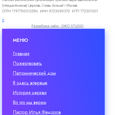
(пятидесятников) Церковь Славы Божьей г.Москва
ОГРН 1197700012586 ИНН 9723090370 КПП 772301001
Разработка сайта - DIKO STUDIO
МЕНЮ
Главная
Пожертвовать
Паломнический дом
Я здесь впервые
История церкви
Во что мы верим
Пастор Илья Федоров