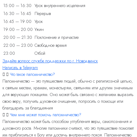
15:00 — 16:30
Урок внутреннего исцеления
16:30 — 16:45
Перерыв
16:45 — 19:00
Урок
19:00 — 20:00
Ужин
20:00 — 21:30
Поклонение и причастие
22:00 — 23:00
Свободное время
23:00
Отбой
Задайте вопрос службе поддержки по г. Новодвинск
Написать в Telegram
Что такое паломничество?
Паломничество — это путешествие людей, обычно с религиозной целью,
к святым местам, храмам, монастырям, святыням или другим значимым
для верующих локациям. Оно может быть связано с желанием выразить
свою веру, получить духовное очищение, попросить о помощи или
благодарить за благодеяния
Чем мне может помочь паломничество?
Паломничество может быть способом углубления веры, самопознания и
духовного роста. Многие паломники считают, что это путешествие помогает
им приблизиться к Богу или достичь внутреннего покоя. Паломничество