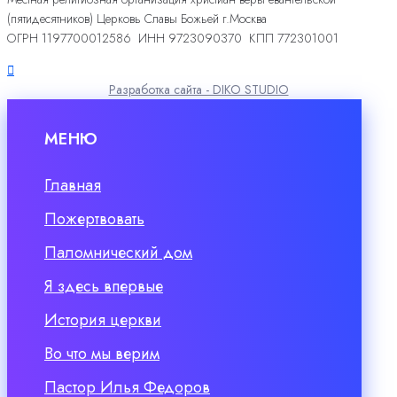
(пятидесятников) Церковь Славы Божьей г.Москва
ОГРН 1197700012586 ИНН 9723090370 КПП 772301001
Разработка сайта - DIKO STUDIO
МЕНЮ
Главная
Пожертвовать
Паломнический дом
Я здесь впервые
История церкви
Во что мы верим
Пастор Илья Федоров