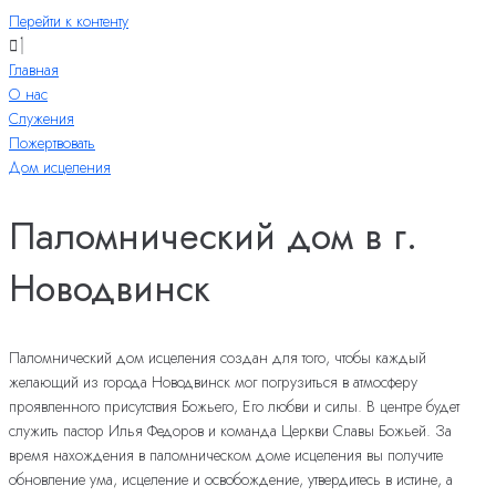
Перейти к контенту
Главная
О нас
Служения
Пожертвовать
Дом исцеления
Паломнический дом в г.
Новодвинск
Паломнический дом исцеления создан для того, чтобы каждый
желающий из города Новодвинск мог погрузиться в атмосферу
проявленного присутствия Божьего, Его любви и силы. В центре будет
служить пастор Илья Федоров и команда Церкви Славы Божьей. За
время нахождения в паломническом доме исцеления вы получите
обновление ума, исцеление и освобождение, утвердитесь в истине, а