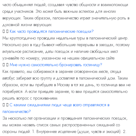
часто объединяет людей, создавая чувство общности и взаимопомощи
среди участников. Это может быть важным аспектом для многих
верующих. Таким образом, паломничество играет значительную роль в
духовной жизни верующих
Как часто проводятся паломнические поездки?
Мы круглогодично проводим недельные туры в паломнический центр.
Несколько раз в году бывают небольшие перерывы в заездах, поэтому
актуальное расписание, даты поездок и наличие свободных мест
узнавайте по номеру, указанном на нашем официальном сайте
Мне нужно самостоятельно бронировать гостиницу?
Как правило, мы собираемся в заранее оговоренном месте, откуда
автобус забирает всю группу и доставляет в паломнический дом. Таким
образом, если вы прибудете в Москву в тот же день, то гостиница вам не
потребуется. А если приедете заранее, то вам придется самостоятельно
решить вопрос с проживанием
С какими ожиданиями люди чаще всего отправляются в
паломничество?
За несколько лет организации и проведения паломнических поездок,
мы можем назвать список самых распространенных ожиданий со
стороны людей: 1. Внутреннее исцеление (души, чувств и эмоций). 2.