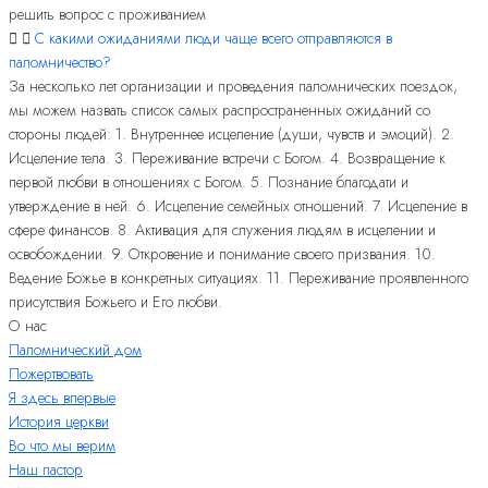
решить вопрос с проживанием
С какими ожиданиями люди чаще всего отправляются в
паломничество?
За несколько лет организации и проведения паломнических поездок,
мы можем назвать список самых распространенных ожиданий со
стороны людей: 1. Внутреннее исцеление (души, чувств и эмоций). 2.
Исцеление тела. 3. Переживание встречи с Богом. 4. Возвращение к
первой любви в отношениях с Богом. 5. Познание благодати и
утверждение в ней. 6. Исцеление семейных отношений. 7. Исцеление в
сфере финансов. 8. Активация для служения людям в исцелении и
освобождении. 9. Откровение и понимание своего призвания. 10.
Ведение Божье в конкретных ситуациях. 11. Переживание проявленного
присутствия Божьего и Его любви.
О нас
Паломнический дом
Пожертвовать
Я здесь впервые
История церкви
Во что мы верим
Наш пастор