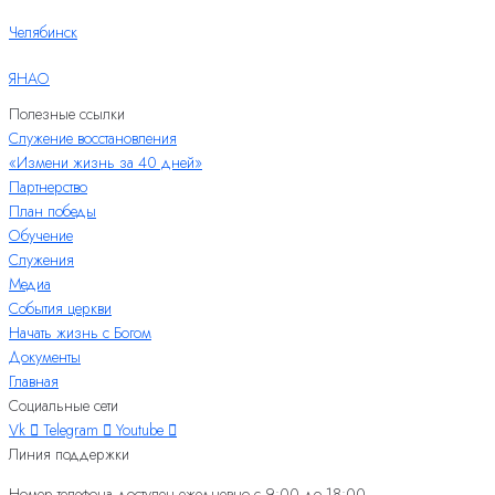
Челябинск
ЯНАО
Полезные ссылки
Служение восстановления
«Измени жизнь за 40 дней»
Партнерство
План победы
Обучение
Служения
Медиа
События церкви
Начать жизнь с Богом
Документы
Главная
Социальные сети
Vk
Telegram
Youtube
Линия поддержки
Номер телефона доступен ежедневно с 9:00 до 18:00