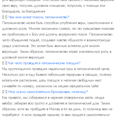
свою веру, получить духовное очищение, попросить о помощи или
благодарить за благодеяния
Чем мне может помочь паломничество?
Паломничество может быть способом углубления веры, самопознания и
духовного роста. Многие паломники считают, что это путешествие помогает
им приблизиться к Богу или достичь внутреннего покоя. Паломничество
часто объединяет людей, создавая чувство общности и взаимопомощи
среди участников. Это может быть важным аспектом для многих
верующих. Таким образом, паломничество играет значительную роль в
духовной жизни верующих
Как часто проводятся паломнические поездки?
Мы круглогодично проводим недельные туры в паломнический центр.
Несколько раз в году бывают небольшие перерывы в заездах, поэтому
актуальное расписание, даты поездок и наличие свободных мест
узнавайте по номеру, указанном на нашем официальном сайте
Мне нужно самостоятельно бронировать гостиницу?
Как правило, мы собираемся в заранее оговоренном месте, откуда
автобус забирает всю группу и доставляет в паломнический дом. Таким
образом, если вы прибудете в Москву в тот же день, то гостиница вам не
потребуется. А если приедете заранее, то вам придется самостоятельно