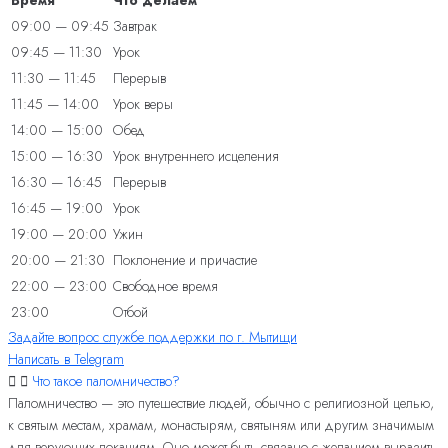
Время
Что делаем
09:00 — 09:45
Завтрак
09:45 — 11:30
Урок
11:30 — 11:45
Перерыв
11:45 — 14:00
Урок веры
14:00 — 15:00
Обед
15:00 — 16:30
Урок внутреннего исцеления
16:30 — 16:45
Перерыв
16:45 — 19:00
Урок
19:00 — 20:00
Ужин
20:00 — 21:30
Поклонение и причастие
22:00 — 23:00
Свободное время
23:00
Отбой
Задайте вопрос службе поддержки по г. Мытищи
Написать в Telegram
Что такое паломничество?
Паломничество — это путешествие людей, обычно с религиозной целью,
к святым местам, храмам, монастырям, святыням или другим значимым
для верующих локациям. Оно может быть связано с желанием выразить