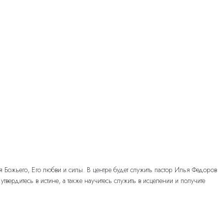
Божьего, Его любви и силы. В центре будет служить пастор Илья Федоров
рдитесь в истине, а также научитесь служить в исцелении и получите