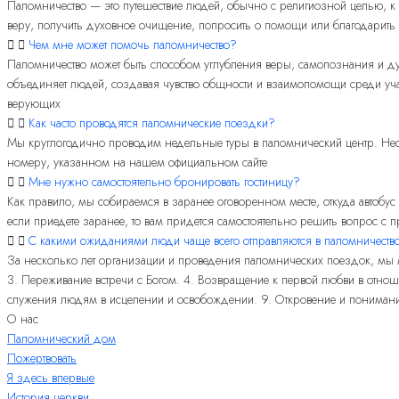
Паломничество — это путешествие людей, обычно с религиозной целью, 
веру, получить духовное очищение, попросить о помощи или благодарить
Чем мне может помочь паломничество?
Паломничество может быть способом углубления веры, самопознания и духо
объединяет людей, создавая чувство общности и взаимопомощи среди уча
верующих
Как часто проводятся паломнические поездки?
Мы круглогодично проводим недельные туры в паломнический центр. Неск
номеру, указанном на нашем официальном сайте
Мне нужно самостоятельно бронировать гостиницу?
Как правило, мы собираемся в заранее оговоренном месте, откуда автобус 
если приедете заранее, то вам придется самостоятельно решить вопрос с
С какими ожиданиями люди чаще всего отправляются в паломничеств
За несколько лет организации и проведения паломнических поездок, мы м
3. Переживание встречи с Богом. 4. Возвращение к первой любви в отнош
служения людям в исцелении и освобождении. 9. Откровение и понимание 
О нас
Паломнический дом
Пожертвовать
Я здесь впервые
История церкви