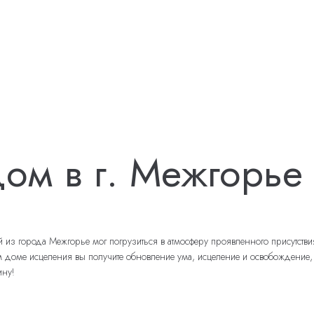
ом в г. Межгорье
з города Межгорье мог погрузиться в атмосферу проявленного присутствия 
ме исцеления вы получите обновление ума, исцеление и освобождение, утве
ину!