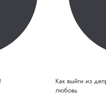
!
Как выйти из де
любовь