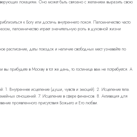
 верующих локациям. Оно может быть связано с желанием выразить свою
риблизиться к Богу или достичь внутреннего покоя. Паломничество часто
разом, паломничество играет значительную роль в духовной жизни
ое расписание, даты поездок и наличие свободных мест узнавайте по
вы прибудете в Москву в тот же день, то гостиница вам не потребуется. А
1. Внутреннее исцеление (души, чувств и эмоций). 2. Исцеление тела.
семейных отношений. 7. Исцеление в сфере финансов. 8. Активация для
вание проявленного присутствия Божьего и Его любви.