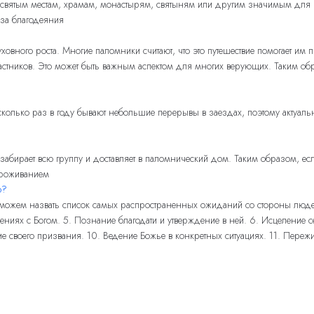
к святым местам, храмам, монастырям, святыням или другим значимым для
 за благодеяния
вного роста. Многие паломники считают, что это путешествие помогает им п
стников. Это может быть важным аспектом для многих верующих. Таким об
олько раз в году бывают небольшие перерывы в заездах, поэтому актуальн
забирает всю группу и доставляет в паломнический дом. Таким образом, если 
 проживанием
о?
ожем назвать список самых распространенных ожиданий со стороны людей: 
ениях с Богом. 5. Познание благодати и утверждение в ней. 6. Исцеление 
своего призвания. 10. Ведение Божье в конкретных ситуациях. 11. Пережи