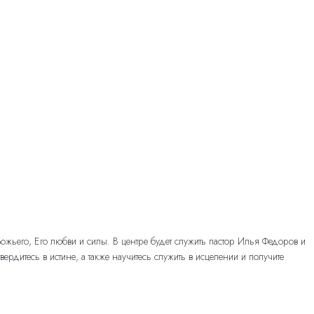
жьего, Его любви и силы. В центре будет служить пастор Илья Федоров и
итесь в истине, а также научитесь служить в исцелении и получите