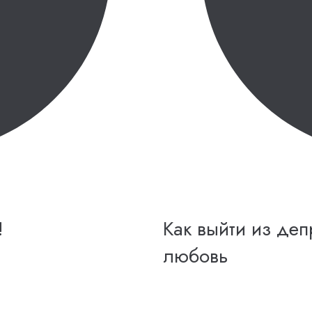
!
Как выйти из де
любовь