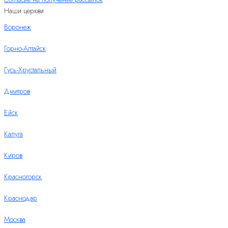
Наши церкви
Воронеж
Горно-Алтайск
Гусь-Хрустальный
Дмитров
Ейск
Калуга
Киров
Красногорск
Краснодар
Москва