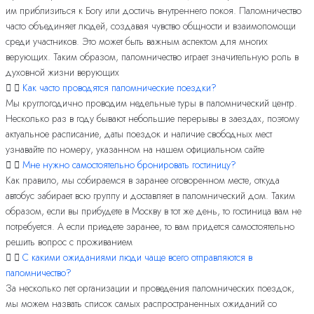
им приблизиться к Богу или достичь внутреннего покоя. Паломничество
часто объединяет людей, создавая чувство общности и взаимопомощи
среди участников. Это может быть важным аспектом для многих
верующих. Таким образом, паломничество играет значительную роль в
духовной жизни верующих
Как часто проводятся паломнические поездки?
Мы круглогодично проводим недельные туры в паломнический центр.
Несколько раз в году бывают небольшие перерывы в заездах, поэтому
актуальное расписание, даты поездок и наличие свободных мест
узнавайте по номеру, указанном на нашем официальном сайте
Мне нужно самостоятельно бронировать гостиницу?
Как правило, мы собираемся в заранее оговоренном месте, откуда
автобус забирает всю группу и доставляет в паломнический дом. Таким
образом, если вы прибудете в Москву в тот же день, то гостиница вам не
потребуется. А если приедете заранее, то вам придется самостоятельно
решить вопрос с проживанием
С какими ожиданиями люди чаще всего отправляются в
паломничество?
За несколько лет организации и проведения паломнических поездок,
мы можем назвать список самых распространенных ожиданий со