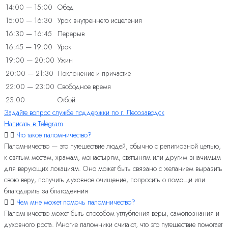
14:00 — 15:00
Обед
15:00 — 16:30
Урок внутреннего исцеления
16:30 — 16:45
Перерыв
16:45 — 19:00
Урок
19:00 — 20:00
Ужин
20:00 — 21:30
Поклонение и причастие
22:00 — 23:00
Свободное время
23:00
Отбой
Задайте вопрос службе поддержки по г. Лесозаводск
Написать в Telegram
Что такое паломничество?
Паломничество — это путешествие людей, обычно с религиозной целью,
к святым местам, храмам, монастырям, святыням или другим значимым
для верующих локациям. Оно может быть связано с желанием выразить
свою веру, получить духовное очищение, попросить о помощи или
благодарить за благодеяния
Чем мне может помочь паломничество?
Паломничество может быть способом углубления веры, самопознания и
духовного роста. Многие паломники считают, что это путешествие помогает