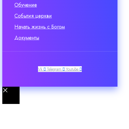
Обучение
События церкви
Начать жизнь с Богом
Документы
Vk
Telegram
Youtube