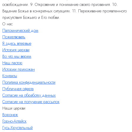
освобождении. 9. Откровение и понимание своего призвания. 10.
Ведение Божье в конкретных ситуациях. 11. Переживание проявленного
присутствия Божьего и Его любви.
О нас
Паломнический дом
Пожертвовать
Я здесь впервые
История церкви
Во что мы верим
Наш пастор
Истории прихожан
Контакты
Политика конфиденциальности
Публичная оферта
Согласие на обработку данных
Согласие на получение рассылок
Наши церкви
Воронеж
Горно-Алтайск
Гусь-Хрустальный