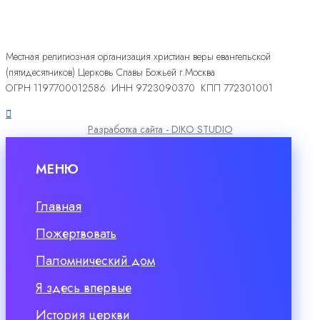
Местная религиозная организация христиан веры евангельской
(пятидесятников) Церковь Славы Божьей г.Москва
ОГРН 1197700012586 ИНН 9723090370 КПП 772301001
Разработка сайта - DIKO STUDIO
МЕНЮ
Главная
Пожертвовать
Паломнический дом
Я здесь впервые
История церкви