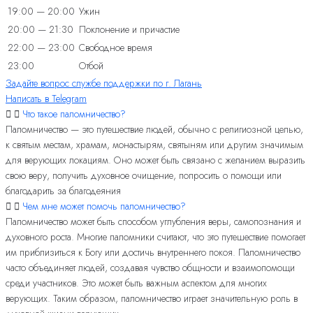
19:00 — 20:00
Ужин
20:00 — 21:30
Поклонение и причастие
22:00 — 23:00
Свободное время
23:00
Отбой
Задайте вопрос службе поддержки по г. Лагань
Написать в Telegram
Что такое паломничество?
Паломничество — это путешествие людей, обычно с религиозной целью,
к святым местам, храмам, монастырям, святыням или другим значимым
для верующих локациям. Оно может быть связано с желанием выразить
свою веру, получить духовное очищение, попросить о помощи или
благодарить за благодеяния
Чем мне может помочь паломничество?
Паломничество может быть способом углубления веры, самопознания и
духовного роста. Многие паломники считают, что это путешествие помогает
им приблизиться к Богу или достичь внутреннего покоя. Паломничество
часто объединяет людей, создавая чувство общности и взаимопомощи
среди участников. Это может быть важным аспектом для многих
верующих. Таким образом, паломничество играет значительную роль в