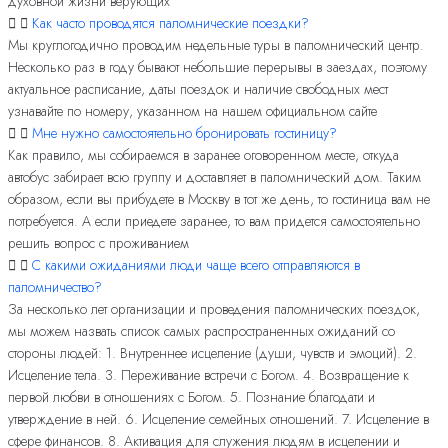
духовной жизни верующих
Как часто проводятся паломнические поездки?
Мы круглогодично проводим недельные туры в паломнический центр.
Несколько раз в году бывают небольшие перерывы в заездах, поэтому
актуальное расписание, даты поездок и наличие свободных мест
узнавайте по номеру, указанном на нашем официальном сайте
Мне нужно самостоятельно бронировать гостиницу?
Как правило, мы собираемся в заранее оговоренном месте, откуда
автобус забирает всю группу и доставляет в паломнический дом. Таким
образом, если вы прибудете в Москву в тот же день, то гостиница вам не
потребуется. А если приедете заранее, то вам придется самостоятельно
решить вопрос с проживанием
С какими ожиданиями люди чаще всего отправляются в
паломничество?
За несколько лет организации и проведения паломнических поездок,
мы можем назвать список самых распространенных ожиданий со
стороны людей: 1. Внутреннее исцеление (души, чувств и эмоций). 2.
Исцеление тела. 3. Переживание встречи с Богом. 4. Возвращение к
первой любви в отношениях с Богом. 5. Познание благодати и
утверждение в ней. 6. Исцеление семейных отношений. 7. Исцеление в
сфере финансов. 8. Активация для служения людям в исцелении и