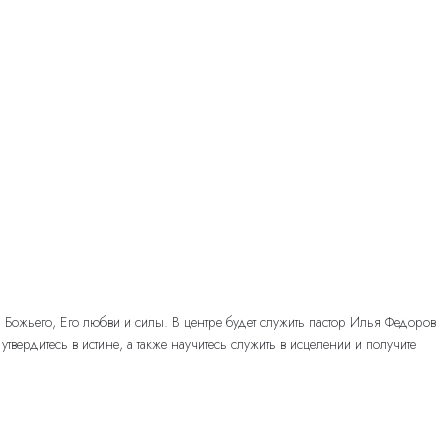
Божьего, Его любви и силы. В центре будет служить пастор Илья Федоров
рдитесь в истине, а также научитесь служить в исцелении и получите