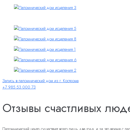
Запись в паломнический дом из г. Кострома
+7 985 53 000 73
Отзывы счастливых люд
Паломнический центр существует всего лишь два года, и за это время с 