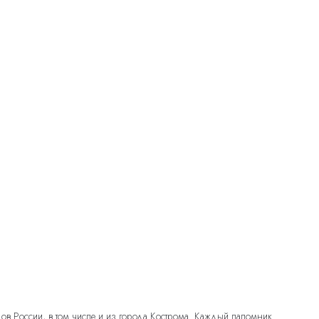
дов России, в том числе и из города Кострома. Каждый паломник