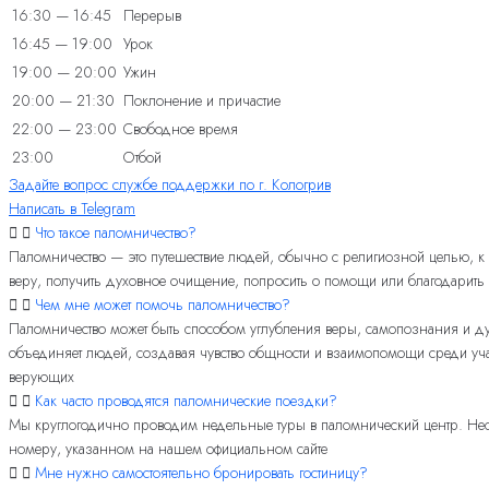
16:30 — 16:45
Перерыв
16:45 — 19:00
Урок
19:00 — 20:00
Ужин
20:00 — 21:30
Поклонение и причастие
22:00 — 23:00
Свободное время
23:00
Отбой
Задайте вопрос службе поддержки по г. Кологрив
Написать в Telegram
Что такое паломничество?
Паломничество — это путешествие людей, обычно с религиозной целью, 
веру, получить духовное очищение, попросить о помощи или благодарить
Чем мне может помочь паломничество?
Паломничество может быть способом углубления веры, самопознания и духо
объединяет людей, создавая чувство общности и взаимопомощи среди уча
верующих
Как часто проводятся паломнические поездки?
Мы круглогодично проводим недельные туры в паломнический центр. Неск
номеру, указанном на нашем официальном сайте
Мне нужно самостоятельно бронировать гостиницу?