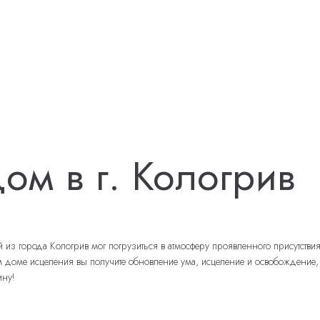
ом в г. Кологрив
 города Кологрив мог погрузиться в атмосферу проявленного присутствия 
ме исцеления вы получите обновление ума, исцеление и освобождение, утве
ину!