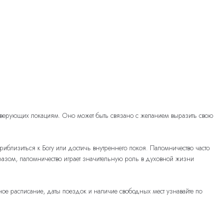
 верующих локациям. Оно может быть связано с желанием выразить свою
риблизиться к Богу или достичь внутреннего покоя. Паломничество часто
разом, паломничество играет значительную роль в духовной жизни
ое расписание, даты поездок и наличие свободных мест узнавайте по