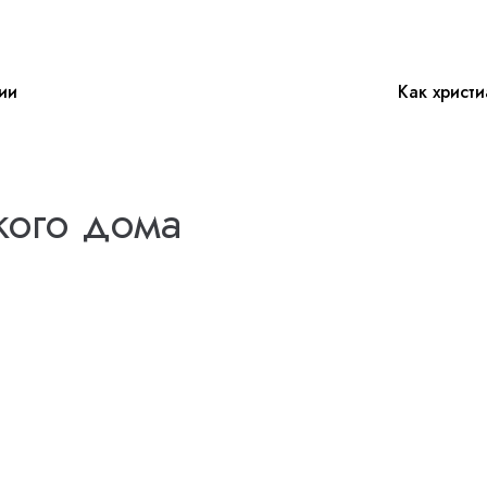
ии
Как христ
кого дома