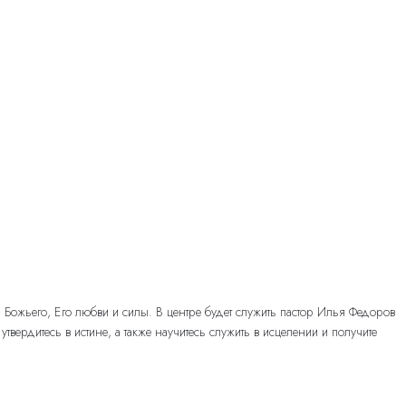
Божьего, Его любви и силы. В центре будет служить пастор Илья Федоров
рдитесь в истине, а также научитесь служить в исцелении и получите