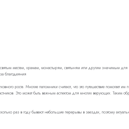
к святым местам, храмам, монастырям, святыням или другим значимым для
 за благодеяния
вного роста. Многие паломники считают, что это путешествие помогает им п
стников. Это может быть важным аспектом для многих верующих. Таким об
олько раз в году бывают небольшие перерывы в заездах, поэтому актуальн