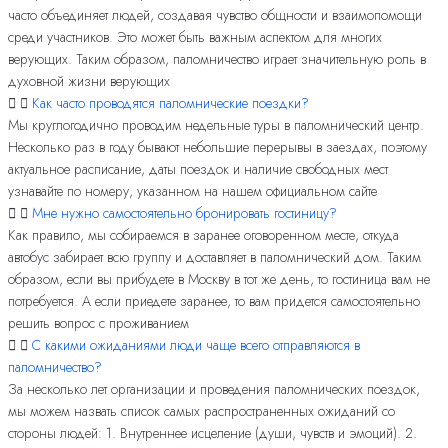
часто объединяет людей, создавая чувство общности и взаимопомощи
среди участников. Это может быть важным аспектом для многих
верующих. Таким образом, паломничество играет значительную роль в
духовной жизни верующих
Как часто проводятся паломнические поездки?
Мы круглогодично проводим недельные туры в паломнический центр.
Несколько раз в году бывают небольшие перерывы в заездах, поэтому
актуальное расписание, даты поездок и наличие свободных мест
узнавайте по номеру, указанном на нашем официальном сайте
Мне нужно самостоятельно бронировать гостиницу?
Как правило, мы собираемся в заранее оговоренном месте, откуда
автобус забирает всю группу и доставляет в паломнический дом. Таким
образом, если вы прибудете в Москву в тот же день, то гостиница вам не
потребуется. А если приедете заранее, то вам придется самостоятельно
решить вопрос с проживанием
С какими ожиданиями люди чаще всего отправляются в
паломничество?
За несколько лет организации и проведения паломнических поездок,
мы можем назвать список самых распространенных ожиданий со
стороны людей: 1. Внутреннее исцеление (души, чувств и эмоций). 2.