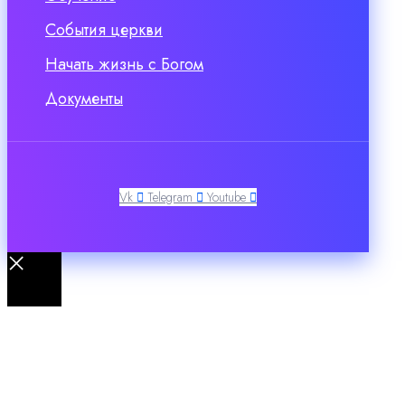
События церкви
Начать жизнь с Богом
Документы
Vk
Telegram
Youtube