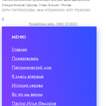
(пятидесятников) Церковь Славы Божьей г.Москва
ОГРН 1197700012586 ИНН 9723090370 КПП 772301001
Разработка сайта - DIKO STUDIO
МЕНЮ
Главная
Пожертвовать
Паломнический дом
Я здесь впервые
История церкви
Во что мы верим
Пастор Илья Федоров