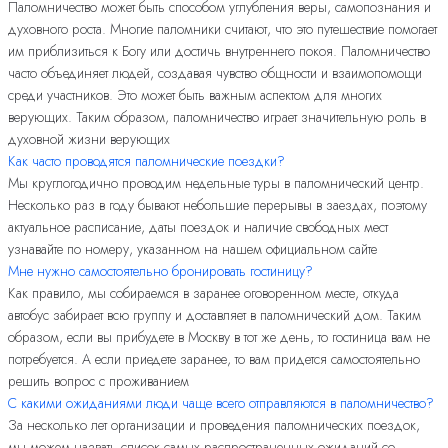
Паломничество может быть способом углубления веры, самопознания и
духовного роста. Многие паломники считают, что это путешествие помогает
им приблизиться к Богу или достичь внутреннего покоя. Паломничество
часто объединяет людей, создавая чувство общности и взаимопомощи
среди участников. Это может быть важным аспектом для многих
верующих. Таким образом, паломничество играет значительную роль в
духовной жизни верующих
Как часто проводятся паломнические поездки?
Мы круглогодично проводим недельные туры в паломнический центр.
Несколько раз в году бывают небольшие перерывы в заездах, поэтому
актуальное расписание, даты поездок и наличие свободных мест
узнавайте по номеру, указанном на нашем официальном сайте
Мне нужно самостоятельно бронировать гостиницу?
Как правило, мы собираемся в заранее оговоренном месте, откуда
автобус забирает всю группу и доставляет в паломнический дом. Таким
образом, если вы прибудете в Москву в тот же день, то гостиница вам не
потребуется. А если приедете заранее, то вам придется самостоятельно
решить вопрос с проживанием
С какими ожиданиями люди чаще всего отправляются в паломничество?
За несколько лет организации и проведения паломнических поездок,
мы можем назвать список самых распространенных ожиданий со