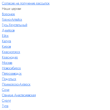
Согласие на получение рассылок
Наши церкви
Воронеж
Горно-Алтайск
Гусь-Хрустальный
Дмитров
Ейск
Калуга
Киров
Красногорск
Краснодар
Москва
Новосибирск
Петрозаводск
Подольск
Приморско-Ахтарск
Сочи
Станица Анастасиевская
Сургут
Тула