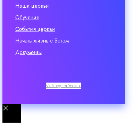
Наши церкви
Обучение
События церкви
Начать жизнь с Богом
Документы
Vk
Telegram
Youtube