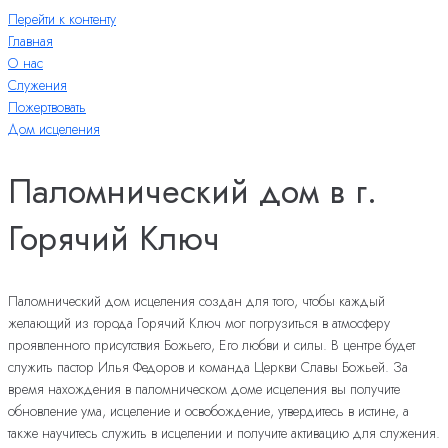
Перейти к контенту
Главная
О нас
Служения
Пожертвовать
Дом исцеления
Паломнический дом в г.
Горячий Ключ
Паломнический дом исцеления создан для того, чтобы каждый
желающий из города Горячий Ключ мог погрузиться в атмосферу
проявленного присутствия Божьего, Его любви и силы. В центре будет
служить пастор Илья Федоров и команда Церкви Славы Божьей. За
время нахождения в паломническом доме исцеления вы получите
обновление ума, исцеление и освобождение, утвердитесь в истине, а
также научитесь служить в исцелении и получите активацию для служения.