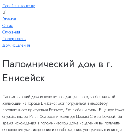
Перейти к контенту
Главная
О нас
Служения
Пожертвовать
Дом исцеления
Паломнический дом в г.
Енисейск
Паломнический дом исцеления создан для того, чтобы каждый
желающий из города Енисейск мог погрузиться в атмосферу
проявленного присутствия Божьего, Его любви и силы. В центре будет
служить пастор Илья Федоров и команда Церкви Славы Божьей. За
время нахождения в паломническом доме исцеления вы получите
обновление ума, исцеление и освобождение, утвердитесь в истине, а