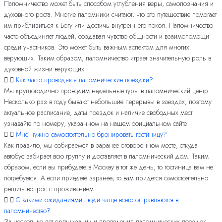
Паломничество может быть способом углубления веры, самопознания и
духовного роста. Многие паломники считают, что это путешествие помогает
им приблизиться к Богу или достичь внутреннего покоя. Паломничество
часто объединяет людей, создавая чувство общности и взаимопомощи
среди участников. Это может быть важным аспектом для многих
верующих. Таким образом, паломничество играет значительную роль в
духовной жизни верующих
Как часто проводятся паломнические поездки?
Мы круглогодично проводим недельные туры в паломнический центр.
Несколько раз в году бывают небольшие перерывы в заездах, поэтому
актуальное расписание, даты поездок и наличие свободных мест
узнавайте по номеру, указанном на нашем официальном сайте
Мне нужно самостоятельно бронировать гостиницу?
Как правило, мы собираемся в заранее оговоренном месте, откуда
автобус забирает всю группу и доставляет в паломнический дом. Таким
образом, если вы прибудете в Москву в тот же день, то гостиница вам не
потребуется. А если приедете заранее, то вам придется самостоятельно
решить вопрос с проживанием
С какими ожиданиями люди чаще всего отправляются в
паломничество?
За несколько лет организации и проведения паломнических поездок,