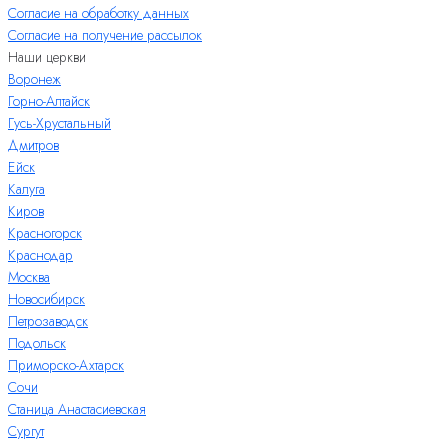
Согласие на обработку данных
Согласие на получение рассылок
Наши церкви
Воронеж
Горно-Алтайск
Гусь-Хрустальный
Дмитров
Ейск
Калуга
Киров
Красногорск
Краснодар
Москва
Новосибирск
Петрозаводск
Подольск
Приморско-Ахтарск
Сочи
Станица Анастасиевская
Сургут