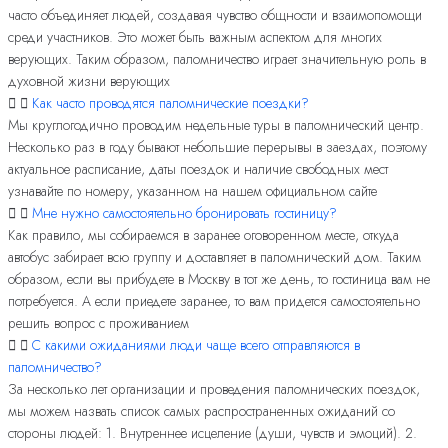
часто объединяет людей, создавая чувство общности и взаимопомощи
среди участников. Это может быть важным аспектом для многих
верующих. Таким образом, паломничество играет значительную роль в
духовной жизни верующих
Как часто проводятся паломнические поездки?
Мы круглогодично проводим недельные туры в паломнический центр.
Несколько раз в году бывают небольшие перерывы в заездах, поэтому
актуальное расписание, даты поездок и наличие свободных мест
узнавайте по номеру, указанном на нашем официальном сайте
Мне нужно самостоятельно бронировать гостиницу?
Как правило, мы собираемся в заранее оговоренном месте, откуда
автобус забирает всю группу и доставляет в паломнический дом. Таким
образом, если вы прибудете в Москву в тот же день, то гостиница вам не
потребуется. А если приедете заранее, то вам придется самостоятельно
решить вопрос с проживанием
С какими ожиданиями люди чаще всего отправляются в
паломничество?
За несколько лет организации и проведения паломнических поездок,
мы можем назвать список самых распространенных ожиданий со
стороны людей: 1. Внутреннее исцеление (души, чувств и эмоций). 2.