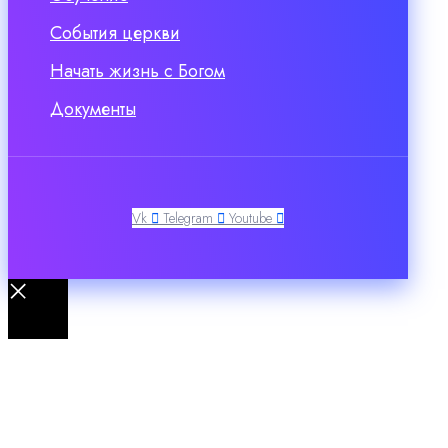
События церкви
Начать жизнь с Богом
Документы
Vk
Telegram
Youtube