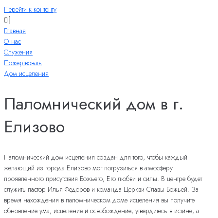
Перейти к контенту
Главная
О нас
Служения
Пожертвовать
Дом исцеления
Паломнический дом в г.
Елизово
Паломнический дом исцеления создан для того, чтобы каждый
желающий из города Елизово мог погрузиться в атмосферу
проявленного присутствия Божьего, Его любви и силы. В центре будет
служить пастор Илья Федоров и команда Церкви Славы Божьей. За
время нахождения в паломническом доме исцеления вы получите
обновление ума, исцеление и освобождение, утвердитесь в истине, а