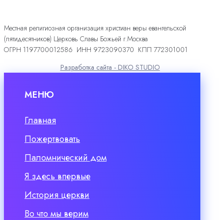
Местная религиозная организация христиан веры евангельской
(пятидесятников) Церковь Славы Божьей г.Москва
ОГРН 1197700012586 ИНН 9723090370 КПП 772301001
Разработка сайта - DIKO STUDIO
МЕНЮ
Главная
Пожертвовать
Паломнический дом
Я здесь впервые
История церкви
Во что мы верим