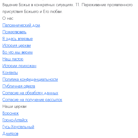
Ведение Божье в конкретных ситуациях. 11. Переживание проявленного
присутствия Божьего и Его любви.
О нас
Паломнический дом
Пожертвовать
Я здесь впервые
История церкви
Во что мы верим
Наш пастор
Истории прихожан
Контакты
Политика конфиденциальности
Публичная оферта
Согласие на обработку данных
Согласие на получение рассылок
Наши церкви
Воронеж
Горно-Алтайск
Гусь-Хрустальный
Дмитров