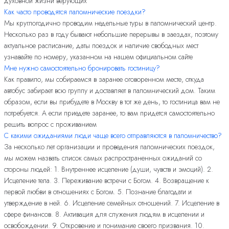
духовной жизни верующих
Как часто проводятся паломнические поездки?
Мы круглогодично проводим недельные туры в паломнический центр.
Несколько раз в году бывают небольшие перерывы в заездах, поэтому
актуальное расписание, даты поездок и наличие свободных мест
узнавайте по номеру, указанном на нашем официальном сайте
Мне нужно самостоятельно бронировать гостиницу?
Как правило, мы собираемся в заранее оговоренном месте, откуда
автобус забирает всю группу и доставляет в паломнический дом. Таким
образом, если вы прибудете в Москву в тот же день, то гостиница вам не
потребуется. А если приедете заранее, то вам придется самостоятельно
решить вопрос с проживанием
С какими ожиданиями люди чаще всего отправляются в паломничество?
За несколько лет организации и проведения паломнических поездок,
мы можем назвать список самых распространенных ожиданий со
стороны людей: 1. Внутреннее исцеление (души, чувств и эмоций). 2.
Исцеление тела. 3. Переживание встречи с Богом. 4. Возвращение к
первой любви в отношениях с Богом. 5. Познание благодати и
утверждение в ней. 6. Исцеление семейных отношений. 7. Исцеление в
сфере финансов. 8. Активация для служения людям в исцелении и
освобождении. 9. Откровение и понимание своего призвания. 10.