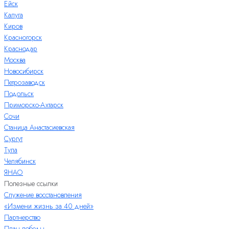
Ейск
Калуга
Киров
Красногорск
Краснодар
Москва
Новосибирск
Петрозаводск
Подольск
Приморско-Ахтарск
Сочи
Станица Анастасиевская
Сургут
Тула
Челябинск
ЯНАО
Полезные ссылки
Служение восстановления
«Измени жизнь за 40 дней»
Партнерство
План победы