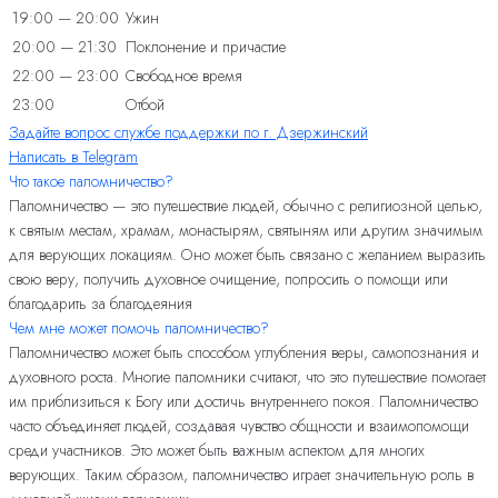
19:00 — 20:00
Ужин
20:00 — 21:30
Поклонение и причастие
22:00 — 23:00
Свободное время
23:00
Отбой
Задайте вопрос службе поддержки по г. Дзержинский
Написать в Telegram
Что такое паломничество?
Паломничество — это путешествие людей, обычно с религиозной целью,
к святым местам, храмам, монастырям, святыням или другим значимым
для верующих локациям. Оно может быть связано с желанием выразить
свою веру, получить духовное очищение, попросить о помощи или
благодарить за благодеяния
Чем мне может помочь паломничество?
Паломничество может быть способом углубления веры, самопознания и
духовного роста. Многие паломники считают, что это путешествие помогает
им приблизиться к Богу или достичь внутреннего покоя. Паломничество
часто объединяет людей, создавая чувство общности и взаимопомощи
среди участников. Это может быть важным аспектом для многих
верующих. Таким образом, паломничество играет значительную роль в