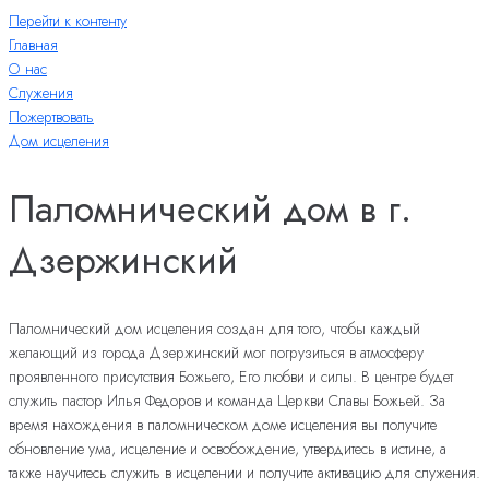
Перейти к контенту
Главная
О нас
Служения
Пожертвовать
Дом исцеления
Паломнический дом в г.
Дзержинский
Паломнический дом исцеления создан для того, чтобы каждый
желающий из города Дзержинский мог погрузиться в атмосферу
проявленного присутствия Божьего, Его любви и силы. В центре будет
служить пастор Илья Федоров и команда Церкви Славы Божьей. За
время нахождения в паломническом доме исцеления вы получите
обновление ума, исцеление и освобождение, утвердитесь в истине, а
также научитесь служить в исцелении и получите активацию для служения.