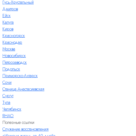
Гусь-Хрустальный
Дмитров
Ейск
Калуга
Киров
Красногорск
Краснодар
Москва
Новосибирск
Петрозаводск
Подольск
Приморско-Ахтарск
Сочи
Станица Анастасиевская
Сургут
Тула
Челябинск
ЯНАО
Полезные ссылки
Служение восстановления
«Измени жизнь за 40 дней»