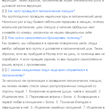
верующих. Таким образом, паломничество играет значительную роль в
духовной жизни верующих
Как часто проводятся паломнические поездки?
Мы круглогодично проводим недельные туры в паломнический центр.
Несколько раз в году бывают небольшие перерывы в заездах, поэтому
актуальное расписание, даты поездок и наличие свободных мест
узнавайте по номеру, указанном на нашем официальном сайте
Мне нужно самостоятельно бронировать гостиницу?
Как правило, мы собираемся в заранее оговоренном месте, откуда
автобус забирает всю группу и доставляет в паломнический дом. Таким
образом, если вы прибудете в Москву в тот же день, то гостиница вам не
потребуется. А если приедете заранее, то вам придется самостоятельно
решить вопрос с проживанием
С какими ожиданиями люди чаще всего отправляются в
паломничество?
За несколько лет организации и проведения паломнических поездок,
мы можем назвать список самых распространенных ожиданий со
стороны людей: 1. Внутреннее исцеление (души, чувств и эмоций). 2.
Исцеление тела. 3. Переживание встречи с Богом. 4. Возвращение к
первой любви в отношениях с Богом. 5. Познание благодати и
утверждение в ней. 6. Исцеление семейных отношений. 7. Исцеление в