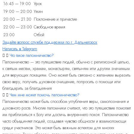
16:45 — 19:00
Урок
19:00 — 20:00
Ужин
20:00 — 21:30
Поклонение и причастие
22:00 — 23:00
Свободное время
23:00
Отбой
Задайте вопрос службе поддержки по г. Дальнегорск
Написать в Telegram
Что такое паломничество?
Паломничество — это путешествие людей, обычно с религиозной целью,
к святым местам, храмам, монастырям, святыням или другим значимым
для верующих локациям. Оно может быть связано с желанием выразить
свою веру, получить духовное очищение, попросить о помощи или
благодарить за благодеяния
Чем мне может помочь паломничество?
Паломничество может быть способом углубления веры, самопознания и
духовного роста. Многие паломники считают, что это путешествие помогает
им приблизиться к Богу или достичь внутреннего покоя. Паломничество
часто объединяет людей, создавая чувство общности и взаимопомощи
среди участников. Это может быть важным аспектом для многих