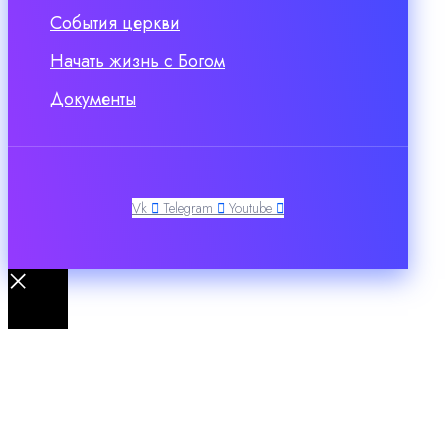
События церкви
Начать жизнь с Богом
Документы
Vk
Telegram
Youtube