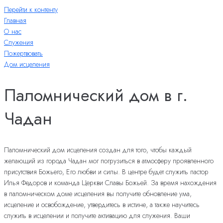
Перейти к контенту
Главная
О нас
Служения
Пожертвовать
Дом исцеления
Паломнический дом в г.
Чадан
Паломнический дом исцеления создан для того, чтобы каждый
желающий из города Чадан мог погрузиться в атмосферу проявленного
присутствия Божьего, Его любви и силы. В центре будет служить пастор
Илья Федоров и команда Церкви Славы Божьей. За время нахождения
в паломническом доме исцеления вы получите обновление ума,
исцеление и освобождение, утвердитесь в истине, а также научитесь
служить в исцелении и получите активацию для служения. Ваши