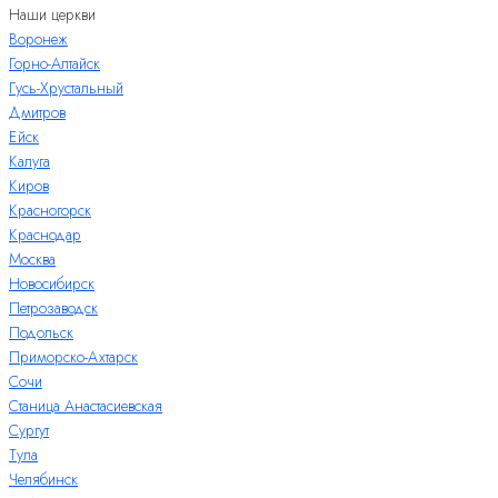
Наши церкви
Воронеж
Горно-Алтайск
Гусь-Хрустальный
Дмитров
Ейск
Калуга
Киров
Красногорск
Краснодар
Москва
Новосибирск
Петрозаводск
Подольск
Приморско-Ахтарск
Сочи
Станица Анастасиевская
Сургут
Тула
Челябинск