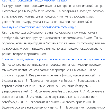
Как часто проводятся паломнические поездки?
Мы круглогодично проводим недельные туры в паломнический центр.
Несколько раз в году бывают небольшие перерывы в заездах, поэтому
актуальное расписание, даты поездок и наличие свободных мест
узнавайте по номеру, указанном на нашем официальном сайте
Мне нужно самостоятельно бронировать гостиницу?
Как правило, мы собираемся в заранее оговоренном месте, откуда
автобус забирает всю группу и доставляет в паломнический дом. Таким
образом, если вы прибудете в Москву в тот же день, то гостиница вам не
потребуется. А если приедете заранее, то вам придется самостоятельно
решить вопрос с проживанием
С какими ожиданиями люди чаще всего отправляются в паломничество?
За несколько лет организации и проведения паломнических поездок,
мы можем назвать список самых распространенных ожиданий со
стороны людей: 1. Внутреннее исцеление (души, чувств и эмоций). 2.
Исцеление тела. 3. Переживание встречи с Богом. 4. Возвращение к
первой любви в отношениях с Богом. 5. Познание благодати и
утверждение в ней. 6. Исцеление семейных отношений. 7. Исцеление в
сфере финансов. 8. Активация для служения людям в исцелении и
освобождении. 9. Откровение и понимание своего призвания. 10.
Ведение Божье в конкретных ситуациях. 11. Переживание проявленного