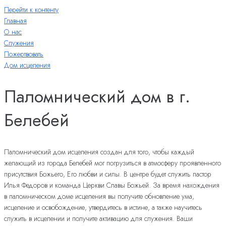
Перейти к контенту
Главная
О нас
Служения
Пожертвовать
Дом исцеления
Паломнический дом в г.
Белебей
Паломнический дом исцеления создан для того, чтобы каждый
желающий из города Белебей мог погрузиться в атмосферу проявленного
присутствия Божьего, Его любви и силы. В центре будет служить пастор
Илья Федоров и команда Церкви Славы Божьей. За время нахождения
в паломническом доме исцеления вы получите обновление ума,
исцеление и освобождение, утвердитесь в истине, а также научитесь
служить в исцелении и получите активацию для служения. Ваши