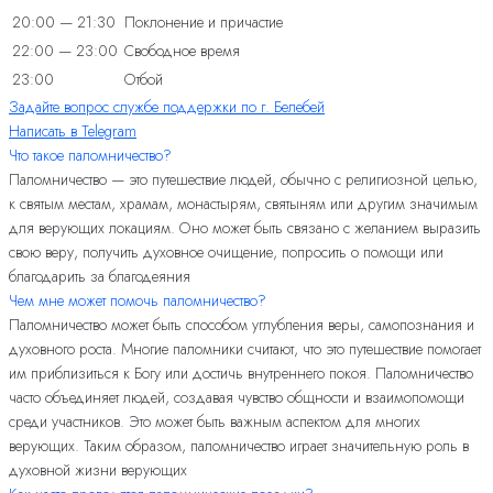
20:00 — 21:30
Поклонение и причастие
22:00 — 23:00
Свободное время
23:00
Отбой
Задайте вопрос службе поддержки по г. Белебей
Написать в Telegram
Что такое паломничество?
Паломничество — это путешествие людей, обычно с религиозной целью,
к святым местам, храмам, монастырям, святыням или другим значимым
для верующих локациям. Оно может быть связано с желанием выразить
свою веру, получить духовное очищение, попросить о помощи или
благодарить за благодеяния
Чем мне может помочь паломничество?
Паломничество может быть способом углубления веры, самопознания и
духовного роста. Многие паломники считают, что это путешествие помогает
им приблизиться к Богу или достичь внутреннего покоя. Паломничество
часто объединяет людей, создавая чувство общности и взаимопомощи
среди участников. Это может быть важным аспектом для многих
верующих. Таким образом, паломничество играет значительную роль в
духовной жизни верующих