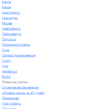
Калуга
Киров
Красногорск
Краснодар
Москва
Новосибирск
Петрозаводск
Подольск
Приморско-Ахтарск
Сочи
Станица Анастасиевская
Сургут
Тула
Челябинск
ЯНАО
Полезные ссылки
Служение восстановления
«Измени жизнь за 40 дней»
Партнерство
План победы
Обучение