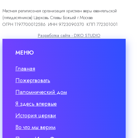
Местная религиозная организация христиан веры евангельской
(пятидесятников) Церковь Славы Божьей г.Москва
ОГРН 1197700012586 ИНН 9723090370 КПП 772301001
Разработка сайта - DIKO STUDIO
МЕНЮ
Главная
Пожертвовать
Паломнический дом
Я здесь впервые
История церкви
Во что мы верим