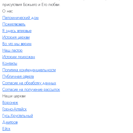
присутствия Божьего и Его любви.
О нас
Паломнический дом
Пожертвовать
Я здесь впервые
История церкви
Во что мы верим
Наш пастор
Истории прихожан
Контакты
Политика конфиденциальности
Публичная оферта
Согласие на обработку данных
Согласие на получение рассылок
Наши церкви
Воронеж
Горно-Алтайск
Гусь-Хрустальный
Дмитров
Ейск