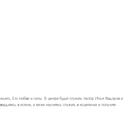
ьего, Его любви и силы. В центре будет служить пастор Илья Федоров и
итесь в истине, а также научитесь служить в исцелении и получите