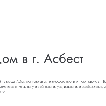
м в г. Асбест
 города Асбест мог погрузиться в атмосферу проявленного присутствия Бож
 исцеления вы получите обновление ума, исцеление и освобождение, утверд
ину!