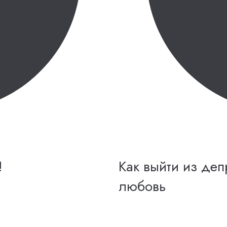
!
Как выйти из де
любовь