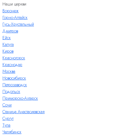
Наши церкви
Воронеж
Горно-Алтайск
Гусь-Хрустальный
Дмитров
Ейск
Калуга
Киров
Красногорск
Краснодар
Москва
Новосибирск
Петрозаводск
Подольск
Приморско-Ахтарск
Сочи
Станица Анастасиевская
Сургут
Тула
Челябинск