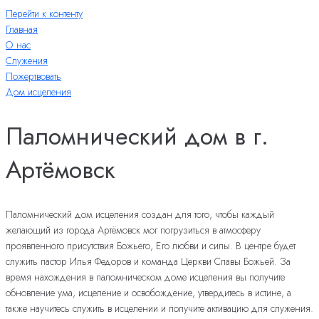
Перейти к контенту
Главная
О нас
Служения
Пожертвовать
Дом исцеления
Паломнический дом в г.
Артёмовск
Паломнический дом исцеления создан для того, чтобы каждый
желающий из города Артёмовск мог погрузиться в атмосферу
проявленного присутствия Божьего, Его любви и силы. В центре будет
служить пастор Илья Федоров и команда Церкви Славы Божьей. За
время нахождения в паломническом доме исцеления вы получите
обновление ума, исцеление и освобождение, утвердитесь в истине, а
также научитесь служить в исцелении и получите активацию для служения.