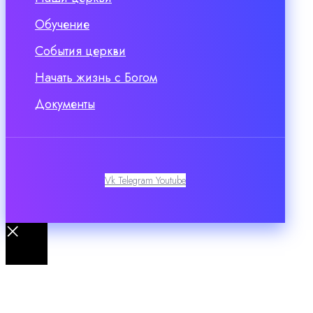
Обучение
События церкви
Начать жизнь с Богом
Документы
Vk
Telegram
Youtube