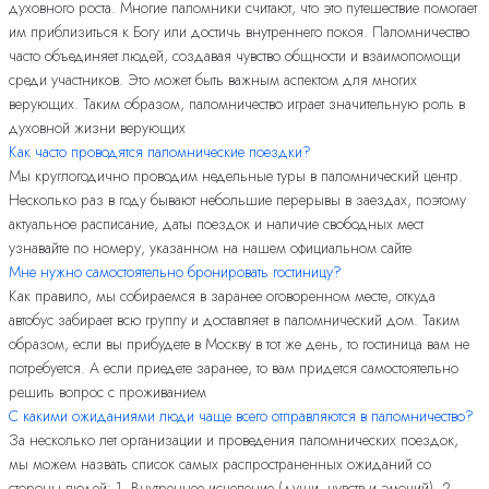
духовного роста. Многие паломники считают, что это путешествие помогает
им приблизиться к Богу или достичь внутреннего покоя. Паломничество
часто объединяет людей, создавая чувство общности и взаимопомощи
среди участников. Это может быть важным аспектом для многих
верующих. Таким образом, паломничество играет значительную роль в
духовной жизни верующих
Как часто проводятся паломнические поездки?
Мы круглогодично проводим недельные туры в паломнический центр.
Несколько раз в году бывают небольшие перерывы в заездах, поэтому
актуальное расписание, даты поездок и наличие свободных мест
узнавайте по номеру, указанном на нашем официальном сайте
Мне нужно самостоятельно бронировать гостиницу?
Как правило, мы собираемся в заранее оговоренном месте, откуда
автобус забирает всю группу и доставляет в паломнический дом. Таким
образом, если вы прибудете в Москву в тот же день, то гостиница вам не
потребуется. А если приедете заранее, то вам придется самостоятельно
решить вопрос с проживанием
С какими ожиданиями люди чаще всего отправляются в паломничество?
За несколько лет организации и проведения паломнических поездок,
мы можем назвать список самых распространенных ожиданий со
стороны людей: 1. Внутреннее исцеление (души, чувств и эмоций). 2.