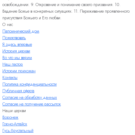
освобождении. 9. Откровение и понимание своего призвания. 10.
Ведение Божье в конкретных ситуациях. 11. Переживание проявленного
присутствия Божьего и Его любви.
О нас
Паломнический дом
Пожертвовать
Я здесь впервые
История церкви
Во что мы верим
Наш пастор
Истории прихожан
Контакты
Политика конфиденциальности
Публичная оферта
Согласие на обработку данных
Согласие на получение рассылок
Наши церкви
Воронеж
Горно-Алтайск
Гусь-Хрустальный