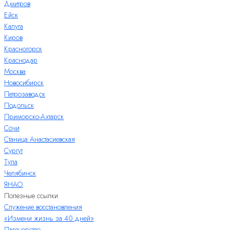
Дмитров
Ейск
Калуга
Киров
Красногорск
Краснодар
Москва
Новосибирск
Петрозаводск
Подольск
Приморско-Ахтарск
Сочи
Станица Анастасиевская
Сургут
Тула
Челябинск
ЯНАО
Полезные ссылки
Служение восстановления
«Измени жизнь за 40 дней»
Партнерство