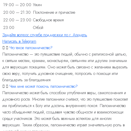
19:00 — 20:00
Ужин
20:00 — 21:30
Поклонение и причастие
22:00 — 23:00
Свободное время
23:00
Отбой
Задайте вопрос службе поддержки по г. Агидель
Написать в Telegram
Что такое паломничество?
Паломничество — это путешествие людей, обычно с религиозной целью,
к святым местам, храмам, монастырям, святыням или другим значимым
для верующих локациям. Оно может быть связано с желанием выразить
свою веру, получить духовное очищение, попросить о помощи или
благодарить за благодеяния
Чем мне может помочь паломничество?
Паломничество может быть способом углубления веры, самопознания и
духовного роста. Многие паломники считают, что это путешествие помогает
им приблизиться к Богу или достичь внутреннего покоя. Паломничество
часто объединяет людей, создавая чувство общности и взаимопомощи
среди участников. Это может быть важным аспектом для многих
верующих. Таким образом, паломничество играет значительную роль в