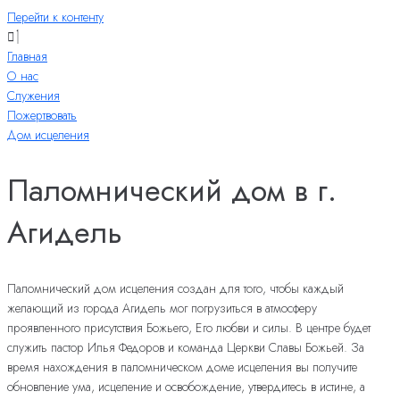
Перейти к контенту
Главная
О нас
Служения
Пожертвовать
Дом исцеления
Паломнический дом в г.
Агидель
Паломнический дом исцеления создан для того, чтобы каждый
желающий из города Агидель мог погрузиться в атмосферу
проявленного присутствия Божьего, Его любви и силы. В центре будет
служить пастор Илья Федоров и команда Церкви Славы Божьей. За
время нахождения в паломническом доме исцеления вы получите
обновление ума, исцеление и освобождение, утвердитесь в истине, а