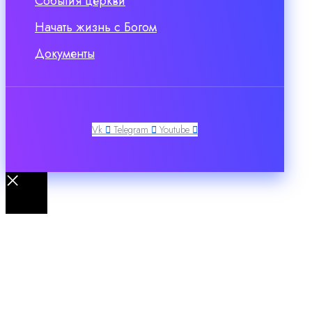
События церкви
Начать жизнь с Богом
Документы
Vk
Telegram
Youtube