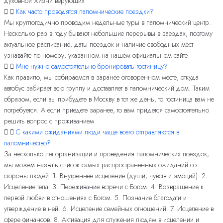
духовной жизни верующих
Как часто проводятся паломнические поездки?
Мы круглогодично проводим недельные туры в паломнический центр.
Несколько раз в году бывают небольшие перерывы в заездах, поэтому
актуальное расписание, даты поездок и наличие свободных мест
узнавайте по номеру, указанном на нашем официальном сайте
Мне нужно самостоятельно бронировать гостиницу?
Как правило, мы собираемся в заранее оговоренном месте, откуда
автобус забирает всю группу и доставляет в паломнический дом. Таким
образом, если вы прибудете в Москву в тот же день, то гостиница вам не
потребуется. А если приедете заранее, то вам придется самостоятельно
решить вопрос с проживанием
С какими ожиданиями люди чаще всего отправляются в
паломничество?
За несколько лет организации и проведения паломнических поездок,
мы можем назвать список самых распространенных ожиданий со
стороны людей: 1. Внутреннее исцеление (души, чувств и эмоций). 2.
Исцеление тела. 3. Переживание встречи с Богом. 4. Возвращение к
первой любви в отношениях с Богом. 5. Познание благодати и
утверждение в ней. 6. Исцеление семейных отношений. 7. Исцеление в
сфере финансов. 8. Активация для служения людям в исцелении и