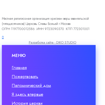
Местная религиозная организация христиан веры евангельской
(пятидесятников) Церковь Славы Божьей г.Москва
ОГРН 1197700012586 ИНН 9723090370 КПП 772301001
Разработка сайта - DIKO STUDIO
МЕНЮ
Главная
Пожертвовать
Паломнический дом
Я здесь впервые
История церкви