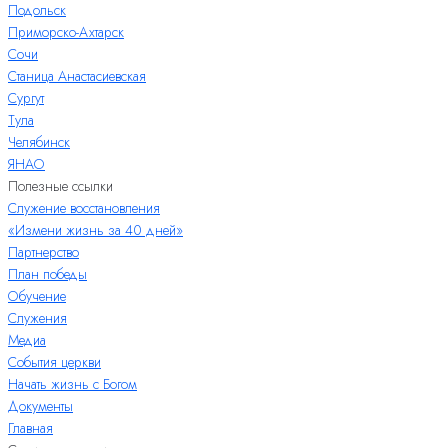
Подольск
Приморско-Ахтарск
Сочи
Станица Анастасиевская
Сургут
Тула
Челябинск
ЯНАО
Полезные ссылки
Служение восстановления
«Измени жизнь за 40 дней»
Партнерство
План победы
Обучение
Служения
Медиа
События церкви
Начать жизнь с Богом
Документы
Главная