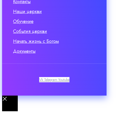
Контакты
Наши церкви
Обучение
События церкви
Начать жизнь с Богом
Документы
Vk
Telegram
Youtube