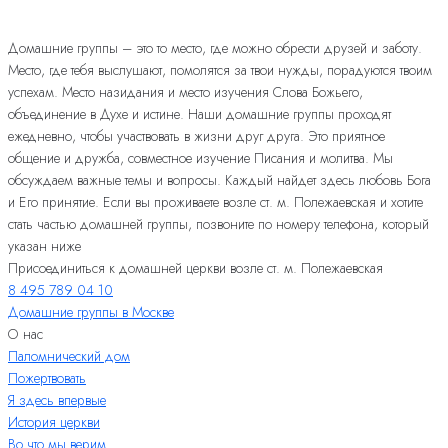
Домашние группы – это то место, где можно обрести друзей и заботу.
Место, где тебя выслушают, помолятся за твои нужды, порадуются твоим
успехам. Место назидания и место изучения Слова Божьего,
объединение в Духе и истине. Наши домашние группы проходят
ежедневно, чтобы участвовать в жизни друг друга. Это приятное
общение и дружба, совместное изучение Писания и молитва. Мы
обсуждаем важные темы и вопросы. Каждый найдет здесь любовь Бога
и Его принятие. Если вы проживаете возле ст. м. Полежаевская и хотите
стать частью домашней группы, позвоните по номеру телефона, который
указан ниже
Присоединиться к домашней церкви возле ст. м. Полежаевская
8 495 789 04 10
Домашние группы в Москве
О нас
Паломнический дом
Пожертвовать
Я здесь впервые
История церкви
Во что мы верим