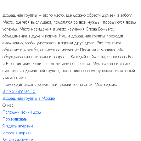
Домашние группы – это то место, где можно обрести друзей и заботу.
Место, где тебя выслушают, помолятся за твои нужды, порадуются твоим
успехам. Место назидания и место изучения Слова Божьего,
объединение в Духе и истине. Наши домашние группы проходят
ежедневно, чтобы участвовать в жизни друг друга. Это приятное
общение и дружба, совместное изучение Писания и молитва. Мы
обсуждаем важные темы и вопросы. Каждый найдет здесь любовь Бога
и Его принятие. Если вы проживаете возле ст. м. Медведково и хотите
стать частью домашней группы, позвоните по номеру телефона, который
указан ниже
Присоединиться к домашней церкви возле ст. м. Медведково
8 495 789 04 10
Домашние группы в Москве
О нас
Паломнический дом
Пожертвовать
Я здесь впервые
История церкви
Во что мы верим