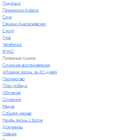
Подольск
Приморско-Ахтарск
Сочи
Станица Анастасиевская
Сургут
Тула
Челябинск
ЯНАО
Полезные ссылки
Служение восстановления
«Измени жизнь за 40 дней»
Партнерство
План победы
Обучение
Служения
Медиа
События церкви
Начать жизнь с Богом
Документы
Главная