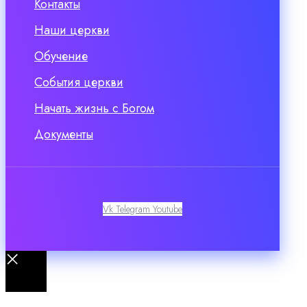
Контакты
Наши церкви
Обучение
События церкви
Начать жизнь с Богом
Документы
Vk
Telegram
Youtube