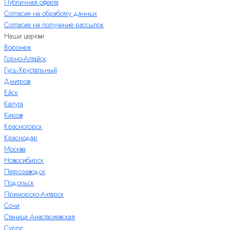
Публичная оферта
Согласие на обработку данных
Согласие на получение рассылок
Наши церкви
Воронеж
Горно-Алтайск
Гусь-Хрустальный
Дмитров
Ейск
Калуга
Киров
Красногорск
Краснодар
Москва
Новосибирск
Петрозаводск
Подольск
Приморско-Ахтарск
Сочи
Станица Анастасиевская
Сургут