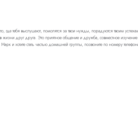
то, где тебя выслушают, помолятся за твои нужды, порадуются твоим успех
 в жизни друг друга. Это приятное общение и дружба, совместное изучен
. Марк и хотите стать частью домашней группы, позвоните по номеру телефо