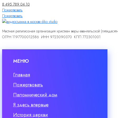
8 495 789 04 10
Пожертвовать
Пожертвовать
Местная религиозная организация христиан веры евангельской (пятидесят
ОГРН 1197700012586 ИНН 9723090370 КПП 772301001
МЕНЮ
Главная
Пожертвовать
Паломнический дом
Я здесь впервые
История церкви