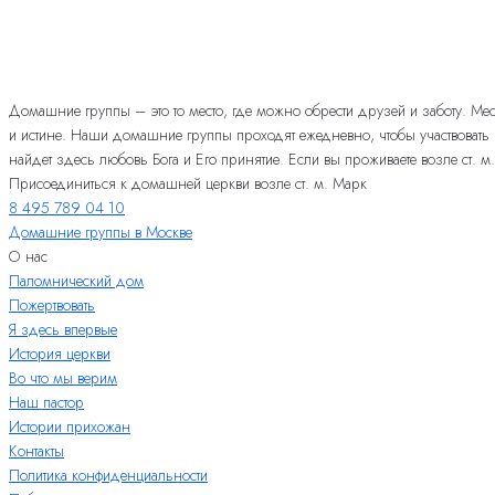
Домашние группы – это то место, где можно обрести друзей и заботу. Мес
и истине. Наши домашние группы проходят ежедневно, чтобы участвовать
найдет здесь любовь Бога и Его принятие. Если вы проживаете возле ст. м
Присоединиться к домашней церкви возле ст. м. Марк
8 495 789 04 10
Домашние группы в Москве
О нас
Паломнический дом
Пожертвовать
Я здесь впервые
История церкви
Во что мы верим
Наш пастор
Истории прихожан
Контакты
Политика конфиденциальности