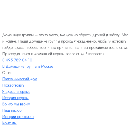
Домашние группы – это то место, где можно обрести друзей и заботу. Мес
и истине. Наши домашние группы проходят ежедневно, чтобы участвовать
найдет здесь любовь Бога и Его принятие. Если вы проживаете возле ст. м
Присоединиться к домашней церкви возле ст. м. Чкаловская
8 495 789 04 10
Домашние группы в Москве
О нас
Паломнический дом
Пожертвовать
Я здесь впервые
История церкви
Во что мы верим
Наш пастор
Истории прихожан
Контакты