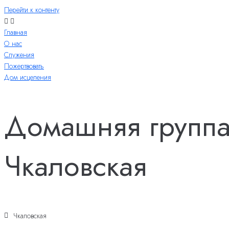
Перейти к контенту
Главная
О нас
Служения
Пожертвовать
Дом исцеления
Домашняя группа
Чкаловская
Чкаловская