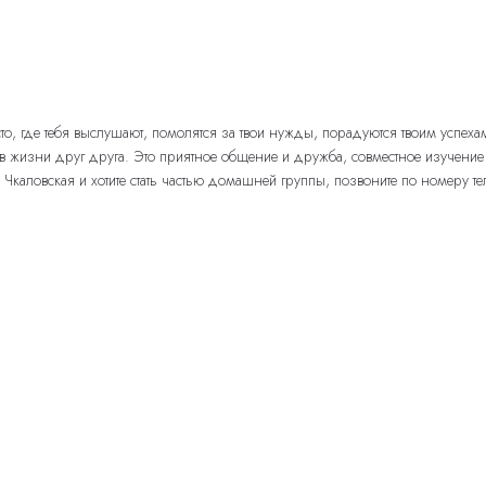
то, где тебя выслушают, помолятся за твои нужды, порадуются твоим успех
 в жизни друг друга. Это приятное общение и дружба, совместное изучен
. Чкаловская и хотите стать частью домашней группы, позвоните по номеру т