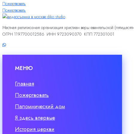
Пожертвовать
Пожертвовать
Местная религиозная организация христиан веры евангельской (пятидесят
ОГРН 1197700012586 ИНН 9723090370 КПП 772301001
МЕНЮ
Главная
Пожертвовать
Паломнический дом
Я здесь впервые
История церкви