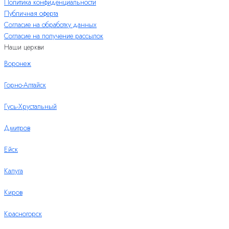
Политика конфиденциальности
Публичная оферта
Согласие на обработку данных
Согласие на получение рассылок
Наши церкви
Воронеж
Горно-Алтайск
Гусь-Хрустальный
Дмитров
Ейск
Калуга
Киров
Красногорск