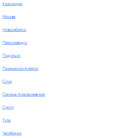
Краснодар
Москва
Новосибирск
Петрозаводск
Подольск
Приморско-Ахтарск
Сочи
Станица Анастасиевская
Сургут
Тула
Челябинск