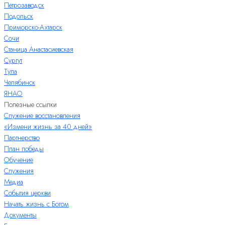
Петрозаводск
Подольск
Приморско-Ахтарск
Сочи
Станица Анастасиевская
Сургут
Тула
Челябинск
ЯНАО
Полезные ссылки
Служение восстановления
«Измени жизнь за 40 дней»
Партнерство
План победы
Обучение
Служения
Медиа
События церкви
Начать жизнь с Богом
Документы