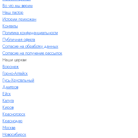
Во что мы верим
Наш пастор
Истории прихожан
Контакты
Политика конфиденциальности
Публичная оферта
Согласие на обработку данных
Согласие на получение рассылок
Наши церкви
Воронеж
Горно-Алтайск
Гусь-Хрустальный
Дмитров
Ейск
Калуга
Киров
Красногорск
Краснодар
Москва
Новосибирск