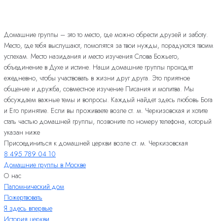
Домашние группы – это то место, где можно обрести друзей и заботу.
Место, где тебя выслушают, помолятся за твои нужды, порадуются твоим
успехам. Место назидания и место изучения Слова Божьего,
объединение в Духе и истине. Наши домашние группы проходят
ежедневно, чтобы участвовать в жизни друг друга. Это приятное
общение и дружба, совместное изучение Писания и молитва. Мы
обсуждаем важные темы и вопросы. Каждый найдет здесь любовь Бога
и Его принятие. Если вы проживаете возле ст. м. Черкизовская и хотите
стать частью домашней группы, позвоните по номеру телефона, который
указан ниже
Присоединиться к домашней церкви возле ст. м. Черкизовская
8 495 789 04 10
Домашние группы в Москве
О нас
Паломнический дом
Пожертвовать
Я здесь впервые
История церкви