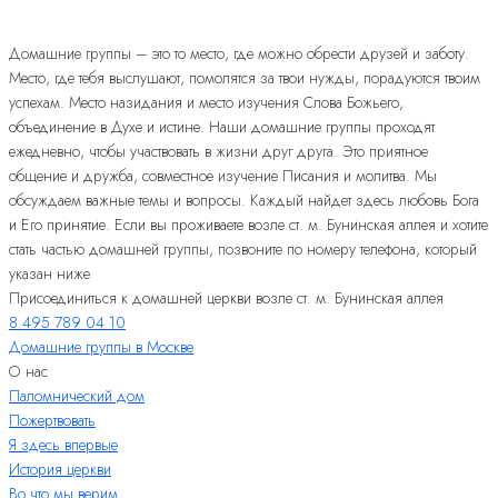
Домашние группы – это то место, где можно обрести друзей и заботу.
Место, где тебя выслушают, помолятся за твои нужды, порадуются твоим
успехам. Место назидания и место изучения Слова Божьего,
объединение в Духе и истине. Наши домашние группы проходят
ежедневно, чтобы участвовать в жизни друг друга. Это приятное
общение и дружба, совместное изучение Писания и молитва. Мы
обсуждаем важные темы и вопросы. Каждый найдет здесь любовь Бога
и Его принятие. Если вы проживаете возле ст. м. Бунинская аллея и хотите
стать частью домашней группы, позвоните по номеру телефона, который
указан ниже
Присоединиться к домашней церкви возле ст. м. Бунинская аллея
8 495 789 04 10
Домашние группы в Москве
О нас
Паломнический дом
Пожертвовать
Я здесь впервые
История церкви
Во что мы верим