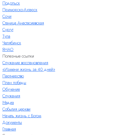
Подольск
Приморско-Ахтарск
Сочи
Станица Анастасиевская
Сургут
Тула
Челябинск
ЯНАО
Полезные ссылки
Служение восстановления
«Измени жизнь за 40 дней»
Партнерство
План победы
Обучение
Служения
Медиа
События церкви
Начать жизнь с Богом
Документы
Главная