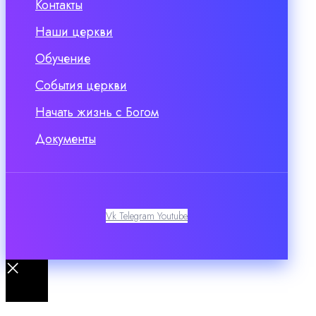
Контакты
Наши церкви
Обучение
События церкви
Начать жизнь с Богом
Документы
Vk
Telegram
Youtube