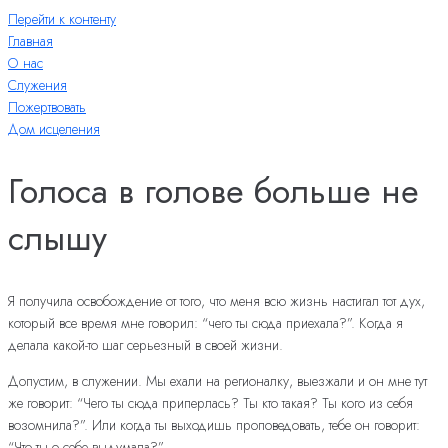
Перейти к контенту
Главная
О нас
Служения
Пожертвовать
Дом исцеления
Голоса в голове больше не
слышу
Я получила освобождение от того, что меня всю жизнь настигал тот дух,
который все время мне говорил: “чего ты сюда приехала?”. Когда я
делала какой-то шаг серьезный в своей жизни.
Допустим, в служении. Мы ехали на регионалку, выезжали и он мне тут
же говорит: “Чего ты сюда приперлась? Ты кто такая? Ты кого из себя
возомнила?”. Или когда ты выходишь проповедовать, тебе он говорит:
“Что ты о себе выдумала?”.