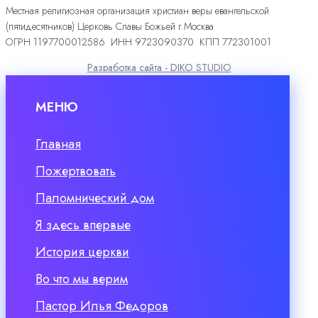
Местная религиозная организация христиан веры евангельской
(пятидесятников) Церковь Славы Божьей г.Москва
ОГРН 1197700012586 ИНН 9723090370 КПП 772301001
Разработка сайта - DIKO STUDIO
МЕНЮ
Главная
Пожертвовать
Паломнический дом
Я здесь впервые
История церкви
Во что мы верим
Пастор Илья Федоров