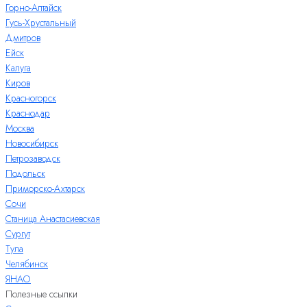
Горно-Алтайск
Гусь-Хрустальный
Дмитров
Ейск
Калуга
Киров
Красногорск
Краснодар
Москва
Новосибирск
Петрозаводск
Подольск
Приморско-Ахтарск
Сочи
Станица Анастасиевская
Сургут
Тула
Челябинск
ЯНАО
Полезные ссылки