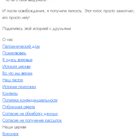
И после освобождения, я получила легкость. Этот голос просто замолчал,
его просто нету!
Поделитесь этой историей с друзьями
О нас
Паломнический дом
Пожертвовать
Я здесь впервые
История церкви
Во что мы верим
Наш пастор
Истории прихожан
Контакты
Политика конфиденциальности
Публичная оферта
Согласие на обработку данных
Согласие на получение рассылок
Наши церкви
Воронеж