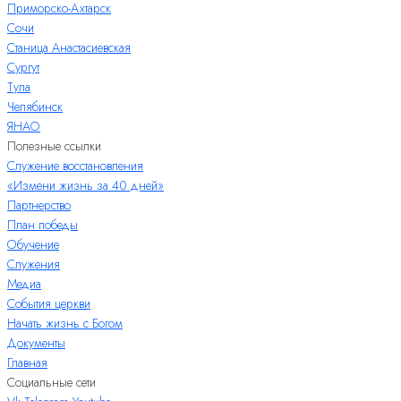
Приморско-Ахтарск
Сочи
Станица Анастасиевская
Сургут
Тула
Челябинск
ЯНАО
Полезные ссылки
Служение восстановления
«Измени жизнь за 40 дней»
Партнерство
План победы
Обучение
Служения
Медиа
События церкви
Начать жизнь с Богом
Документы
Главная
Социальные сети