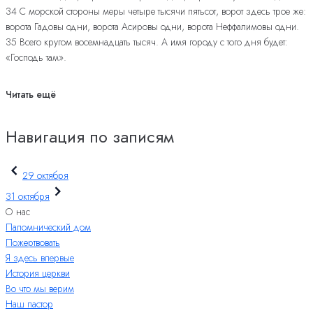
34 С морской стороны меры четыре тысячи пятьсот, ворот здесь трое же:
ворота Гадовы одни, ворота Асировы одни, ворота Неффалимовы одни.
35 Всего кругом восемнадцать тысяч. А имя городу с того дня будет:
«Господь там».
Читать ещё
Навигация по записям
29 октября
31 октября
О нас
Паломнический дом
Пожертвовать
Я здесь впервые
История церкви
Во что мы верим
Наш пастор