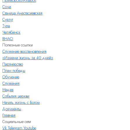
Приморско-Ахтарск
Сочи
Станица Анастасиевская
Сургут
Тула
Челябинск
ЯНАО
Полезные ссылки
Служение восстановления
«Измени жизнь за 40 дней»
Партнерство
План победы
Обучение
Служения
Медиа
События церкви
Начать жизнь с Богом
Документы
Главная
Социальные сети
Vk
Telegram
Youtube