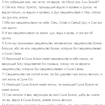
5 Кто побеждает мир, как не тот, кто верует, что Иисус есть Сын Божий?
6 Сей есть Иисус Христос, пришедший водою и кровию и Духом, не
водою только, но водою и кровию, и Дух свидетельствует о Нем, потому
что Дух есть истина.
7 Ибо три свидетельствуют на небе: Отец, Слово и Святый Дух; и Сии три
суть едино.
8 И три свидетельствуют на земле: дух, вода и кровь; и сии три об
одном.
9 Если мы принимаем свидетельство человеческое, свидетельство Божие -
больше, ибо это есть свидетельство Божие, которым Бог свидетельствовал
о Сыне Своем.
10 Верующий в Сына Божия имеет свидетельство в себе самом; не
верующий Богу представляет Его лживым, потому что не верует в
свидетельство, которым Бог свидетельствовал о Сыне Своем.
11 Свидетельство сие состоит в том, что Бог даровал нам жизнь вечную, и
сия жизнь в Сыне Его.
12 Имеющий Сына Божия имеет жизнь; не имеющий Сына Божия не
имеет жизни.
13 Сие написал я вам, верующим во имя Сына Божия, дабы вы знали,
что вы, веруя в Сына Божия, имеете жизнь вечную.
14 И вот какое дерзновение мы имеем к Нему, что, когда просим чего по