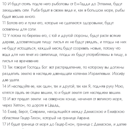
10 И будут стоять подле него рыболовы от Ен-Гадди до Эглаима, будут
закидывать сети. Рыба будет в своем виде и, как в большом море, рыбы
будет весьма много.
11 Болота его и лужи его, которые не сделаются здоровыми, будут
оставлены для соли.
12 У потока по берегам его, с той и другой стороны, будут расти всякие
дерева, доставляющие пищу: листья их не будут увядать, и плоды на них
не будут истощаться; каждый месяц будут созревать новые, потому что
вода для них течет из святилища; плоды их будут употребляемы в пищу, а
листья на врачевание.
13 Так говорит Господь Бог: вот распределение, по которому вы должны
разделить землю в наследие двенадцати коленам Израилевым: Иосифу
два удела.
14 И наследуйте ее, как один, так и другой; так как Я, подняв руку Мою,
клялся отдать ее отцам вашим, то и будет земля сия наследием вашим.
15 И вот предел земли: на северном конце, начиная от великого моря,
через Хетлон, по дороге в Цедад,
16 Емаф, Берот, Сивраим, находящийся между Дамасскою и Емафскою
областями Гацар-Тихон, который на границе Аврана.
17 И будет граница от моря до Гацар-Енон, граница с Дамаском, и далее