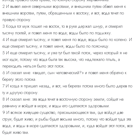
2 И вывел меня северными воротами, и внешним путем обвел меня к
внешним воротам, путем, обращенным к востоку; и вот, вода течет по
правую сторону.
3 Когда тот муж пошел на восток, то в руке держал шнур, и отмерил
тысячу локтей, и повел меня по воде; воды было по лодыжку.
4 И еще отмерил тысячу, и повел меня по воде; воды было по колено. И
еще отмерил тысячу, и повел меня; воды было по поясницу.
5 И еще отмерил тысячу, и уже тут был такой поток, через который я не
мог идти, потому что вода была так высока, что надлежало плыть, а
переходить нельзя было этот поток.
6 И сказал мне: «видел, сын человеческий?» и повел меня обратно к
берегу этого потока.
7 И когда я пришел назад, и вот, на берегах потока много было дерев по
ту и другую сторону.
8 И сказал мне: эта вода течет в восточную сторону земли, сойдет на
равнину и войдет в море; и воды его сделаются здоровыми.
9 И всякое живущее существо, пресмыкающееся там, где войдут две
струи, будет живо; и рыбы будет весьма много, потому что войдет туда эта
вода, и воды в море сделаются здоровыми, и, куда войдет этот поток, все
будет живо там.