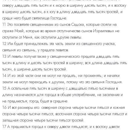
северу двадцать пять тысяч и к морю в ширину десять тысяч, и к востоку
в ширину десять тысяч, а к югу в длину двадцать пять тысяч тростей, и
среди него будет святилище Господне.
11 Это посвятите священникам из сынов Садока, которые стояли на
страже Моей, которые во время отступничества сынов Израилевых не
отступили от Меня, как отступили другие левиты.
12 Им будет принадлежать эта часть земли из священного участка,
святыня из святынь, у предела левитов.
13 И левиты получат также у священнического предела двадцать пять
тысяч в длину и десять тысяч тростей в ширину; вся длина двадцать пять
тысяч, а ширина десять тысяч тростей.
14 И из этой части они не могут ни продать, ни променять; и начатки
земли не могут переходить к другим, потому что это святыня Господня.
15 А остальные пять тысяч в ширину с двадцатью пятью тысячами в
длину назначаются для города в общее употребление, на заселение и
на предместья; город будет в средине.
16 И вот размеры его: северная сторона четыре тысячи пятьсот и южная
сторона четыре тысячи пятьсот, восточная сторона четыре тысячи пятьсот и
западная сторона четыре тысячи пятьсот тростей.
17 А предместья города к северу двести пятьдесят, и к востоку двести