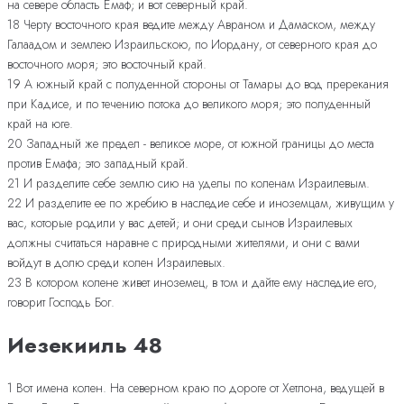
на севере область Емаф; и вот северный край.
18 Черту восточного края ведите между Авраном и Дамаском, между
Галаадом и землею Израильскою, по Иордану, от северного края до
восточного моря; это восточный край.
19 А южный край с полуденной стороны от Тамары до вод пререкания
при Кадисе, и по течению потока до великого моря; это полуденный
край на юге.
20 Западный же предел - великое море, от южной границы до места
против Емафа; это западный край.
21 И разделите себе землю сию на уделы по коленам Израилевым.
22 И разделите ее по жребию в наследие себе и иноземцам, живущим у
вас, которые родили у вас детей; и они среди сынов Израилевых
должны считаться наравне с природными жителями, и они с вами
войдут в долю среди колен Израилевых.
23 В котором колене живет иноземец, в том и дайте ему наследие его,
говорит Господь Бог.
Иезекииль 48
1 Вот имена колен. На северном краю по дороге от Хетлона, ведущей в