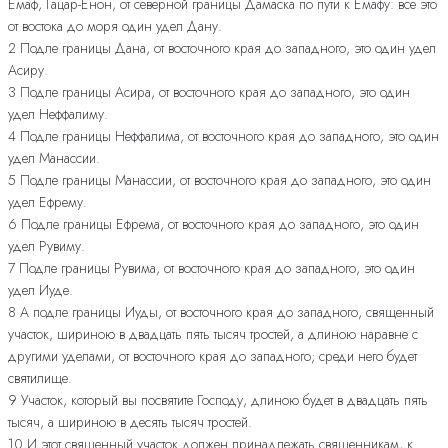
Емаф, Гацар-Енон, от северной границы Дамаска по пути к Емафу: все это
от востока до моря один удел Дану.
2 Подле границы Дана, от восточного края до западного, это один удел
Асиру.
3 Подле границы Асира, от восточного края до западного, это один
удел Неффалиму.
4 Подле границы Неффалима, от восточного края до западного, это один
удел Манассии.
5 Подле границы Манассии, от восточного края до западного, это один
удел Ефрему.
6 Подле границы Ефрема, от восточного края до западного, это один
удел Рувиму.
7 Подле границы Рувима, от восточного края до западного, это один
удел Иуде.
8 А подле границы Иуды, от восточного края до западного, священный
участок, шириною в двадцать пять тысяч тростей, а длиною наравне с
другими уделами, от восточного края до западного; среди него будет
святилище.
9 Участок, который вы посвятите Господу, длиною будет в двадцать пять
тысяч, а шириною в десять тысяч тростей.
10 И этот священный участок должен принадлежать священникам, к