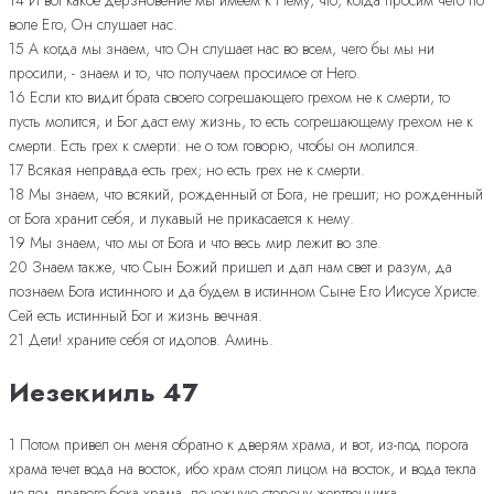
воле Его, Он слушает нас.
15 А когда мы знаем, что Он слушает нас во всем, чего бы мы ни
просили, - знаем и то, что получаем просимое от Него.
16 Если кто видит брата своего согрешающего грехом не к смерти, то
пусть молится, и Бог даст ему жизнь, то есть согрешающему грехом не к
смерти. Есть грех к смерти: не о том говорю, чтобы он молился.
17 Всякая неправда есть грех; но есть грех не к смерти.
18 Мы знаем, что всякий, рожденный от Бога, не грешит; но рожденный
от Бога хранит себя, и лукавый не прикасается к нему.
19 Мы знаем, что мы от Бога и что весь мир лежит во зле.
20 Знаем также, что Сын Божий пришел и дал нам свет и разум, да
познаем Бога истинного и да будем в истинном Сыне Его Иисусе Христе.
Сей есть истинный Бог и жизнь вечная.
21 Дети! храните себя от идолов. Аминь.
Иезекииль 47
1 Потом привел он меня обратно к дверям храма, и вот, из-под порога
храма течет вода на восток, ибо храм стоял лицом на восток, и вода текла
из-под правого бока храма, по южную сторону жертвенника.