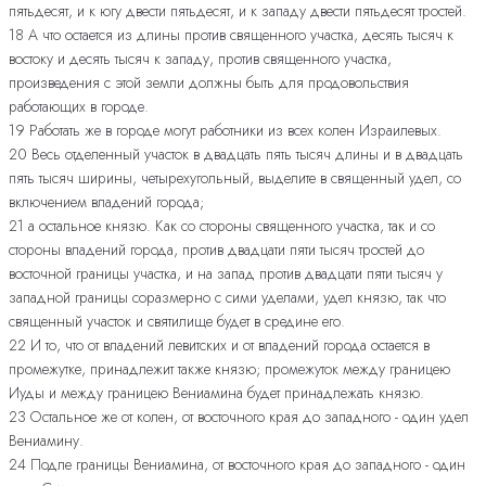
пятьдесят, и к югу двести пятьдесят, и к западу двести пятьдесят тростей.
18 А что остается из длины против священного участка, десять тысяч к
востоку и десять тысяч к западу, против священного участка,
произведения с этой земли должны быть для продовольствия
работающих в городе.
19 Работать же в городе могут работники из всех колен Израилевых.
20 Весь отделенный участок в двадцать пять тысяч длины и в двадцать
пять тысяч ширины, четырехугольный, выделите в священный удел, со
включением владений города;
21 а остальное князю. Как со стороны священного участка, так и со
стороны владений города, против двадцати пяти тысяч тростей до
восточной границы участка, и на запад против двадцати пяти тысяч у
западной границы соразмерно с сими уделами, удел князю, так что
священный участок и святилище будет в средине его.
22 И то, что от владений левитских и от владений города остается в
промежутке, принадлежит также князю; промежуток между границею
Иуды и между границею Вениамина будет принадлежать князю.
23 Остальное же от колен, от восточного края до западного - один удел
Вениамину.
24 Подле границы Вениамина, от восточного края до западного - один