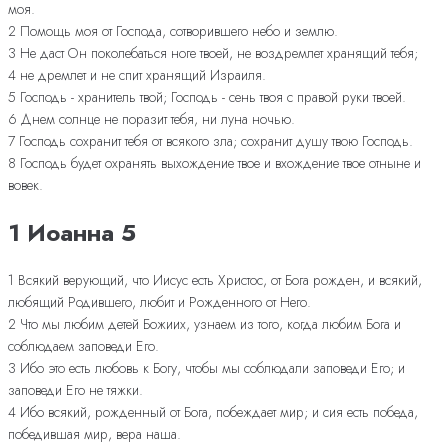
моя.
2 Помощь моя от Господа, сотворившего небо и землю.
3 Не даст Он поколебаться ноге твоей, не воздремлет хранящий тебя;
4 не дремлет и не спит хранящий Израиля.
5 Господь - хранитель твой; Господь - сень твоя с правой руки твоей.
6 Днем солнце не поразит тебя, ни луна ночью.
7 Господь сохранит тебя от всякого зла; сохранит душу твою Господь.
8 Господь будет охранять выхождение твое и вхождение твое отныне и
вовек.
1 Иоанна 5
1 Всякий верующий, что Иисус есть Христос, от Бога рожден, и всякий,
любящий Родившего, любит и Рожденного от Него.
2 Что мы любим детей Божиих, узнаем из того, когда любим Бога и
соблюдаем заповеди Его.
3 Ибо это есть любовь к Богу, чтобы мы соблюдали заповеди Его; и
заповеди Его не тяжки.
4 Ибо всякий, рожденный от Бога, побеждает мир; и сия есть победа,
победившая мир, вера наша.