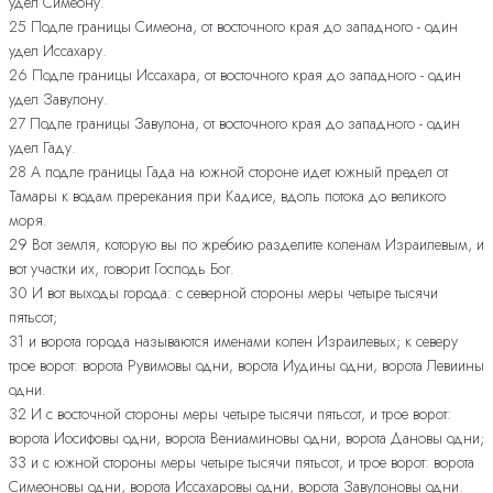
удел Симеону.
25 Подле границы Симеона, от восточного края до западного - один
удел Иссахару.
26 Подле границы Иссахара, от восточного края до западного - один
удел Завулону.
27 Подле границы Завулона, от восточного края до западного - один
удел Гаду.
28 А подле границы Гада на южной стороне идет южный предел от
Тамары к водам пререкания при Кадисе, вдоль потока до великого
моря.
29 Вот земля, которую вы по жребию разделите коленам Израилевым, и
вот участки их, говорит Господь Бог.
30 И вот выходы города: с северной стороны меры четыре тысячи
пятьсот;
31 и ворота города называются именами колен Израилевых; к северу
трое ворот: ворота Рувимовы одни, ворота Иудины одни, ворота Левиины
одни.
32 И с восточной стороны меры четыре тысячи пятьсот, и трое ворот:
ворота Иосифовы одни, ворота Вениаминовы одни, ворота Дановы одни;
33 и с южной стороны меры четыре тысячи пятьсот, и трое ворот: ворота
Симеоновы одни, ворота Иссахаровы одни, ворота Завулоновы одни.