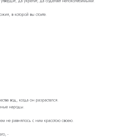
утвердит, да укрепит, да соделает непоколебимыми.
ожия, в которой вы стоите.
ства вод, когда он разрастался.
енные народы.
ием не равнялось с ним красотою своею.
го, -