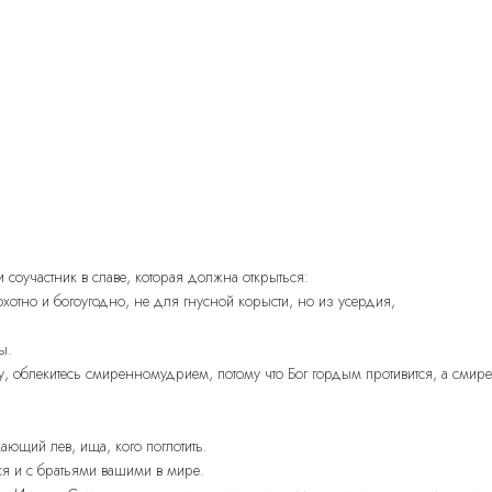
 соучастник в славе, которая должна открыться:
охотно и богоугодно, не для гнусной корысти, но из усердия,
ы.
у, облекитесь смиренномудрием, потому что Бог гордым противится, а смире
кающий лев, ища, кого поглотить.
тся и с братьями вашими в мире.