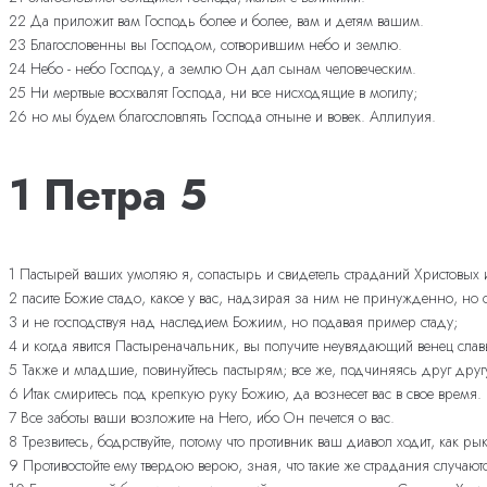
22 Да приложит вам Господь более и более, вам и детям вашим.
23 Благословенны вы Господом, сотворившим небо и землю.
24 Небо - небо Господу, а землю Он дал сынам человеческим.
25 Ни мертвые восхвалят Господа, ни все нисходящие в могилу;
26 но мы будем благословлять Господа отныне и вовек. Аллилуия.
1 Петра 5
1 Пастырей ваших умоляю я, сопастырь и свидетель страданий Христовых и
2 пасите Божие стадо, какое у вас, надзирая за ним не принужденно, но 
3 и не господствуя над наследием Божиим, но подавая пример стаду;
4 и когда явится Пастыреначальник, вы получите неувядающий венец слав
5 Также и младшие, повинуйтесь пастырям; все же, подчиняясь друг друг
6 Итак смиритесь под крепкую руку Божию, да вознесет вас в свое время.
7 Все заботы ваши возложите на Него, ибо Он печется о вас.
8 Трезвитесь, бодрствуйте, потому что противник ваш диавол ходит, как ры
9 Противостойте ему твердою верою, зная, что такие же страдания случаю