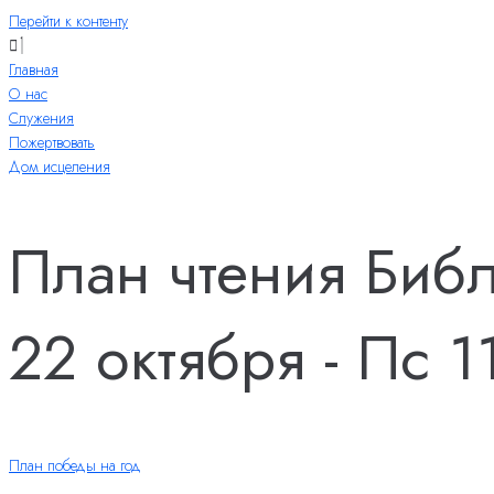
Перейти к контенту
Главная
О нас
Служения
Пожертвовать
Дом исцеления
План чтения Биб
22 октября - Пс 1
План победы на год