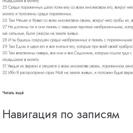
отшедшими в могилу.
25 Среди пораженных дали ложе ему со всем множеством его; вокруг него
могилу и положены среди пораженных.
26 Там Мешех и Фувал со всем множеством своим; вокруг него гробы их,
27 Не должны ли и они лежать с павшими героями необрезанными, которы
как сильные, были ужасом на земле живых.
28 И ты будешь сокрушен среди необрезанных и лежать с пораженными
29 Там Едом и цари его и все князья его, которые при всей своей храб
30 Там властелины севера, все они и все Сидоняне, которые сошли туда
отшедшими в могилу.
31 Увидит их фараон и утешится о всем множестве своем, пораженном мечом
32 Ибо Я распространю страх Мой на земле живых, и положен будет фара
Читать ещё
Навигация по записям