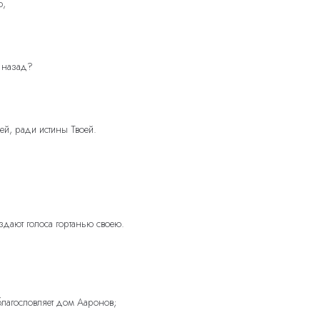
о,
я назад?
ей, ради истины Твоей.
 издают голоса гортанью своею.
благословляет дом Ааронов;