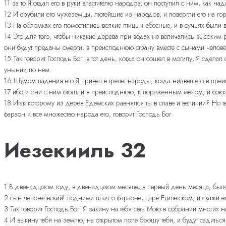
11 за то Я отдал его в руки властителю народов; он поступил с ним, как над
12 И срубили его чужеземцы, лютейшие из народов, и повергли его на горы
13 На обломках его поместились всякие птицы небесные, и в сучьях были 
14 Это для того, чтобы никакие дерева при водах не величались высоким
они будут преданы смерти, в преисподнюю страну вместе с сынами челов
15 Так говорит Господь Бог: в тот день, когда он сошел в могилу, Я сдел
унынии по нем.
16 Шумом падения его Я привел в трепет народы, когда низвел его в пр
17 ибо и они с ним отошли в преисподнюю, к пораженным мечом, и союз
18 Итак которому из дерев Едемских равнялся ты в славе и величии? Н
фараон и все множество народа его, говорит Господь Бог.
Иезекииль 32
1 В двенадцатом году, в двенадцатом месяце, в первый день месяца, был
2 сын человеческий! подними плач о фараоне, царе Египетском, и скажи 
3 Так говорит Господь Бог: Я закину на тебя сеть Мою в собрании многих
4 И выкину тебя на землю, на открытом поле брошу тебя, и будут садиться