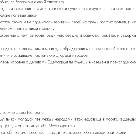
обно; за беззаконие его Я отверг его.
; и на все долины упали ветви его; и сучья его сокрушились на всех лощин
всякие полевые звери.
 ростом своим и не поднимали вершины своей из среды толстых сучьев, и чт
еческими, отшедшими в могилу.
ал сетование о нем, затворил ради него бездну и остановил реки ее, и зад
еисподнюю, к отшедшим в могилу, и обрадовались в преисподней стране все
ники его, жившие под тенью его, среди народов.
о теперь наравне с деревами Едемскими ты будешь низведен в преисподню
о ко мне слово Господне:
ему: ты как молодой лев между народами и как чудовище в морях, кидаешься
 народов, и они вытащат тебя Моею мрежею.
 на тебя всякие небесные птицы, и насыщаться тобою звери всей земли.