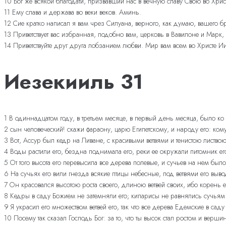
10 Бог же всякой благодати, призвавший нас в вечную славу Свою во Хрис
11 Ему слава и держава во веки веков. Аминь.
12 Сие кратко написал я вам чрез Силуана, верного, как думаю, вашего брат
13 Приветствует вас избранная, подобно вам, церковь в Вавилоне и Марк,
14 Приветствуйте друг друга лобзанием любви. Мир вам всем во Христе И
Иезекииль 31
1 В одиннадцатом году, в третьем месяце, в первый день месяца, было ко
2 сын человеческий! скажи фараону, царю Египетскому, и народу его: ком
3 Вот, Ассур был кедр на Ливане, с красивыми ветвями и тенистою листвою
4 Воды растили его, бездна поднимала его, реки ее окружали питомник ег
5 От того высота его перевысила все дерева полевые, и сучьев на нем был
6 На сучьях его вили гнезда всякие птицы небесные, под ветвями его выв
7 Он красовался высотою роста своего, длиною ветвей своих, ибо корень е
8 Кедры в саду Божием не затемняли его; кипарисы не равнялись сучьям 
9 Я украсил его множеством ветвей его, так что все дерева Едемские в са
10 Посему так сказал Господь Бог: за то, что ты высок стал ростом и верши