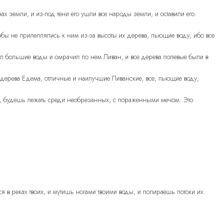
ах земли, и из-под тени его ушли все народы земли, и оставили его.
обы не прилеплялись к ним из-за высоты их дерева, пьющие воду; ибо все
ержал большие воды и омрачил по нем Ливан, и все дерева полевые были в
 дерева Едема, отличные и наилучшие Ливанские, все, пьющие воду;
ю, будешь лежать среди необрезанных, с пораженными мечом. Это
 в реках твоих, и мутишь ногами твоими воды, и попираешь потоки их.