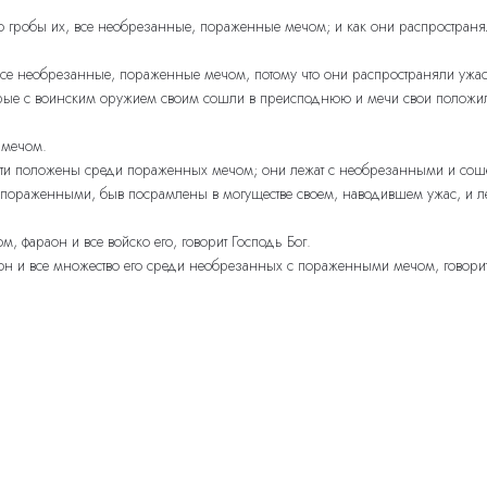
 гробы их, все необрезанные, пораженные мечом; и как они распространял
 все необрезанные, пораженные мечом, потому что они распространяли ужа
е с воинским оружием своим сошли в преисподнюю и мечи свои положили се
 мечом.
рости положены среди пораженных мечом; они лежат с необрезанными и со
 с пораженными, быв посрамлены в могуществе своем, наводившем ужас, и 
, фараон и все войско его, говорит Господь Бог.
он и все множество его среди необрезанных с пораженными мечом, говорит