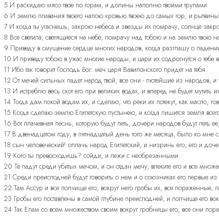
5 И раскидаю мясо твое по горам, и долины наполню твоими трупами.
6 И землю плавания твоего напою кровью твоею до самых гор; и рытвины
7 И когда ты угаснешь, закрою небеса и звезды их помрачу, солнце закрою
8 Все светила, светящиеся на небе, помрачу над тобою и на землю твою на
9 Приведу в смущение сердце многих народов, когда разглашу о падении
10 И приведу тобою в ужас многие народы, и цари их содрогнутся о тебе 
11 Ибо так говорит Господь Бог: меч царя Вавилонского придет на тебя.
12 От мечей сильных падет народ твой; все они - лютейшие из народов, и у
13 И истреблю весь скот его при великих водах, и вперед не будет мутить их
14 Тогда дам покой водам их, и сделаю, что реки их потекут, как масло, го
15 Когда сделаю землю Египетскую пустынею, и когда лишится земля всего
16 Вот плачевная песнь, которую будут петь; дочери народов будут петь ее; 
17 В двенадцатом году, в пятнадцатый день того же месяца, было ко мне 
18 сын человеческий! оплачь народ Египетский, и низринь его, его и до
19 Кого ты превосходишь? сойди, и лежи с необрезанными.
20 Те падут среди убитых мечом, и он отдан мечу; влеките его и все множес
21 Среди преисподней будут говорить о нем и о союзниках его первые и
22 Там Ассур и все полчище его, вокруг него гробы их, все пораженные, п
23 Гробы его поставлены в самой глубине преисподней, и полчище его вок
24 Так Елам со всем множеством своим вокруг гробницы его, все они по