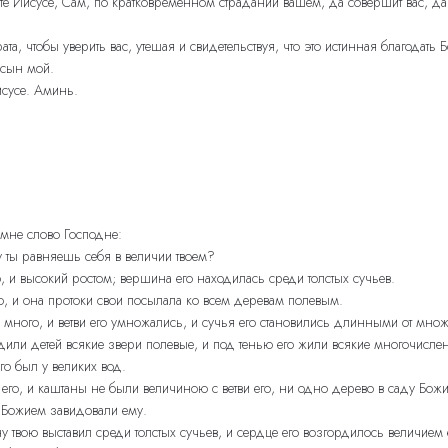
те Иисусе, Сам, по кратковременном страдании вашем, да совершит вас, да 
а, чтобы уверить вас, утешая и свидетельствуя, что это истинная благодать Б
 сын мой.
исусе. Аминь.
 мне слово Господне:
у ты равняешь себя в величии твоем?
, и высокий ростом; вершина его находилась среди толстых сучьев.
о, и она протоки свои посылала ко всем деревам полевым.
о много, и ветви его умножались, и сучья его становились длинными от множе
одили детей всякие звери полевые, и под тенью его жили всякие многочисл
го был у великих вод.
его, и каштаны не были величиною с ветви его, ни одно дерево в саду Бож
ду Божием завидовали ему.
ну твою выставил среди толстых сучьев, и сердце его возгордилось величием е