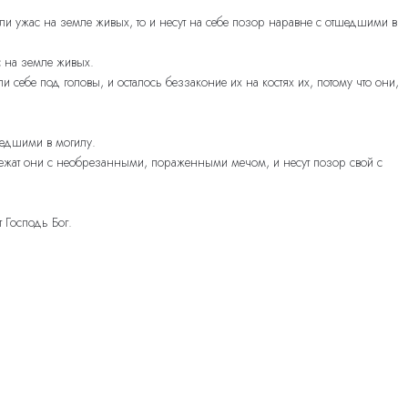
и ужас на земле живых, то и несут на себе позор наравне с отшедшими в
с на земле живых.
бе под головы, и осталось беззаконие их на костях их, потому что они,
шедшими в могилу.
лежат они с необрезанными, пораженными мечом, и несут позор свой с
 Господь Бог.