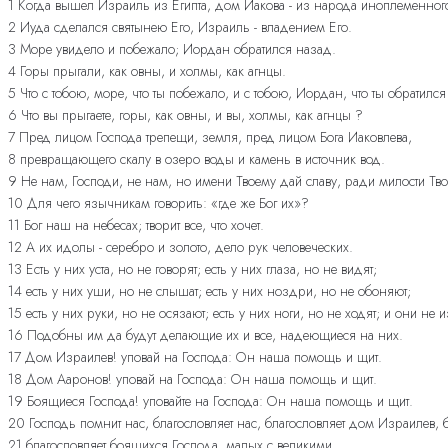
1 Когда вышел Израиль из Египта, дом Иакова - из народа иноплеменног
2 Иуда сделался святынею Его, Израиль - владением Его.
3 Море увидело и побежало; Иордан обратился назад.
4 Горы прыгали, как овны, и холмы, как агнцы.
5 Что с тобою, море, что ты побежало, и с тобою, Иордан, что ты обратилс
6 Что вы прыгаете, горы, как овны, и вы, холмы, как агнцы ?
7 Пред лицом Господа трепещи, земля, пред лицом Бога Иаковлева,
8 превращающего скалу в озеро воды и камень в источник вод.
9 Не нам, Господи, не нам, но имени Твоему дай славу, ради милости Тво
10 Для чего язычникам говорить: «где же Бог их»?
11 Бог наш на небесах; творит все, что хочет.
12 А их идолы - серебро и золото, дело рук человеческих.
13 Есть у них уста, но не говорят; есть у них глаза, но не видят;
14 есть у них уши, но не слышат; есть у них ноздри, но не обоняют;
15 есть у них руки, но не осязают; есть у них ноги, но не ходят; и они не
16 Подобны им да будут делающие их и все, надеющиеся на них.
17 Дом Израилев! уповай на Господа: Он наша помощь и щит.
18 Дом Ааронов! уповай на Господа: Он наша помощь и щит.
19 Боящиеся Господа! уповайте на Господа: Он наша помощь и щит.
20 Господь помнит нас, благословляет нас, благословляет дом Израилев, 
21 благословляет боящихся Господа, малых с великими.