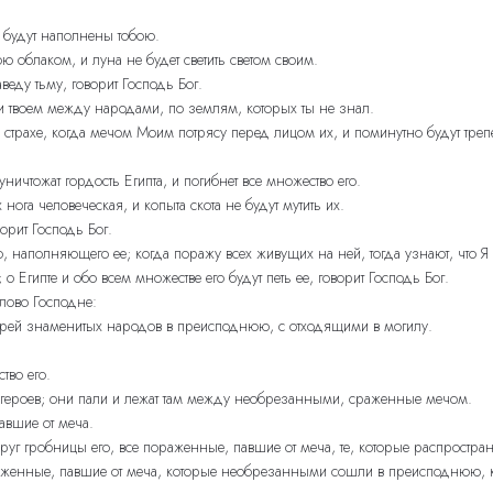
 будут наполнены тобою.
 облаком, и луна не будет светить светом своим.
веду тьму, говорит Господь Бог.
 твоем между народами, по землям, которых ты не знал.
в страхе, когда мечом Моим потрясу перед лицом их, и поминутно будут треп
ничтожат гордость Египта, и погибнет все множество его.
 нога человеческая, и копыта скота не будут мутить их.
ворит Господь Бог.
, наполняющего ее; когда поражу всех живущих на ней, тогда узнают, что Я
о Египте и обо всем множестве его будут петь ее, говорит Господь Бог.
слово Господне:
черей знаменитых народов в преисподнюю, с отходящими в могилу.
тво его.
з героев; они пали и лежат там между необрезанными, сраженные мечом.
авшие от меча.
руг гробницы его, все пораженные, павшие от меча, те, которые распростра
раженные, павшие от меча, которые необрезанными сошли в преисподнюю, к