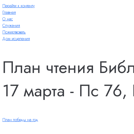
Перейти к контенту
Главная
О нас
Служения
Пожертвовать
Дом исцеления
План чтения Биб
17 марта - Пс 76,
План победы на год