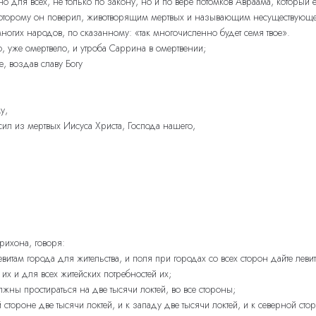
 для всех, не только по закону, но и по вере потомков Авраама, который ес
, Которому он поверил, животворящим мертвых и называющим несуществующе
огих народов, по сказанному: «так многочисленно будет семя твое».
о, уже омертвело, и утроба Саррина в омертвении;
, воздав славу Богу
у,
сил из мертвых Иисуса Христа, Господа нашего,
рихона, говоря:
итам города для жительства, и поля при городах со всех сторон дайте леви
 их и для всех житейских потребностей их;
жны простираться на две тысячи локтей, во все стороны;
 стороне две тысячи локтей, и к западу две тысячи локтей, и к северной сто