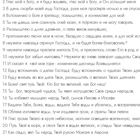
2 Глас мой к Богу, и я буду взывать; глас мой к Богу, и Он услышит меня.
3 В день скорби моей ищу Господа; рука моя простерта ночью и не опуска
4 Вспоминаю о Боге и трепещу; помышляю, и изнемогает дух мой.
5 Ты не даешь мне сомкнуть очей моих; я потрясен и не могу говорить.
6 Размышляю о днях древних, о летах веков минувших;
7 припоминаю песни мои в ночи, беседую с сердцем моим, и дух мой исп
8 неужели навсегда отринул Господь, и не будет более благоволить?
9 неужели навсегда престала милость Его, и пресеклось слово Его в род и
10 неужели Бог забыл миловать? Неужели во гневе затворил щедроты Сво
11 И сказал я: «вот мое горе - изменение десницы Всевышнего».
12 Буду вспоминать о делах Господа; буду вспоминать о чудесах Твоих др
13 буду вникать во все дела Твои, размышлять о великих Твоих деяниях.
14 Боже! свят путь Твой. Кто Бог так великий, как Бог наш!
15 Ты - Бог, творящий чудеса; Ты явил могущество Свое среди народов;
16 Ты избавил мышцею народ Твой, сынов Иакова и Иосифа.
17 Видели Тебя, Боже, воды, видели Тебя воды и убоялись, и вострепетал
18 Облака изливали воды, тучи издавали гром, и стрелы Твои летали.
19 Глас грома Твоего в круге небесном; молнии освещали вселенную; земл
20 Путь Твой в море, и стезя Твоя в водах великих, и следы Твои неведом
21 Как стадо, вел Ты народ Твой рукою Моисея и Аарона.