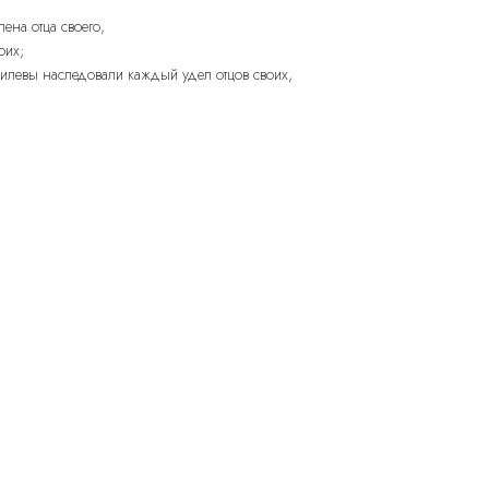
ена отца своего,
оих;
илевы наследовали каждый удел отцов своих,