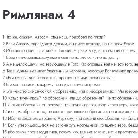
Римлянам 4
1 Что же, скажем, Авраам, отец наш, приобрел по плоти?
2 Если Авраам оправдался делами, он имеет похвалу, но не пред Богом.
3 Ибо что говорит Писание? «Поверил Авраам Богу, и это вменилось ему в
4 Воздаяние делающему вменяется не по милости, но по долгу.
5 А не делающему, но верующему в Того, Кто оправдывает нечестивого, ве
6 Так и Давид называет блаженным человека, которому Бог вменяет праве
7 «Блаженны, чьи беззакония прощены и чьи грехи покрыты.
8 Блажен человек, которому Господь не вменит греха».
9 Блаженство сие относится к обрезанию, или к необрезанию? Мы говорим
10 Когда вменилась? по обрезании или до обрезания? Не по обрезании,
11 И знак обрезания он получил, как печать праведности через веру, кот
12 и отцом обрезанных, не только принявших обрезание, но и ходящих п
13 Ибо не законом даровано Аврааму, или семени его, обетование - быть
14 Если утверждающиеся на законе суть наследники, то тщетна вера, безд
15 ибо закон производит гнев, потому что, где нет закона, нет и преступлен