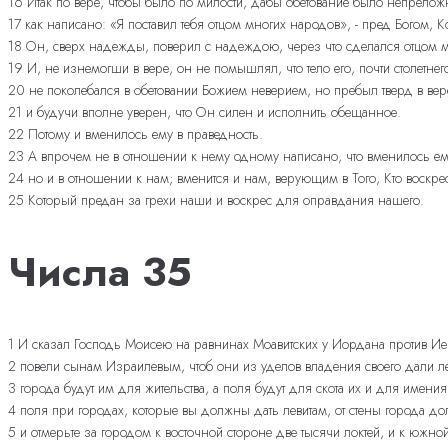
16 Итак по вере, чтобы было по милости, дабы обетование было непреложно
17 как написано: «Я поставил тебя отцом многих народов», - пред Богом
18 Он, сверх надежды, поверил с надеждою, через что сделался отцом мн
19 И, не изнемогши в вере, он не помышлял, что тело его, почти столетнег
20 не поколебался в обетовании Божием неверием, но пребыл тверд в вере
21 и будучи вполне уверен, что Он силен и исполнить обещанное.
22 Потому и вменилось ему в праведность.
23 А впрочем не в отношении к нему одному написано, что вменилось ем
24 но и в отношении к нам; вменится и нам, верующим в Того, Кто воскре
25 Который предан за грехи наши и воскрес для оправдания нашего.
Числа 35
1 И сказал Господь Моисею на равнинах Моавитских у Иордана против Ие
2 повели сынам Израилевым, чтоб они из уделов владения своего дали лев
3 города будут им для жительства, а поля будут для скота их и для имения
4 поля при городах, которые вы должны дать левитам, от стены города дол
5 и отмерьте за городом к восточной стороне две тысячи локтей, и к южной