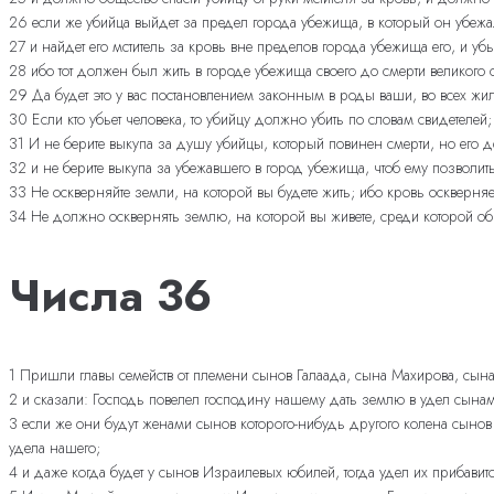
26 если же убийца выйдет за предел города убежища, в который он убежа
27 и найдет его мститель за кровь вне пределов города убежища его, и убь
28 ибо тот должен был жить в городе убежища своего до смерти великого
29 Да будет это у вас постановлением законным в роды ваши, во всех жи
30 Если кто убьет человека, то убийцу должно убить по словам свидетелей;
31 И не берите выкупа за душу убийцы, который повинен смерти, но его 
32 и не берите выкупа за убежавшего в город убежища, чтоб ему позволит
33 Не оскверняйте земли, на которой вы будете жить; ибо кровь оскверня
34 Не должно осквернять землю, на которой вы живете, среди которой об
Числа 36
1 Пришли главы семейств от племени сынов Галаада, сына Махирова, сы
2 и сказали: Господь повелел господину нашему дать землю в удел сына
3 если же они будут женами сынов которого-нибудь другого колена сынов И
удела нашего;
4 и даже когда будет у сынов Израилевых юбилей, тогда удел их прибавится