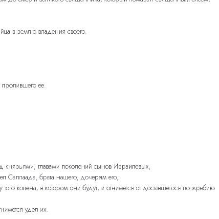
ийца в землю владения своего.
ю пролившего ее.
ед князьями, главами поколений сынов Израилевых,
ел Салпаада, брата нашего, дочерям его;
 того колена, в котором они будут, и отнимется от доставшегося по жребию
тнимется удел их.