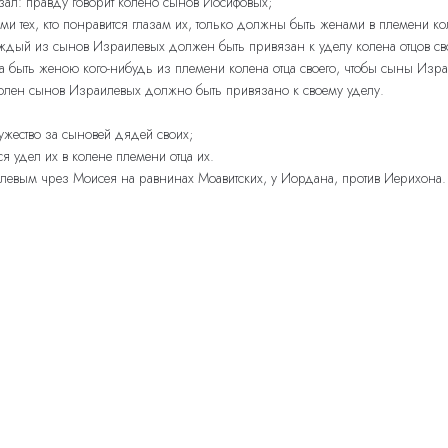
зал: правду говорит колено сынов Иосифовых;
ми тех, кто понравится глазам их, только должны быть женами в племени кол
аждый из сынов Израилевых должен быть привязан к уделу колена отцов св
 быть женою кого-нибудь из племени колена отца своего, чтобы сыны Изра
 колен сынов Израилевых должно быть привязано к своему уделу.
жество за сыновей дядей своих;
я удел их в колене племени отца их.
илевым чрез Моисея на равнинах Моавитских, у Иордана, против Иерихона.