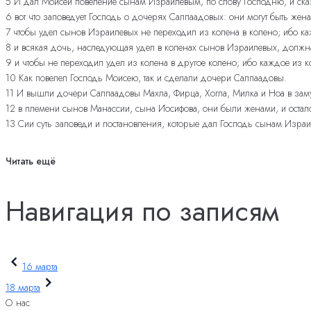
5 И дал Моисей повеление сынам Израилевым, по слову Господню, и ска
6 вот что заповедует Господь о дочерях Салпаадовых: они могут быть жена
7 чтобы удел сынов Израилевых не переходил из колена в колено; ибо к
8 и всякая дочь, наследующая удел в коленах сынов Израилевых, должна
9 и чтобы не переходил удел из колена в другое колено; ибо каждое из
10 Как повелел Господь Моисею, так и сделали дочери Салпаадовы.
11 И вышли дочери Салпаадовы Махла, Фирца, Хогла, Милка и Ноа в заму
12 в племени сынов Манассии, сына Иосифова, они были женами, и осталс
13 Сии суть заповеди и постановления, которые дал Господь сынам Изра
Читать ещё
Навигация по записям
16 марта
18 марта
О нас