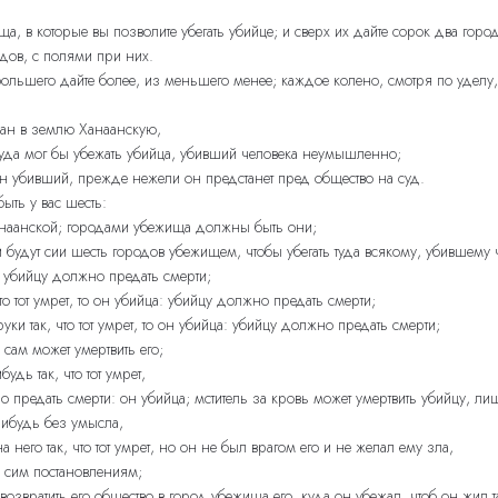
а, в которые вы позволите убегать убийце; и сверх их дайте сорок два город
одов, с полями при них.
большего дайте более, из меньшего менее; каждое колено, смотря по уделу,
дан в землю Ханаанскую,
куда мог бы убежать убийца, убивший человека неумышленно;
ен убивший, прежде нежели он предстанет пред общество на суд.
ыть у вас шесть:
 Ханаанской; городами убежища должны быть они;
будут сии шесть городов убежищем, чтобы убегать туда всякому, убившему
а: убийцу должно предать смерти;
то тот умрет, то он убийца: убийцу должно предать смерти;
и так, что тот умрет, то он убийца: убийцу должно предать смерти;
 сам может умертвить его;
удь так, что тот умрет,
о предать смерти: он убийца; мститель за кровь может умертвить убийцу, лишь
нибудь без умысла,
него так, что тот умрет, но он не был врагом его и не желал ему зла,
о сим постановлениям;
 возвратить его общество в город убежища его, куда он убежал, чтоб он жи