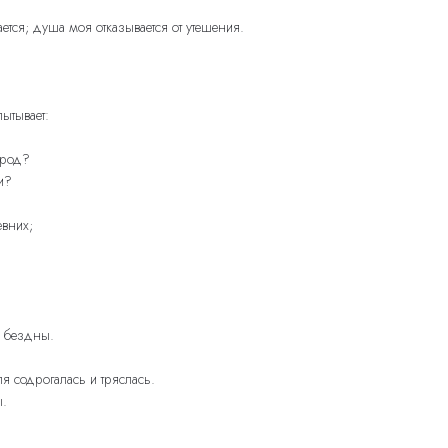
ется; душа моя отказывается от утешения.
ытывает:
 род?
и?
евних;
и бездны.
я содрогалась и тряслась.
ы.