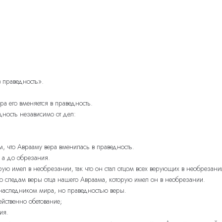
 праведность».
ра его вменяется в праведность.
дность независимо от дел:
, что Аврааму вера вменилась в праведность.
 а до обрезания.
орую имел в необрезании, так что он стал отцом всех верующих в необрезани
о следам веры отца нашего Авраама, которую имел он в необрезании.
 наследником мира, но праведностью веры.
ейственно обетование;
ия.