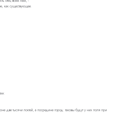
ть отец всем нам, -
е, как существующее.
там:
роне две тысячи локтей, а посредине город: таковы будут у них поля при