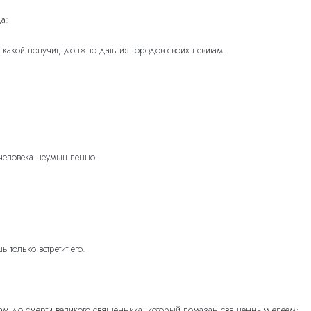
а:
 какой получит, должно дать из городов своих левитам.
 человека неумышленно.
 только встретит его.
л там до смерти великого священника, который помазан священным елеем;