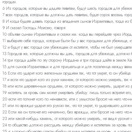
городах.
6 Из городов, которые вы дадите левитам, будут шесть городов для убежищ
7 всех городов, которые вы должны дать левитам, будет сорок восемь гор
8 И когда будете давать города из владения сынов Израилевых, тогда из 
9 И сказал Господь Моисею, говоря:
10 объяви сынам Израилевым и скажи им: когда вы перейдете чрез Иор
11 выберите себе города, которые были бы у вас городами для убежища, 
12 и будут у вас города сии убежищем от мстителя, чтобы не был умерщвл
13 Городов же, которые должны вы дать, городов для убежища, должно б
14 три города дайте по эту сторону Иордана и три города дайте в земле
15 для сынов Израилевых и для пришельца и для поселенца между вами 
16 Если кто ударит кого железным орудием так, что тот умрет, то он убийц
17 и если кто ударит кого из руки камнем, от которого можно умереть, так ч
18 или если деревянным орудием, от которого можно умереть, ударит из рук
19 мститель за кровь сам может умертвить убийцу: лишь только встретит его,
20 если кто толкнет кого по ненависти, или с умыслом бросит на него что-ниб
21 или по вражде ударит его рукою так, что тот умрет, то ударившего должн
22 Если же он толкнет его нечаянно, без вражды, или бросит на него что-
23 или какой-нибудь камень, от которого можно умереть, не видя уронит на 
24 то общество должно рассудить между убийцею и мстителем за кровь п
25 и должно общество спасти убийцу от руки мстителя за кровь, и должно