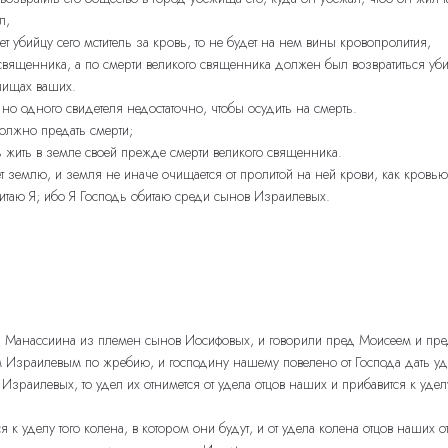
л,
ет убийцу сего мститель за кровь, то не будет на нем вины кровопролития,
 священника, а по смерти великого священника должен был возвратиться уб
лищах ваших.
 но одного свидетеля недостаточно, чтобы осудить на смерть.
должно предать смерти;
ь жить в земле своей прежде смерти великого священника.
ет землю, и земля не иначе очищается от пролитой на ней крови, как кровь
итаю Я; ибо Я Господь обитаю среди сынов Израилевых.
на Манассиина из племен сынов Иосифовых, и говорили пред Моисеем и пр
м Израилевым по жребию, и господину нашему повелено от Господа дать уд
зраилевых, то удел их отнимется от удела отцов наших и прибавится к уделу
 к уделу того колена, в котором они будут, и от удела колена отцов наших о