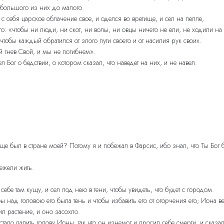
т большого из них до малого.
с себя царское облачение свое, и оделся во вретище, и сел на пепле,
го: «чтобы ни люди, ни скот, ни волы, ни овцы ничего не ели, не ходили на
тобы каждый обратился от злого пути своего и от насилия рук своих.
ий гнев Свой, и мы не погибнем».
л Бог о бедствии, о котором сказал, что наведет на них, и не навел.
а еще был в стране моей? Потому я и побежал в Фарсис, ибо знал, что Ты Б
ежели жить.
ебе там кущу, и сел под нею в тени, чтобы увидеть, что будет с городом.
 над головою его была тень и чтобы избавить его от огорчения его; Иона 
ил растение, и оно засохло.
тало палить голову Ионы, так что он изнемог и просил себе смерти, и сказа