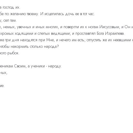
а господ их.
ебе по желанию твоему. И исцелилась дочь ее в тот час.
, сел там.
, немых, увечных и иных многих, и повергли их к ногам Иисусовым; и Он и
, хромых ходящими и слепых видящими; и прославлял Бога Израилева.
е три дня находятся при Мне, и нечего им есть; отпустить же их неевшими 
, чтобы накормить столько народа?
ного рыбок.
еникам Своим, а ученики - народу.
ных,
ие.