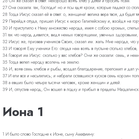
26 Он же сказал в ответ: нехорошо взять хлеб у детей и бросить псам.
27 Она сказала: так, Господи! но и псы едят крохи, которые падают со стол
28 Тогда Иисус сказал ей в ответ: о, женщина! велика вера твоя; да будет т
29 Перейдя оттуда, пришел Иисус к морю Галилейскому и, взойдя на гору
30 И приступило к Нему множество народа, имея с собою хромых, слепых
31 так что народ дивился, видя немых говорящими, увечных здоровыми
32 Иисус же, призвав учеников Своих, сказал им: жаль Мне народа, что уж
33 И говорят Ему ученики Его: откуда нам взять в пустыне столько хлебов
34 Говорит им Иисус: сколько у вас хлебов? Они же сказали: семь, и нем
35 Тогда велел народу возлечь на землю.
36 И, взяв семь хлебов и рыбы, воздал благодарение, преломил и дал уч
37 И ели все и насытились; и набрали оставшихся кусков семь корзин пол
38 а евших было четыре тысячи человек, кроме женщин и детей.
39 И, отпустив народ, Он вошел в лодку и прибыл в пределы Магдалинск
Иона 1
1 И было слово Господне к Ионе, сыну Амафиину: