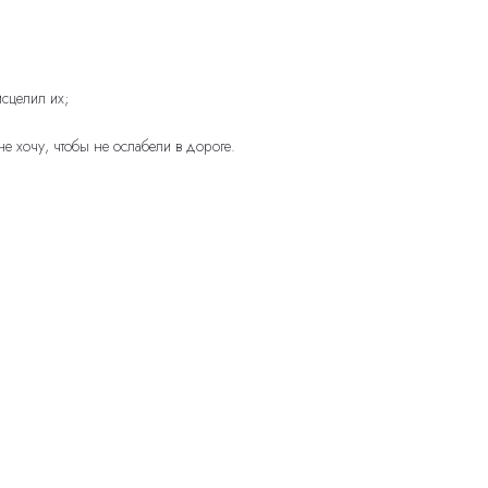
сцелил их;
не хочу, чтобы не ослабели в дороге.