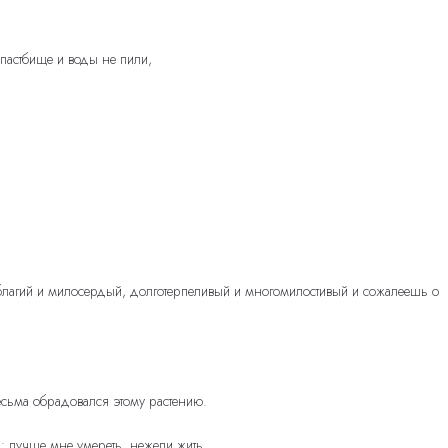
 пастбище и воды не пили,
ог благий и милосердый, долготерпеливый и многомилостивый и сожалеешь о
весьма обрадовался этому растению.
л: лучше мне умереть, нежели жить.