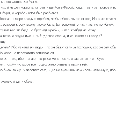
еяния его дошли до Меня.
ию, и нашел корабль, отправлявшийся в Фарсис, отдал плату за провоз и во
 буря, и корабль готов был разбиться.
росать в море кладь с корабля, чтобы облегчить его от нее; Иона же спусти
 воззови к Богу твоему; может быть, Бог вспомнит о нас и мы не погибнем.
стигает нас эта беда. И бросили жребии, и пал жребий на Иону.
занятие, и откуда идешь ты? где твоя страна, и из какого ты народа?
сушу.
делал? Ибо узнали эти люди, что он бежит от лица Господня, как он сам об
бо море не переставало волноваться.
ет для вас, ибо я знаю, что ради меня постигла вас эта великая буря.
гли, потому что море все продолжало бушевать против них.
погибнем за душу человека сего, и да не вменишь нам кровь невинную; ибо Т
жертву, и дали обеты.