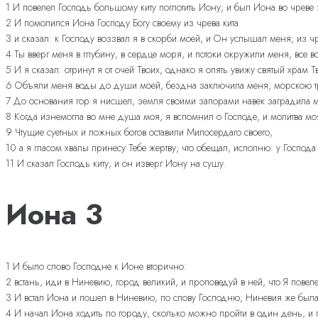
1 И повелел Господь большому киту поглотить Иону; и был Иона во чреве э
2 И помолился Иона Господу Богу своему из чрева кита
3 и сказал: к Господу воззвал я в скорби моей, и Он услышал меня; из 
4 Ты вверг меня в глубину, в сердце моря, и потоки окружили меня, все
5 И я сказал: отринут я от очей Твоих, однако я опять увижу святый храм Т
6 Объяли меня воды до души моей, бездна заключила меня; морскою тр
7 До основания гор я нисшел, земля своими запорами навек заградила 
8 Когда изнемогла во мне душа моя, я вспомнил о Господе, и молитва моя
9 Чтущие суетных и ложных богов оставили Милосердаго своего,
10 а я гласом хвалы принесу Тебе жертву; что обещал, исполню: у Господа
11 И сказал Господь киту, и он изверг Иону на сушу.
Иона 3
1 И было слово Господне к Ионе вторично:
2 встань, иди в Ниневию, город великий, и проповедуй в ней, что Я повеле
3 И встал Иона и пошел в Ниневию, по слову Господню; Ниневия же была 
4 И начал Иона ходить по городу, сколько можно пройти в один день, и