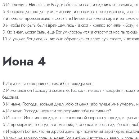
5 И поверили Ниневитяне Богу, и объявили пост, и оделись во вретища, о
6 Это слово дошло до царя Ниневии, и он встал с престола своего, и снял 
7 и повелел провозгласить и сказать в Ниневии от имени царя и вельмож е
8 и чтобы покрыты были вретищем люди и скот и крепко вопияли к Богу, и ч
9 Кто знает, может быть, еще Бог умилосердится и отвратит от нас пылающ
10 И увидел Бог дела их, что они обратились от злого пути своего, и пожале
Иона 4
1 Иона сильно огорчился этим и был раздражен.
2 И молился он Господу и сказал: о, Господи! не это ли говорил я, когд
бедствии.
3 И ныне, Господи, возьми душу мою от меня, ибо лучше мне умереть, н
4 И сказал Господь: неужели это огорчило тебя так сильно?
5 И вышел Иона из города, и сел с восточной стороны у города, и сделал с
6 И произрастил Господь Бог растение, и оно поднялось над Ионою, чтобы
7 И устроил Бог так, что на другой день при появлении зари червь подточ
8 Когда же взошло солнце, навел Бог знойный восточный ветер, и солнце с