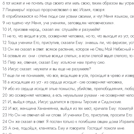
6 тот может и не почтить отца своего или мать свою; таким образом вы у
7 Лицемеры! хорошо пророчествовал о вас Исаия, говоря:
8 «приближаются ко Мне люди сии устами своими, и чтут Меня языком, сер
9 но тщетно чтут Меня, уча учениям, заповедям человеческим».
10 И, призвав народ, сказал им: слушайте и разумейте!
11 не то, что входит в уста, оскверняет человека, но то, что выходит из уст, 
12 Тогда ученики Его, приступив, сказали Ему: знаешь ли, что фарисеи, у
13 Он же сказал в ответ: всякое растение, которое не Отец Мой Небесный 
14 оставьте их: они - слепые вожди слепых; а если слепой ведет слепого, то
15 Петр же, отвечая, сказал Ему: изъясни нам притчу сию.
16 Иисус сказал: неужели и вы еще не разумеете?
17 еще ли не понимаете, что все, входящее в уста, проходит в чрево и изве
18 а исходящее из уст - из сердца исходит - сие оскверняет человека,
19 ибо из сердца исходят злые помыслы, убийства, прелюбодеяния, любод
20 это оскверняет человека; а есть неумытыми руками - не оскверняет чело
21 И, выйдя оттуда, Иисус удалился в страны Тирские и Сидонские.
22 И вот, женщина Хананеянка, выйдя из тех мест, кричала Ему: помилуй
23 Но Он не отвечал ей ни слова. И ученики Его, приступив, просили Его: о
24 Он же сказал в ответ: Я послан только к погибшим овцам дома Израиле
25 А она, подойдя, кланялась Ему и говорила: Господи! помоги мне.