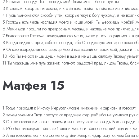
2 Я сказал Господу: Ты - Господь мой; блага мои Тебе не нужны.
3 К святым, которые на земле, и к дивным Твоим - к ним все желание мое
4 Пусть умножаются скорби у тех, которые текут к богу чужому; я не воз
5 Господь есть часть наследия моего и чаши моей. Ты держишь жребий м
6 Межи мои прошли по прекрасным местам, и наследие мое приятно для
7 Благословлю Господа, вразумившего меня; даже и ночью учит меня вну
8 Всегда видел я пред собою Господа, ибо Он одесную меня; не поколеб
9 От того возрадовалось сердце мое и возвеселился язык мой; даже и пло
10 ибо Ты не оставишь души моей в аде и не дашь святому Твоему увидеть
11 Ты укажешь мне путь жизни: полнота радостей пред лицом Твоим, блаже
Матфея 15
1 Тогда приходят к Иисусу Иерусалимские книжники и фарисеи и говорят:
2 зачем ученики Твои преступают предание старцев? ибо не умывают рук св
3 Он же сказал им в ответ: зачем и вы преступаете заповедь Божию ради
4 Ибо Бог заповедал: «почитай отца и мать»; и: «злословящий отца или ма
5 А вы говорите: если кто скажет отцу или матери: «дар Богу то, чем бы ты 