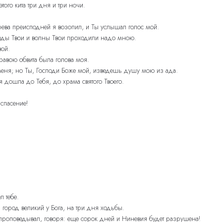
того кита три дня и три ночи.
чрева преисподней я возопил, и Ты услышал голос мой.
 воды Твои и волны Твои проходили надо мною.
вой.
авою обвита была голова моя.
меня; но Ты, Господи Боже мой, изведешь душу мою из ада.
 дошла до Тебя, до храма святого Твоего.
 спасение!
л тебе.
город великий у Бога, на три дня ходьбы.
 проповедывал, говоря: еще сорок дней и Ниневия будет разрушена!