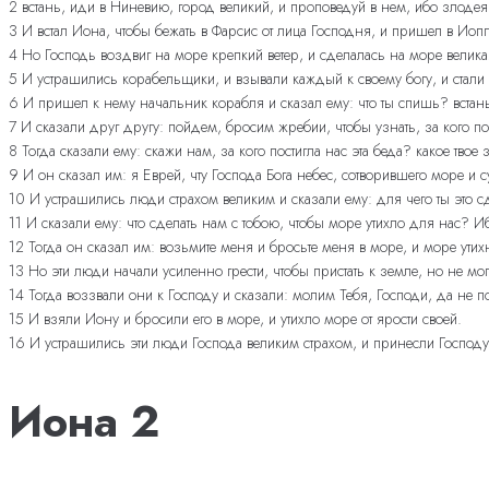
2 встань, иди в Ниневию, город великий, и проповедуй в нем, ибо злод
3 И встал Иона, чтобы бежать в Фарсис от лица Господня, и пришел в Иопп
4 Но Господь воздвиг на море крепкий ветер, и сделалась на море великая
5 И устрашились корабельщики, и взывали каждый к своему богу, и стали б
6 И пришел к нему начальник корабля и сказал ему: что ты спишь? встань,
7 И сказали друг другу: пойдем, бросим жребии, чтобы узнать, за кого по
8 Тогда сказали ему: скажи нам, за кого постигла нас эта беда? какое твое 
9 И он сказал им: я Еврей, чту Господа Бога небес, сотворившего море и 
10 И устрашились люди страхом великим и сказали ему: для чего ты это с
11 И сказали ему: что сделать нам с тобою, чтобы море утихло для нас? И
12 Тогда он сказал им: возьмите меня и бросьте меня в море, и море утихн
13 Но эти люди начали усиленно грести, чтобы пристать к земле, но не мо
14 Тогда воззвали они к Господу и сказали: молим Тебя, Господи, да не 
15 И взяли Иону и бросили его в море, и утихло море от ярости своей.
16 И устрашились эти люди Господа великим страхом, и принесли Господу 
Иона 2