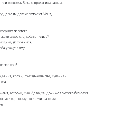
странили заповедь Божию преданием вашим.
дце же их далеко отстоит от Меня;
оскверняет человека.
слышав слово сие, соблазнились?
насадил, искоренится;
 оба упадут в яму.
ргается вон?
еяния, кражи, лжесвидетельства, хуления -
века.
 меня, Господи, сын Давидов, дочь моя жестоко беснуется.
тпусти ее, потому что кричит за нами.
ва.