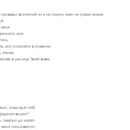
.
лию кровавых возлияний их и не помяну имен их устами моими.
ой.
 меня.
тренность моя.
люсь.
ть моя успокоится в уповании,
 тление,
нство в деснице Твоей вовек.
оих, когда едят хлеб.
 предания вашего?
ть смертью да умрет».
от меня пользовался»,