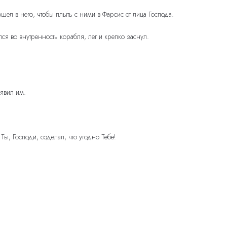
шел в него, чтобы плыть с ними в Фарсис от лица Господа.
лся во внутренность корабля, лег и крепко заснул.
ъявил им.
ы, Господи, соделал, что угодно Тебе!