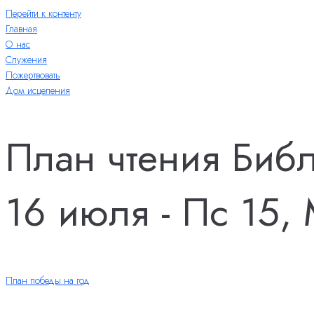
Перейти к контенту
Главная
О нас
Служения
Пожертвовать
Дом исцеления
План чтения Биб
16 июля - Пс 15, 
План победы на год