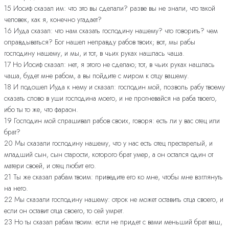
15 Иосиф сказал им: что это вы сделали? разве вы не знали, что такой
человек, как я, конечно угадает?
16 Иуда сказал: что нам сказать господину нашему? что говорить? чем
оправдываться? Бог нашел неправду рабов твоих; вот, мы рабы
господину нашему, и мы, и тот, в чьих руках нашлась чаша.
17 Но Иосиф сказал: нет, я этого не сделаю; тот, в чьих руках нашлась
чаша, будет мне рабом, а вы пойдите с миром к отцу вашему.
18 И подошел Иуда к нему и сказал: господин мой, позволь рабу твоему
сказать слово в уши господина моего, и не прогневайся на раба твоего,
ибо ты то же, что фараон.
19 Господин мой спрашивал рабов своих, говоря: есть ли у вас отец или
брат?
20 Мы сказали господину нашему, что у нас есть отец престарелый, и
младший сын, сын старости, которого брат умер, а он остался один от
матери своей, и отец любит его.
21 Ты же сказал рабам твоим: приведите его ко мне, чтобы мне взглянуть
на него.
22 Мы сказали господину нашему: отрок не может оставить отца своего, и
если он оставит отца своего, то сей умрет.
23 Но ты сказал рабам твоим: если не придет с вами меньший брат ваш,