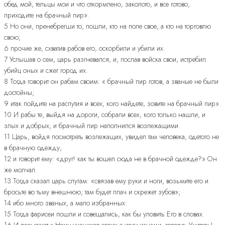
обед мой, тельцы мои и что откормлено, заколото, и все готово;
приходите на брачный пир».
5 Но они, пренебрегши то, пошли, кто на поле свое, а кто на торговлю
свою;
6 прочие же, схватив рабов его, оскорбили и убили их.
7 Услышав о сем, царь разгневался, и, послав войска свои, истребил
убийц оных и сжег город их.
8 Тогда говорит он рабам своим: « брачный пир готов, а званые не были
достойны;
9 итак пойдите на распутия и всех, кого найдете, зовите на брачный пир».
10 И рабы те, выйдя на дороги, собрали всех, кого только нашли, и
злых и добрых; и брачный пир наполнился возлежащими.
11 Царь, войдя посмотреть возлежащих, увидел там человека, одетого не
в брачную одежду,
12 и говорит ему: «друг! как ты вошел сюда не в брачной одежде?» Он
же молчал.
13 Тогда сказал царь слугам: «связав ему руки и ноги, возьмите его и
бросьте во тьму внешнюю; там будет плач и скрежет зубов»;
14 ибо много званых, а мало избранных.
15 Тогда фарисеи пошли и совещались, как бы уловить Его в словах.
16 И посылают к Нему учеников своих с иродианами, говоря: Учитель!