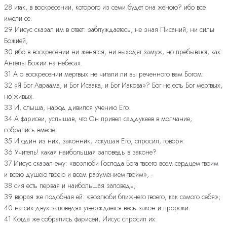
28 итак, в воскресении, которого из семи будет она женою? ибо все
имели ее.
29 Иисус сказал им в ответ: заблуждаетесь, не зная Писаний, ни силы
Божией,
30 ибо в воскресении ни женятся, ни выходят замуж, но пребывают, как
Ангелы Божии на небесах.
31 А о воскресении мертвых не читали ли вы реченного вам Богом:
32 «Я Бог Авраама, и Бог Исаака, и Бог Иакова»? Бог не есть Бог мертвых,
но живых.
33 И, слыша, народ дивился учению Его.
34 А фарисеи, услышав, что Он привел саддукеев в молчание,
собрались вместе.
35 И один из них, законник, искушая Его, спросил, говоря:
36 Учитель! какая наибольшая заповедь в законе?
37 Иисус сказал ему: «возлюби Господа Бога твоего всем сердцем твоим
и всею душею твоею и всем разумением твоим», -
38 сия есть первая и наибольшая заповедь;
39 вторая же подобная ей: «возлюби ближнего твоего, как самого себя»;
40 на сих двух заповедях утверждается весь закон и пророки.
41 Когда же собрались фарисеи, Иисус спросил их: