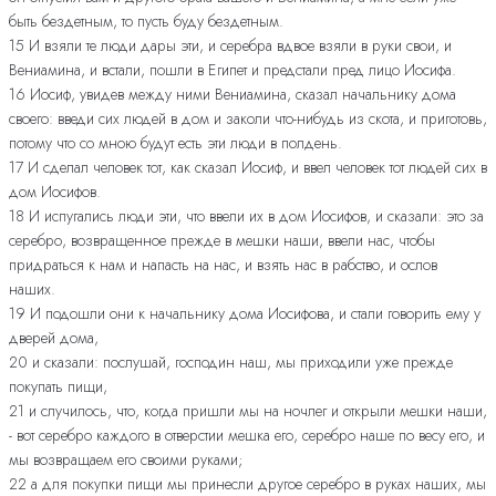
быть бездетным, то пусть буду бездетным.
15 И взяли те люди дары эти, и серебра вдвое взяли в руки свои, и
Вениамина, и встали, пошли в Египет и предстали пред лицо Иосифа.
16 Иосиф, увидев между ними Вениамина, сказал начальнику дома
своего: введи сих людей в дом и заколи что-нибудь из скота, и приготовь,
потому что со мною будут есть эти люди в полдень.
17 И сделал человек тот, как сказал Иосиф, и ввел человек тот людей сих в
дом Иосифов.
18 И испугались люди эти, что ввели их в дом Иосифов, и сказали: это за
серебро, возвращенное прежде в мешки наши, ввели нас, чтобы
придраться к нам и напасть на нас, и взять нас в рабство, и ослов
наших.
19 И подошли они к начальнику дома Иосифова, и стали говорить ему у
дверей дома,
20 и сказали: послушай, господин наш, мы приходили уже прежде
покупать пищи,
21 и случилось, что, когда пришли мы на ночлег и открыли мешки наши,
- вот серебро каждого в отверстии мешка его, серебро наше по весу его, и
мы возвращаем его своими руками;
22 а для покупки пищи мы принесли другое серебро в руках наших, мы