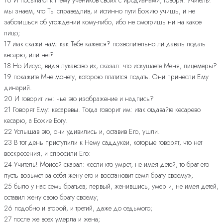
мы знаем, что Ты справедлив, и истинно пути Божию учишь, и не
заботишься об угождении кому-либо, ибо не смотришь ни на какое
лицо;
17 итак скажи нам: как Тебе кажется? позволительно ли давать подать
кесарю, или нет?
18 Но Иисус, видя лукавство их, сказал: что искушаете Меня, лицемеры?
19 покажите Мне монету, которою платится подать. Они принесли Ему
динарий.
20 И говорит им: чье это изображение и надпись?
21 Говорят Ему: кесаревы. Тогда говорит им: итак отдавайте кесарево
кесарю, а Божие Богу.
22 Услышав это, они удивились и, оставив Его, ушли.
23 В тот день приступили к Нему саддукеи, которые говорят, что нет
воскресения, и спросили Его:
24 Учитель! Моисей сказал: «если кто умрет, не имея детей, то брат его
пусть возьмет за себя жену его и восстановит семя брату своему»;
25 было у нас семь братьев; первый, женившись, умер и, не имея детей,
оставил жену свою брату своему;
26 подобно и второй, и третий, даже до седьмого;
27 после же всех умерла и жена;