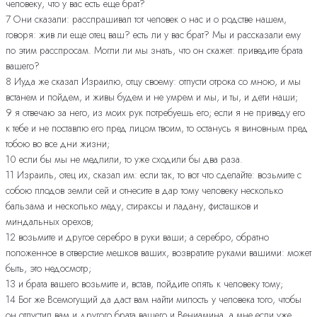
человеку, что у вас есть еще брат?
7 Они сказали: расспрашивал тот человек о нас и о родстве нашем,
говоря: жив ли еще отец ваш? есть ли у вас брат? Мы и рассказали ему
по этим расспросам. Могли ли мы знать, что он скажет: приведите брата
вашего?
8 Иуда же сказал Израилю, отцу своему: отпусти отрока со мною, и мы
встанем и пойдем, и живы будем и не умрем и мы, и ты, и дети наши;
9 я отвечаю за него, из моих рук потребуешь его; если я не приведу его
к тебе и не поставлю его пред лицом твоим, то останусь я виновным пред
тобою во все дни жизни;
10 если бы мы не медлили, то уже сходили бы два раза.
11 Израиль, отец их, сказал им: если так, то вот что сделайте: возьмите с
собою плодов земли сей и отнесите в дар тому человеку несколько
бальзама и несколько меду, стираксы и ладану, фисташков и
миндальных орехов;
12 возьмите и другое серебро в руки ваши; а серебро, обратно
положенное в отверстие мешков ваших, возвратите руками вашими: может
быть, это недосмотр;
13 и брата вашего возьмите и, встав, пойдите опять к человеку тому;
14 Бог же Всемогущий да даст вам найти милость у человека того, чтобы
он отпустил вам и другого брата вашего и Вениамина, а мне если уже