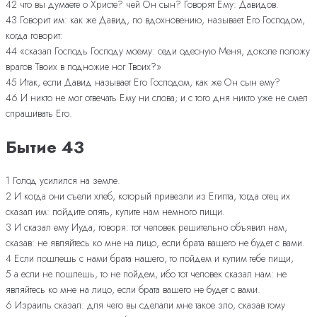
42 что вы думаете о Христе? чей Он сын? Говорят Ему: Давидов.
43 Говорит им: как же Давид, по вдохновению, называет Его Господом,
когда говорит:
44 «сказал Господь Господу моему: седи одесную Меня, доколе положу
врагов Твоих в подножие ног Твоих?»
45 Итак, если Давид называет Его Господом, как же Он сын ему?
46 И никто не мог отвечать Ему ни слова; и с того дня никто уже не смел
спрашивать Его.
Бытие 43
1 Голод усилился на земле.
2 И когда они съели хлеб, который привезли из Египта, тогда отец их
сказал им: пойдите опять, купите нам немного пищи.
3 И сказал ему Иуда, говоря: тот человек решительно объявил нам,
сказав: не являйтесь ко мне на лицо, если брата вашего не будет с вами.
4 Если пошлешь с нами брата нашего, то пойдем и купим тебе пищи,
5 а если не пошлешь, то не пойдем, ибо тот человек сказал нам: не
являйтесь ко мне на лицо, если брата вашего не будет с вами.
6 Израиль сказал: для чего вы сделали мне такое зло, сказав тому