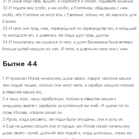
31 И умыв лицо свое, вышел, и скрепился и сказал: подавайте кушанье.
32 И подали ему особо, и им особо, и Египтянам, обедавшим с ним,
особо, ибо Египтяне не могут есть с Евреями, потому что это мерзость для
Египтян.
33 И сели они пред ним, первородный по первородству его, и младший
по молодости его, и дивились эти люди друг пред другом.
34 И посылались им кушанья от него, и доля Вениамина была впятеро
больше долей каждого из них. И пили, и довольно пили они с ним.
Бытие 44
1 И приказал Иосиф начальнику дома своего, говоря: наполни мешки
этих людей пищею, сколько они могут нести, и серебро каждого положи
в отверстие мешка его,
2 а чашу мою, чашу серебряную, положи в отверстие мешка к
младшему вместе с серебром за купленный им хлеб. И сделал тот по
слову Иосифа, которое сказал он.
3 Утром, когда рассвело, эти люди были отпущены, они и ослы их.
4 Еще не далеко отошли они от города, как Иосиф сказал начальнику
дома своего: ступай, догоняй этих людей и, когда догонишь, скажи им: