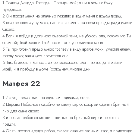
1 Псалом Давида. Господь - Пастырь мой; я ни в чем не буду
нуждаться:
2 Он покоит меня на злачных пажитях и водит меня к водам тихим,
3 подкрепляет душу мою, направляет меня на стези правды ради имени
Своего.
4 Если я пойду и долиною смертной тени, не убоюсь зла, потому что Ты
со мной; Твой жезл и Твой посох - они успокаивают меня.
5 Ты приготовил предо мною трапезу в виду врагов моих; умастил елеем
голову мою; чаша моя преисполнена.
6 Так, благость и милость да сопровождают меня во все дни жизни
моей, и я пребуду в доме Господнем многие дни.
Матфея 22
1 Иисус, продолжая говорить им притчами, сказал:
2 Царство Небесное подобно человеку царю, который сделал брачный
пир для сына своего
3 и послал рабов своих звать званых на брачный пир; и не хотели
придти.
4 Опять послал других рабов, сказав: скажите званым: «вот, я приготовил