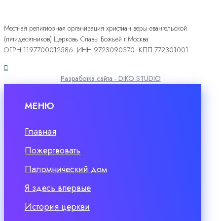
Местная религиозная организация христиан веры евангельской
(пятидесятников) Церковь Славы Божьей г.Москва
ОГРН 1197700012586 ИНН 9723090370 КПП 772301001
Разработка сайта - DIKO STUDIO
МЕНЮ
Главная
Пожертвовать
Паломнический дом
Я здесь впервые
История церкви