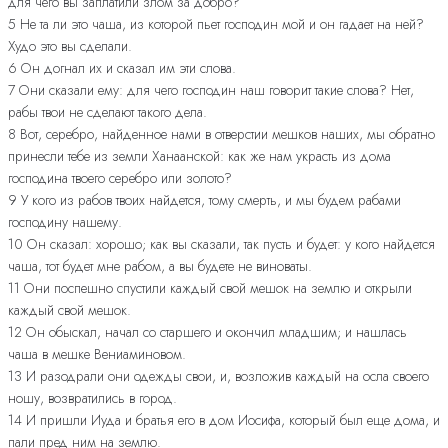
для чего вы заплатили злом за добро?
5 Не та ли это чаша, из которой пьет господин мой и он гадает на ней?
Худо это вы сделали.
6 Он догнал их и сказал им эти слова.
7 Они сказали ему: для чего господин наш говорит такие слова? Нет,
рабы твои не сделают такого дела.
8 Вот, серебро, найденное нами в отверстии мешков наших, мы обратно
принесли тебе из земли Ханаанской: как же нам украсть из дома
господина твоего серебро или золото?
9 У кого из рабов твоих найдется, тому смерть, и мы будем рабами
господину нашему.
10 Он сказал: хорошо; как вы сказали, так пусть и будет: у кого найдется
чаша, тот будет мне рабом, а вы будете не виноваты.
11 Они поспешно спустили каждый свой мешок на землю и открыли
каждый свой мешок.
12 Он обыскал, начал со старшего и окончил младшим; и нашлась
чаша в мешке Вениаминовом.
13 И разодрали они одежды свои, и, возложив каждый на осла своего
ношу, возвратились в город.
14 И пришли Иуда и братья его в дом Иосифа, который был еще дома, и
пали пред ним на землю.