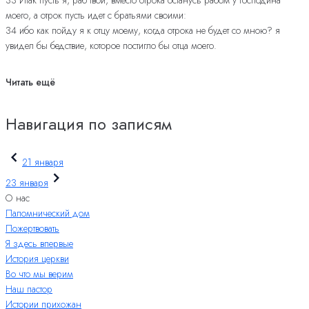
моего, а отрок пусть идет с братьями своими:
34 ибо как пойду я к отцу моему, когда отрока не будет со мною? я
увидел бы бедствие, которое постигло бы отца моего.
Читать ещё
Навигация по записям
21 января
23 января
О нас
Паломнический дом
Пожертвовать
Я здесь впервые
История церкви
Во что мы верим
Наш пастор
Истории прихожан