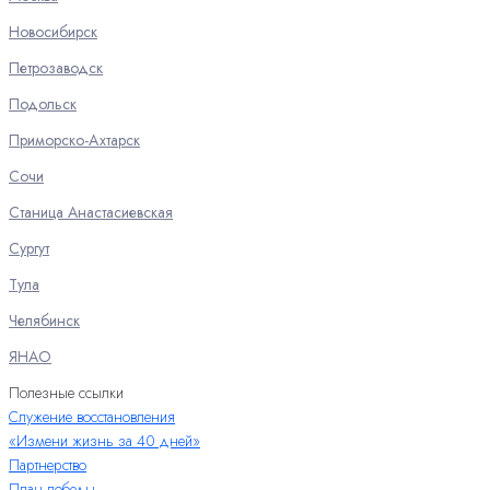
Новосибирск
Петрозаводск
Подольск
Приморско-Ахтарск
Сочи
Станица Анастасиевская
Сургут
Тула
Челябинск
ЯНАО
Полезные ссылки
Служение восстановления
«Измени жизнь за 40 дней»
Партнерство
План победы