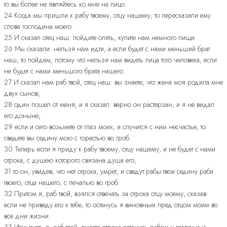
то вы более не являйтесь ко мне на лицо.
24 Когда мы пришли к рабу твоему, отцу нашему, то пересказали ему
слова господина моего.
25 И сказал отец наш: пойдите опять, купите нам немного пищи.
26 Мы сказали: нельзя нам идти; а если будет с нами меньший брат
наш, то пойдем; потому что нельзя нам видеть лица того человека, если
не будет с нами меньшого брата нашего.
27 И сказал нам раб твой, отец наш: вы знаете, что жена моя родила мне
двух сынов;
28 один пошел от меня, и я сказал: верно он растерзан; и я не видал
его доныне;
29 если и сего возьмете от глаз моих, и случится с ним несчастье, то
сведете вы седину мою с горестью во гроб.
30 Теперь если я приду к рабу твоему, отцу нашему, и не будет с нами
отрока, с душею которого связана душа его,
31 то он, увидев, что нет отрока, умрет; и сведут рабы твои седину раба
твоего, отца нашего, с печалью во гроб.
32 Притом я, раб твой, взялся отвечать за отрока отцу моему, сказав:
если не приведу его к тебе, то останусь я виновным пред отцом моим во
все дни жизни.
33 Итак пусть я, раб твой, вместо отрока останусь рабом у господина