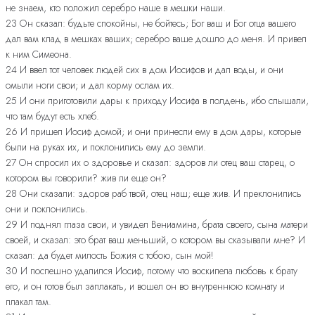
не знаем, кто положил серебро наше в мешки наши.
23 Он сказал: будьте спокойны, не бойтесь; Бог ваш и Бог отца вашего
дал вам клад в мешках ваших; серебро ваше дошло до меня. И привел
к ним Симеона.
24 И ввел тот человек людей сих в дом Иосифов и дал воды, и они
омыли ноги свои; и дал корму ослам их.
25 И они приготовили дары к приходу Иосифа в полдень, ибо слышали,
что там будут есть хлеб.
26 И пришел Иосиф домой; и они принесли ему в дом дары, которые
были на руках их, и поклонились ему до земли.
27 Он спросил их о здоровье и сказал: здоров ли отец ваш старец, о
котором вы говорили? жив ли еще он?
28 Они сказали: здоров раб твой, отец наш; еще жив. И преклонились
они и поклонились.
29 И поднял глаза свои, и увидел Вениамина, брата своего, сына матери
своей, и сказал: это брат ваш меньший, о котором вы сказывали мне? И
сказал: да будет милость Божия с тобою, сын мой!
30 И поспешно удалился Иосиф, потому что воскипела любовь к брату
его, и он готов был заплакать, и вошел он во внутреннюю комнату и
плакал там.