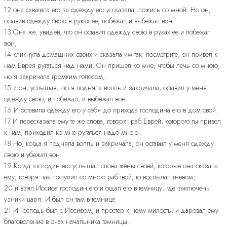
12 она схватила его за одежду его и сказала: ложись со мной. Но он,
оставив одежду свою в руках ее, побежал и выбежал вон.
13 Она же, увидев, что он оставил одежду свою в руках ее и побежал
вон,
14 кликнула домашних своих и сказала им так: посмотрите, он привел к
нам Еврея ругаться над нами. Он пришел ко мне, чтобы лечь со мною,
но я закричала громким голосом,
15 и он, услышав, что я подняла вопль и закричала, оставил у меня
одежду свою, и побежал, и выбежал вон.
16 И оставила одежду его у себя до прихода господина его в дом свой.
17 И пересказала ему те же слова, говоря: раб Еврей, которого ты привел
к нам, приходил ко мне ругаться надо мною.
18 Но, когда я подняла вопль и закричала, он оставил у меня одежду
свою и убежал вон.
19 Когда господин его услышал слова жены своей, которые она сказала
ему, говоря: так поступил со мною раб твой, то воспылал гневом;
20 и взял Иосифа господин его и отдал его в темницу, где заключены
узники царя. И был он там в темнице.
21 И Господь был с Иосифом, и простер к нему милость, и даровал ему
благоволение в очах начальника темницы.