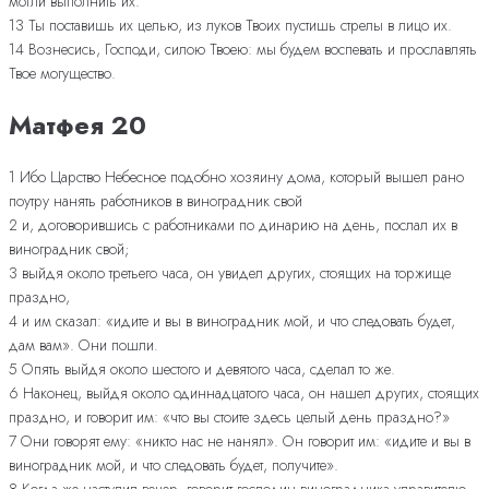
могли выполнить их.
13 Ты поставишь их целью, из луков Твоих пустишь стрелы в лицо их.
14 Вознесись, Господи, силою Твоею: мы будем воспевать и прославлять
Твое могущество.
Матфея 20
1 Ибо Царство Небесное подобно хозяину дома, который вышел рано
поутру нанять работников в виноградник свой
2 и, договорившись с работниками по динарию на день, послал их в
виноградник свой;
3 выйдя около третьего часа, он увидел других, стоящих на торжище
праздно,
4 и им сказал: «идите и вы в виноградник мой, и что следовать будет,
дам вам». Они пошли.
5 Опять выйдя около шестого и девятого часа, сделал то же.
6 Наконец, выйдя около одиннадцатого часа, он нашел других, стоящих
праздно, и говорит им: «что вы стоите здесь целый день праздно?»
7 Они говорят ему: «никто нас не нанял». Он говорит им: «идите и вы в
виноградник мой, и что следовать будет, получите».
8 Когда же наступил вечер, говорит господин виноградника управителю