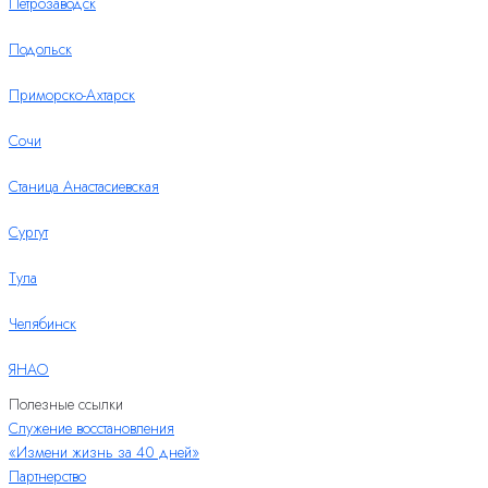
Петрозаводск
Подольск
Приморско-Ахтарск
Сочи
Станица Анастасиевская
Сургут
Тула
Челябинск
ЯНАО
Полезные ссылки
Служение восстановления
«Измени жизнь за 40 дней»
Партнерство