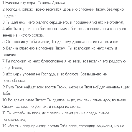
1 Начальнику хора. Псалом Давида.
2 Господи! силою Твоею веселится царь и о спасении Твоем безмерно
радуется.
3 Ты дал ему, чего желало сердце его, и прошения уст его не отринул,
4 ибо Ты встретил его благословениями благости, возложил на голову его
венец из чистого золота.
5 Он просил у Тебя жизни; Ты дал ему долгоденствие на век и век.
6 Велика слава его в спасении Твоем; Ты возложил на него честь и
величие.
7 Ты положил на него благословения на веки, возвеселил его радостью
лица Твоего,
8 ибо царь уповает на Господа, и во благости Всевышнего не
поколеблется.
9 Рука Твоя найдет всех врагов Твоих, десница Твоя найдет ненавидящих
Тебя.
10 Во время гнева Твоего Ты сделаешь их, как печь огненную; во гневе
Своем Господь погубит их, и пожрет их огонь.
11 Ты истребишь плод их с земли и семя их - из среды сынов
человеческих,
12 ибо они предприняли против Тебя злое, составили замыслы, но не