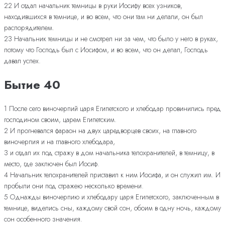
22 И отдал начальник темницы в руки Иосифу всех узников,
находившихся в темнице, и во всем, что они там ни делали, он был
распорядителем.
23 Начальник темницы и не смотрел ни за чем, что было у него в руках,
потому что Господь был с Иосифом, и во всем, что он делал, Господь
давал успех.
Бытие 40
1 После сего виночерпий царя Египетского и хлебодар провинились пред
господином своим, царем Египетским.
2 И прогневался фараон на двух царедворцев своих, на главного
виночерпия и на главного хлебодара,
3 и отдал их под стражу в дом начальника телохранителей, в темницу, в
место, где заключен был Иосиф.
4 Начальник телохранителей приставил к ним Иосифа, и он служил им. И
пробыли они под стражею несколько времени.
5 Однажды виночерпию и хлебодару царя Египетского, заключенным в
темнице, виделись сны, каждому свой сон, обоим в одну ночь, каждому
сон особенного значения.