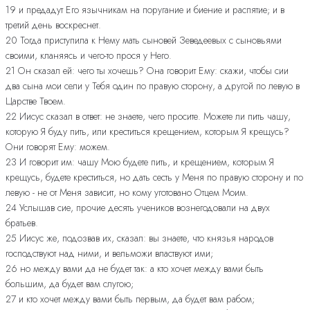
19 и предадут Его язычникам на поругание и биение и распятие; и в
третий день воскреснет.
20 Тогда приступила к Нему мать сыновей Зеведеевых с сыновьями
своими, кланяясь и чего-то прося у Него.
21 Он сказал ей: чего ты хочешь? Она говорит Ему: скажи, чтобы сии
два сына мои сели у Тебя один по правую сторону, а другой по левую в
Царстве Твоем.
22 Иисус сказал в ответ: не знаете, чего просите. Можете ли пить чашу,
которую Я буду пить, или креститься крещением, которым Я крещусь?
Они говорят Ему: можем.
23 И говорит им: чашу Мою будете пить, и крещением, которым Я
крещусь, будете креститься, но дать сесть у Меня по правую сторону и по
левую - не от Меня зависит, но кому уготовано Отцем Моим.
24 Услышав сие, прочие десять учеников вознегодовали на двух
братьев.
25 Иисус же, подозвав их, сказал: вы знаете, что князья народов
господствуют над ними, и вельможи властвуют ими;
26 но между вами да не будет так: а кто хочет между вами быть
большим, да будет вам слугою;
27 и кто хочет между вами быть первым, да будет вам рабом;