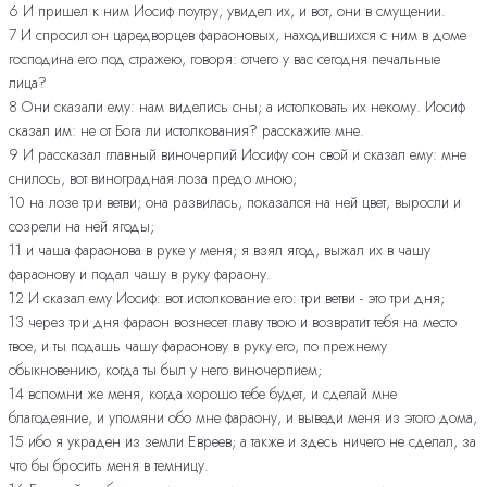
6 И пришел к ним Иосиф поутру, увидел их, и вот, они в смущении.
7 И спросил он царедворцев фараоновых, находившихся с ним в доме
господина его под стражею, говоря: отчего у вас сегодня печальные
лица?
8 Они сказали ему: нам виделись сны; а истолковать их некому. Иосиф
сказал им: не от Бога ли истолкования? расскажите мне.
9 И рассказал главный виночерпий Иосифу сон свой и сказал ему: мне
снилось, вот виноградная лоза предо мною;
10 на лозе три ветви; она развилась, показался на ней цвет, выросли и
созрели на ней ягоды;
11 и чаша фараонова в руке у меня; я взял ягод, выжал их в чашу
фараонову и подал чашу в руку фараону.
12 И сказал ему Иосиф: вот истолкование его: три ветви - это три дня;
13 через три дня фараон вознесет главу твою и возвратит тебя на место
твое, и ты подашь чашу фараонову в руку его, по прежнему
обыкновению, когда ты был у него виночерпием;
14 вспомни же меня, когда хорошо тебе будет, и сделай мне
благодеяние, и упомяни обо мне фараону, и выведи меня из этого дома,
15 ибо я украден из земли Евреев; а также и здесь ничего не сделал, за
что бы бросить меня в темницу.