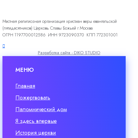
Местная религиозная организация христиан веры евангельской
(пятидесятников) Церковь Славы Божьей г.Москва
ОГРН 1197700012586 ИНН 9723090370 КПП 772301001
Разработка сайта - DIKO STUDIO
МЕНЮ
Главная
Пожертвовать
Паломнический дом
Я здесь впервые
История церкви