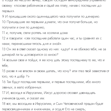
своему: «позови работников и отдай им плату, начав с последних до
первых».
9 И пришедшие около одиннадцатого часа получили по динарию.
10 Пришедшие же первыми думали, что они получат больше, но
получили и они по динарию;
11 и, получив, стали роптать на хозяина дома
12 и говорили: «эти последние работали один час, и ты сравнял их с
нами, перенесшими тягость дня и зной».
13 Он же в ответ сказал одному из них: «друг! я не обижаю тебя; не за
динарий ли ты договорился со мною?
14 возьми свое и пойди; я же хочу дать этому последнему то же, что и
тебе;
15 разве я не властен в своем делать, что хочу? или глаз твой завистлив от
того, что я добр ?»
16 Так будут последние первыми, и первые последними, ибо много
званых, а мало избранных.
17 И, восходя в Иерусалим, Иисус дорогою отозвал двенадцать
учеников одних, и сказал им:
18 вот, мы восходим в Иерусалим, и Сын Человеческий предан будет
первосвященникам и книжникам, и осудят Его на смерть;