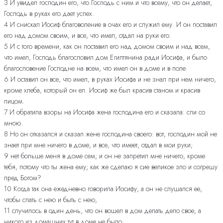
3 И увидел господин его, что Господь с ним и что всему, что он делает,
Господь в руках его дает успех.
4 И снискал Иосиф благоволение в очах его и служил ему. И он поставил
его над домом своим, и все, что имел, отдал на руки его.
5 И с того времени, как он поставил его над домом своим и над всем,
что имел, Господь благословил дом Египтянина ради Иосифа, и было
благословение Господне на всем, что имел он в доме и в поле.
6 И оставил он все, что имел, в руках Иосифа и не знал при нем ничего,
кроме хлеба, который он ел. Иосиф же был красив станом и красив
лицом.
7 И обратила взоры на Иосифа жена господина его и сказала: спи со
мною.
8 Но он отказался и сказал жене господина своего: вот, господин мой не
знает при мне ничего в доме, и все, что имеет, отдал в мои руки;
9 нет больше меня в доме сем; и он не запретил мне ничего, кроме
тебя, потому что ты жена ему; как же сделаю я сие великое зло и согрешу
пред Богом?
10 Когда так она ежедневно говорила Иосифу, а он не слушался ее,
чтобы спать с нею и быть с нею,
11 случилось в один день, что он вошел в дом делать дело свое, а
никого из домашних тут в доме не было;