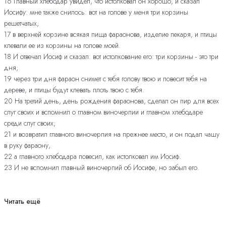
16 Главный хлебодар увидел, что истолковал он хорошо, и сказал
Иосифу: мне также снилось: вот на голове у меня три корзины
решетчатых;
17 в верхней корзине всякая пища фараонова, изделие пекаря, и птицы
клевали ее из корзины на голове моей.
18 И отвечал Иосиф и сказал: вот истолкование его: три корзины - это три
дня;
19 через три дня фараон снимет с тебя голову твою и повесит тебя на
дереве, и птицы будут клевать плоть твою с тебя.
20 На третий день, день рождения фараонова, сделал он пир для всех
слуг своих и вспомнил о главном виночерпии и главном хлебодаре
среди слуг своих;
21 и возвратил главного виночерпия на прежнее место, и он подал чашу
в руку фараону,
22 а главного хлебодара повесил, как истолковал им Иосиф.
23 И не вспомнил главный виночерпий об Иосифе, но забыл его.
Читать ещё