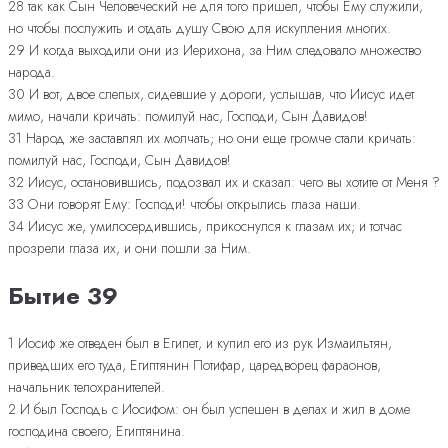
28 так как Сын Человеческий не для того пришел, чтобы Ему служили,
но чтобы послужить и отдать душу Свою для искупления многих.
29 И когда выходили они из Иерихона, за Ним следовало множество
народа.
30 И вот, двое слепых, сидевшие у дороги, услышав, что Иисус идет
мимо, начали кричать: помилуй нас, Господи, Сын Давидов!
31 Народ же заставлял их молчать; но они еще громче стали кричать:
помилуй нас, Господи, Сын Давидов!
32 Иисус, остановившись, подозвал их и сказал: чего вы хотите от Меня ?
33 Они говорят Ему: Господи! чтобы открылись глаза наши.
34 Иисус же, умилосердившись, прикоснулся к глазам их; и тотчас
прозрели глаза их, и они пошли за Ним.
Бытие 39
1 Иосиф же отведен был в Египет, и купил его из рук Измаильтян,
приведших его туда, Египтянин Потифар, царедворец фараонов,
начальник телохранителей.
2 И был Господь с Иосифом: он был успешен в делах и жил в доме
господина своего, Египтянина.