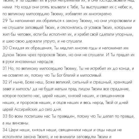
ними. Но когда они опять взывали к Тебе, Ты выслушивал их с небес и,
по великому милосердию Твоему, избавлял их многократно.
29 Ты напоминал им обратиться к закону Твоему, но они упорствовали и
не слушали заповедей Твоих, и отклонялись от уставов Твоих, которыми
жил бы человек, если бы исполнял их, и хребет свой сделали упорным,
и шею свою держали упруго, и не слушали.
30 Ожидая их обращения, Ты медлил многие годы и напоминал им
Духом Твоим чрез пророков Твоих, но они не слушали. И Ты предал их
в руки иноземных народов.
31 Но, по великому милосердию Твоему, Ты не истребил их до конца, и
не оставлял их, потому что Ты Бог благий и милостивый.
32 И ныне, Боже наш, Боже великий, сильный и страшный, хранящий
завет и милость! да не будет малым пред лицом Твоим все страдание,
которое постигло нас, царей наших, князей наших, и священников
наших, и пророков наших, и отцов наших и весь народ Твой от дней
царей Ассирийских до сего дня.
33 Во всем постигшем нас Ты праведен, потому что Ты делал по правде,
а мы виновны.
34 Цари наши, князья наши, священники наши и отцы наши не
исполняли закона Твоего, и не внимали заповедям Твоим и