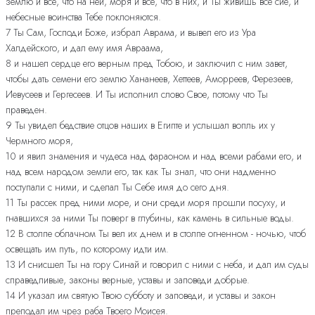
землю и все, что на ней, моря и все, что в них, и Ты живишь все сие, и
небесные воинства Тебе поклоняются.
7 Ты Сам, Господи Боже, избрал Аврама, и вывел его из Ура
Халдейского, и дал ему имя Авраама,
8 и нашел сердце его верным пред Тобою, и заключил с ним завет,
чтобы дать семени его землю Хананеев, Хеттеев, Аморреев, Ферезеев,
Иевусеев и Гергесеев. И Ты исполнил слово Свое, потому что Ты
праведен.
9 Ты увидел бедствие отцов наших в Египте и услышал вопль их у
Чермного моря,
10 и явил знамения и чудеса над фараоном и над всеми рабами его, и
над всем народом земли его, так как Ты знал, что они надменно
поступали с ними, и сделал Ты Себе имя до сего дня.
11 Ты рассек пред ними море, и они среди моря прошли посуху, и
гнавшихся за ними Ты поверг в глубины, как камень в сильные воды.
12 В столпе облачном Ты вел их днем и в столпе огненном - ночью, чтоб
освещать им путь, по которому идти им.
13 И снисшел Ты на гору Синай и говорил с ними с неба, и дал им суды
справедливые, законы верные, уставы и заповеди добрые.
14 И указал им святую Твою субботу и заповеди, и уставы и закон
преподал им чрез раба Твоего Моисея.