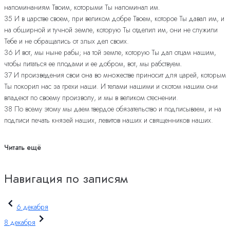
напоминаниям Твоим, которыми Ты напоминал им.
35 И в царстве своем, при великом добре Твоем, которое Ты давал им, и
на обширной и тучной земле, которую Ты отделил им, они не служили
Тебе и не обращались от злых дел своих.
36 И вот, мы ныне рабы; на той земле, которую Ты дал отцам нашим,
чтобы питаться ее плодами и ее добром, вот, мы рабствуем.
37 И произведения свои она во множестве приносит для царей, которым
Ты покорил нас за грехи наши. И телами нашими и скотом нашим они
владеют по своему произволу, и мы в великом стеснении.
38 По всему этому мы даем твердое обязательство и подписываем, и на
подписи печать князей наших, левитов наших и священников наших.
Читать ещё
Навигация по записям
6 декабря
8 декабря