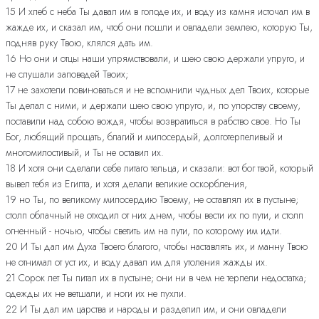
15 И хлеб с неба Ты давал им в голоде их, и воду из камня источал им в
жажде их, и сказал им, чтоб они пошли и овладели землею, которую Ты,
подняв руку Твою, клялся дать им.
16 Но они и отцы наши упрямствовали, и шею свою держали упруго, и
не слушали заповедей Твоих;
17 не захотели повиноваться и не вспомнили чудных дел Твоих, которые
Ты делал с ними, и держали шею свою упруго, и, по упорству своему,
поставили над собою вождя, чтобы возвратиться в рабство свое. Но Ты
Бог, любящий прощать, благий и милосердый, долготерпеливый и
многомилостивый, и Ты не оставил их.
18 И хотя они сделали себе литаго тельца, и сказали: вот бог твой, который
вывел тебя из Египта, и хотя делали великие оскорбления,
19 но Ты, по великому милосердию Твоему, не оставлял их в пустыне;
столп облачный не отходил от них днем, чтобы вести их по пути, и столп
огненный - ночью, чтобы светить им на пути, по которому им идти.
20 И Ты дал им Духа Твоего благого, чтобы наставлять их, и манну Твою
не отнимал от уст их, и воду давал им для утоления жажды их.
21 Сорок лет Ты питал их в пустыне; они ни в чем не терпели недостатка;
одежды их не ветшали, и ноги их не пухли.
22 И Ты дал им царства и народы и разделил им, и они овладели