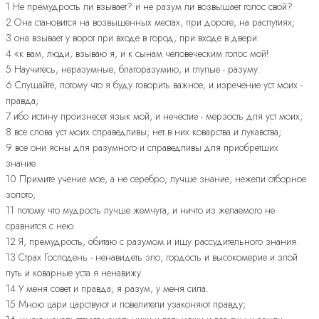
1 Не премудрость ли взывает? и не разум ли возвышает голос свой?
2 Она становится на возвышенных местах, при дороге, на распутиях;
3 она взывает у ворот при входе в город, при входе в двери:
4 «к вам, люди, взываю я, и к сынам человеческим голос мой!
5 Научитесь, неразумные, благоразумию, и глупые - разуму.
6 Слушайте, потому что я буду говорить важное, и изречение уст моих -
правда;
7 ибо истину произнесет язык мой, и нечестие - мерзость для уст моих;
8 все слова уст моих справедливы; нет в них коварства и лукавства;
9 все они ясны для разумного и справедливы для приобретших
знание.
10 Примите учение мое, а не серебро; лучше знание, нежели отборное
золото;
11 потому что мудрость лучше жемчуга, и ничто из желаемого не
сравнится с нею.
12 Я, премудрость, обитаю с разумом и ищу рассудительного знания.
13 Страх Господень - ненавидеть зло; гордость и высокомерие и злой
путь и коварные уста я ненавижу.
14 У меня совет и правда; я разум, у меня сила.
15 Мною цари царствуют и повелители узаконяют правду;