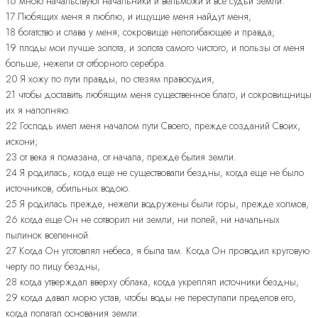
16 мною начальствуют начальники и вельможи и все судьи земли.
17 Любящих меня я люблю, и ищущие меня найдут меня;
18 богатство и слава у меня, сокровище непогибающее и правда;
19 плоды мои лучше золота, и золота самого чистого, и пользы от меня
больше, нежели от отборного серебра.
20 Я хожу по пути правды, по стезям правосудия,
21 чтобы доставить любящим меня существенное благо, и сокровищницы
их я наполняю.
22 Господь имел меня началом пути Своего, прежде созданий Своих,
искони;
23 от века я помазана, от начала, прежде бытия земли.
24 Я родилась, когда еще не существовали бездны, когда еще не было
источников, обильных водою.
25 Я родилась прежде, нежели водружены были горы, прежде холмов,
26 когда еще Он не сотворил ни земли, ни полей, ни начальных
пылинок вселенной.
27 Когда Он уготовлял небеса, я была там. Когда Он проводил круговую
черту по лицу бездны,
28 когда утверждал вверху облака, когда укреплял источники бездны,
29 когда давал морю устав, чтобы воды не переступали пределов его,
когда полагал основания земли: