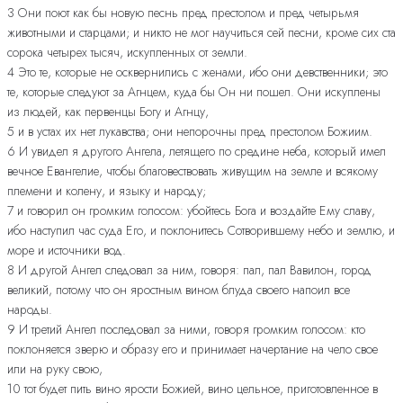
3 Они поют как бы новую песнь пред престолом и пред четырьмя
животными и старцами; и никто не мог научиться сей песни, кроме сих ста
сорока четырех тысяч, искупленных от земли.
4 Это те, которые не осквернились с женами, ибо они девственники; это
те, которые следуют за Агнцем, куда бы Он ни пошел. Они искуплены
из людей, как первенцы Богу и Агнцу,
5 и в устах их нет лукавства; они непорочны пред престолом Божиим.
6 И увидел я другого Ангела, летящего по средине неба, который имел
вечное Евангелие, чтобы благовествовать живущим на земле и всякому
племени и колену, и языку и народу;
7 и говорил он громким голосом: убойтесь Бога и воздайте Ему славу,
ибо наступил час суда Его, и поклонитесь Сотворившему небо и землю, и
море и источники вод.
8 И другой Ангел следовал за ним, говоря: пал, пал Вавилон, город
великий, потому что он яростным вином блуда своего напоил все
народы.
9 И третий Ангел последовал за ними, говоря громким голосом: кто
поклоняется зверю и образу его и принимает начертание на чело свое
или на руку свою,
10 тот будет пить вино ярости Божией, вино цельное, приготовленное в