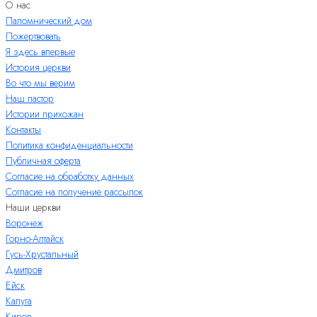
О нас
Паломнический дом
Пожертвовать
Я здесь впервые
История церкви
Во что мы верим
Наш пастор
Истории прихожан
Контакты
Политика конфиденциальности
Публичная оферта
Согласие на обработку данных
Согласие на получение рассылок
Наши церкви
Воронеж
Горно-Алтайск
Гусь-Хрустальный
Дмитров
Ейск
Калуга
Киров