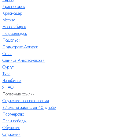
Красногорск
Краснодар
Москва
Новосибирск
Петрозаводск
Подольск
Приморско-Ахтарск
Сочи
Станица Анастасиевская
Сургут
Тула
Челябинск
ЯНАО
Полезные ссылки
Служение восстановления
«Измени жизнь за 40 дней»
Партнерство
План победы
Обучение
Служения