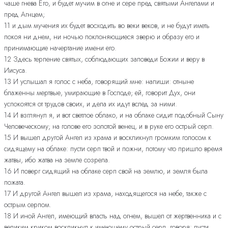
чаше гнева Его, и будет мучим в огне и сере пред святыми Ангелами и
пред Агнцем;
11 и дым мучения их будет восходить во веки веков, и не будут иметь
покоя ни днем, ни ночью поклоняющиеся зверю и образу его и
принимающие начертание имени его.
12 Здесь терпение святых, соблюдающих заповеди Божии и веру в
Иисуса.
13 И услышал я голос с неба, говорящий мне: напиши: отныне
блаженны мертвые, умирающие в Господе; ей, говорит Дух, они
успокоятся от трудов своих, и дела их идут вслед за ними.
14 И взглянул я, и вот светлое облако, и на облаке сидит подобный Сыну
Человеческому; на голове его золотой венец, и в руке его острый серп.
15 И вышел другой Ангел из храма и воскликнул громким голосом к
сидящему на облаке: пусти серп твой и пожни, потому что пришло время
жатвы, ибо жатва на земле созрела.
16 И поверг сидящий на облаке серп свой на землю, и земля была
пожата.
17 И другой Ангел вышел из храма, находящегося на небе, также с
острым серпом.
18 И иной Ангел, имеющий власть над огнем, вышел от жертвенника и с
великим криком воскликнул к имеющему острый серп, говоря: пусти