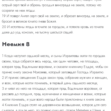
острый серп твой и обрежь гроздья винограда на земле, потому что
созрели на нем ягоды.
19 И поверг Ангел серп свой на землю, и обрезал виноград на земле, и
бросил в великое точило гнева Божия.
20 И истоптаны ягоды в точиле за городом, и потекла кровь из точила
даже до узд конских, на тысячу шестьсот стадий.
Неемия 8
1 Когда наступил седьмой месяц, и сыны Израилевы жили по городам
своим, тогда собрался весь народ, как один человек, на площадь,
которая пред Водяными воротами, и сказали книжнику Ездре, чтобы он
принес книгу закона Моисеева, который заповедал Господь Израилю.
2 И принес священник Ездра закон пред собрание мужчин и женщин,
и всех, которые могли понимать, в первый день седьмого месяца;
3 и читал из него на площади, которая пред Водяными воротами, от
рассвета до полудня, пред мужчинами и женщинами и всеми, которые
могли понимать; и уши всего народа были приклонены к книге закона.
4 Книжник Ездра стоял на деревянном возвышении, которое для сего
сделали, а подле него, по правую руку его, стояли Маттифия и Шема, и