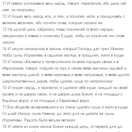
11 И левиты успокаивали весь народ, говоря: перестаньте, ибо день сей
свят, не печальтесь.
12 И пошел весь народ есть, и пить, и посылать части, и праздновать с
великим веселием, ибо поняли слова, которые сказали им.
13 На другой день собрались главы поколений от всего народа,
священники и левиты к книжнику Ездре, чтобы он изъяснял им слова
закона.
14 И нашли написанное в законе, который Господь дал чрез Моисея,
чтобы сыны Израилевы в седьмом месяце, в праздник, жили в кущах.
15 И потому объявили и провозгласили по всем городам своим и в
Иерусалиме, говоря: пойдите на гору и несите ветви маслины садовой и
ветви маслины дикой, и ветви миртовые и ветви пальмовые, и ветви других
широколиственных дерев, чтобы сделать кущи по написанному.
16 И пошел народ, и принесли, и сделали себе кущи, каждый на своей
кровле и на дворах своих, и на дворах дома Божия, и на площади у
Водяных ворот, и на площади у Ефремовых ворот.
17 Все общество возвратившихся из плена сделало кущи и жило в кущах.
От дней Иисуса, сына Навина, до этого дня не делали так сыны
Израилевы. Радость была весьма великая.
18 И читали из книги закона Божия каждый день, от первого дня до