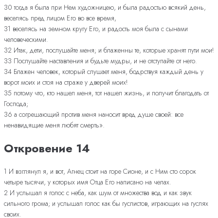
30 тогда я была при Нем художницею, и была радостью всякий день,
веселясь пред лицом Его во все время,
31 веселясь на земном кругу Его, и радость моя была с сынами
человеческими.
32 Итак, дети, послушайте меня; и блаженны те, которые хранят пути мои!
33 Послушайте наставления и будьте мудры, и не отступайте от него.
34 Блажен человек, который слушает меня, бодрствуя каждый день у
ворот моих и стоя на страже у дверей моих!
35 потому что, кто нашел меня, тот нашел жизнь, и получит благодать от
Господа;
36 а согрешающий против меня наносит вред душе своей: все
ненавидящие меня любят смерть».
Откровение 14
1 И взглянул я, и вот, Агнец стоит на горе Сионе, и с Ним сто сорок
четыре тысячи, у которых имя Отца Его написано на челах.
2 И услышал я голос с неба, как шум от множества вод и как звук
сильного грома; и услышал голос как бы гуслистов, играющих на гуслях
своих.