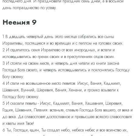
последнего дня. И праздновали праздник семь дней, а в восьмой
день попразднество по уставу.
Неемия 9
1 В двадцать четвертый день этого месяца собрались все сыны
Израилевы, постящиеся и во вретищах и с пеплом на головах своих.
2 И отделилось семя Израилево от всех инородных, и встали и
исповедывались во грехах своих и в преступлениях отцов своих.
3 И стояли на своем месте, и четверть дня читали из книги закона
Господа Бога своего, и четверть исповедывались и поклонялись Господу
Богу своему.
4 И стали на возвышенное место левитов: Иисус, Вания, Кадмиил,
Шевания, Вунний, Шеревия, Вания, Хенани, и громко взывали к
Господу Богу своему.
5 И сказали левиты - Иисус, Кадмиил, Вания, Хашавния, Шеревия,
Годия, Шевания, Петахия: встаньте, славьте Господа Бога вашего, от века и
до века. Да славословят достославное и превысшее всякого славословия
и хвалы имя Твое!
6 Ты, Господи, един, Ты создал небо, небеса небес и все воинство их,