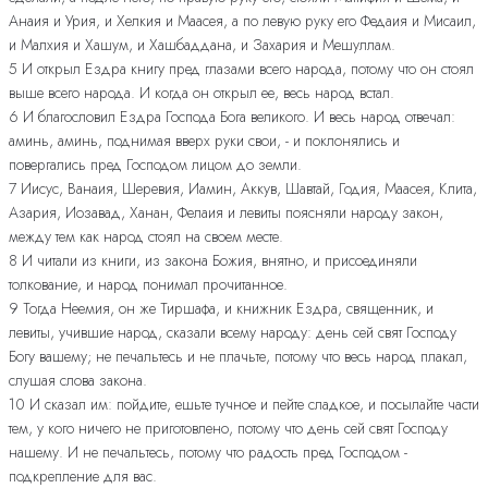
Анаия и Урия, и Хелкия и Маасея, а по левую руку его Федаия и Мисаил,
и Малхия и Хашум, и Хашбаддана, и Захария и Мешуллам.
5 И открыл Ездра книгу пред глазами всего народа, потому что он стоял
выше всего народа. И когда он открыл ее, весь народ встал.
6 И благословил Ездра Господа Бога великого. И весь народ отвечал:
аминь, аминь, поднимая вверх руки свои, - и поклонялись и
повергались пред Господом лицом до земли.
7 Иисус, Ванаия, Шеревия, Иамин, Аккув, Шавтай, Годия, Маасея, Клита,
Азария, Иозавад, Ханан, Фелаия и левиты поясняли народу закон,
между тем как народ стоял на своем месте.
8 И читали из книги, из закона Божия, внятно, и присоединяли
толкование, и народ понимал прочитанное.
9 Тогда Неемия, он же Тиршафа, и книжник Ездра, священник, и
левиты, учившие народ, сказали всему народу: день сей свят Господу
Богу вашему; не печальтесь и не плачьте, потому что весь народ плакал,
слушая слова закона.
10 И сказал им: пойдите, ешьте тучное и пейте сладкое, и посылайте части
тем, у кого ничего не приготовлено, потому что день сей свят Господу
нашему. И не печальтесь, потому что радость пред Господом -
подкрепление для вас.