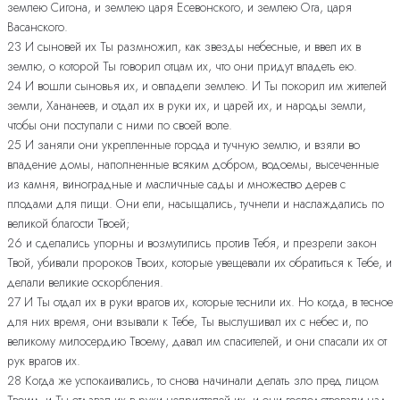
землею Сигона, и землею царя Есевонского, и землею Ога, царя
Васанского.
23 И сыновей их Ты размножил, как звезды небесные, и ввел их в
землю, о которой Ты говорил отцам их, что они придут владеть ею.
24 И вошли сыновья их, и овладели землею. И Ты покорил им жителей
земли, Хананеев, и отдал их в руки их, и царей их, и народы земли,
чтобы они поступали с ними по своей воле.
25 И заняли они укрепленные города и тучную землю, и взяли во
владение домы, наполненные всяким добром, водоемы, высеченные
из камня, виноградные и масличные сады и множество дерев с
плодами для пищи. Они ели, насыщались, тучнели и наслаждались по
великой благости Твоей;
26 и сделались упорны и возмутились против Тебя, и презрели закон
Твой, убивали пророков Твоих, которые увещевали их обратиться к Тебе, и
делали великие оскорбления.
27 И Ты отдал их в руки врагов их, которые теснили их. Но когда, в тесное
для них время, они взывали к Тебе, Ты выслушивал их с небес и, по
великому милосердию Твоему, давал им спасителей, и они спасали их от
рук врагов их.
28 Когда же успокаивались, то снова начинали делать зло пред лицом
Твоим, и Ты отдавал их в руки неприятелей их, и они господствовали над